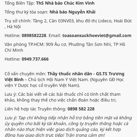
Tổng Biên Tập:
ThS Nhà báo Chúc Kim Vinh
Tổng thư ký tòa soạn:
Nhà báo Nguyễn Khải
Trụ sở chính: Tầng 2, Căn 03NV03, khu đô thị Lideco, Hoài Đức
, Hà Nội
Hotline:
0898582228
. Email:
toasoansuckhoeviet@gmail.com
Văn phòng TP.HCM: 909 Âu cơ, Phường Tân Sơn Nhì, TP Hồ
Chí Minh
Hotline:
0949.737.666
Cố vấn chuyên môn:
Thầy thuốc nhân dân - GS.TS Trương
Việt Bình
– Chủ tịch Hội Nam Y Việt Nam. (Nguyên GĐ Học
viện Y Dược học cổ truyền Việt Nam).
Lưu ý: Các bài viết về các bài thuốc chỉ có tính chất tham
khảo, không thay thế cho việc chẩn đoán hoặc điều trị.
Liên hệ hợp tác Truyền thông:
0898 582 228
Lưu ý: Tạp chí không tiếp nhận hỗ trợ bằng tiền mặt và không
ủy quyền cho bất kỳ tài khoản, công ty truyền thông hoặc cá
nhân nào thực hiện việc giao dịch quảng cáo, ký kết hợp
đồng hay giao dịch trực tiếp! Trân trọng cảm ơn!