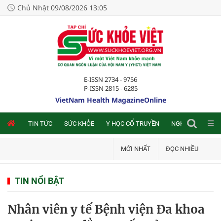
Chủ Nhật 09/08/2026 13:05
E-ISSN 2734 - 9756
P-ISSN 2815 - 6285
VietNam Health MagazineOnline
NLINE
TIN TỨC
SỨC KHỎE
Y HỌC CỔ TRUYỀN
NGHIÊN CỨU TRA
MỚI NHẤT
ĐỌC NHIỀU
TIN NỔI BẬT
Nhân viên y tế Bệnh viện Đa khoa