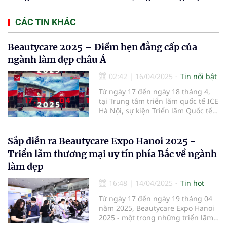
CÁC TIN KHÁC
Beautycare 2025 – Điểm hẹn đẳng cấp của
ngành làm đẹp châu Á
02:42
|
16/04/2025
Tin nổi bật
Từ ngày 17 đến ngày 18 tháng 4,
tại Trung tâm triển lãm quốc tế ICE
Hà Nội, sự kiện Triển lãm Quốc tế
Ngành Làm Đẹp – Beautycare 2025
đã chính thức khai mạc với chủ đề
"Vẻ đẹp bền vững – Công nghệ
Sắp diễn ra Beautycare Expo Hanoi 2025 -
định hình tương lai".
Triển lãm thương mại uy tín phía Bắc về ngành
làm đẹp
16:48
|
14/04/2025
Tin hot
Từ ngày 17 đến ngày 19 tháng 04
năm 2025, Beautycare Expo Hanoi
2025 - một trong những triển lãm