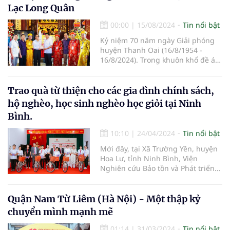
Lạc Long Quân
00:00
|
15/08/2024
Tin nổi bật
Kỷ niệm 70 năm ngày Giải phóng
huyện Thanh Oai (16/8/1954 -
16/8/2024). Trong khuôn khổ đề án
“Đường vào Vương quốc Vua Hùng
trên không gian thực tế ảo” do
Giáo hội Phật giáo Việt Nam, Hội
Trao quà từ thiện cho các gia đình chính sách,
Nam y Việt Nam, và Chương trình
hộ nghèo, học sinh nghèo học giỏi tại Ninh
truyền thông Việt đồng hành cùng
Bình.
doanh nghiệp chủ trì, nhiều hoạt
động văn hóa cội nguồn đã được
10:10
|
24/04/2024
Tin nổi bật
triển khai trong suốt hai năm qua.
Mới đây, tại Xã Trường Yên, huyện
Hoa Lư, tỉnh Ninh Bình, Viện
Nghiên cứu Bảo tồn và Phát triển
Văn hóa Đông Nam Á, Viện Nghiên
cứu, Ứng dụng và Phát triển Y
dược học cổ truyền (thuộc Hội
Quận Nam Từ Liêm (Hà Nội) - Một thập kỷ
Nghiên cứu Khoa học về Đông
chuyển mình mạnh mẽ
Nam Á – Việt Nam) phối hợp với
các cơ quan hữu quan tổ chức
01:14
|
31/03/2024
Tin nổi bật