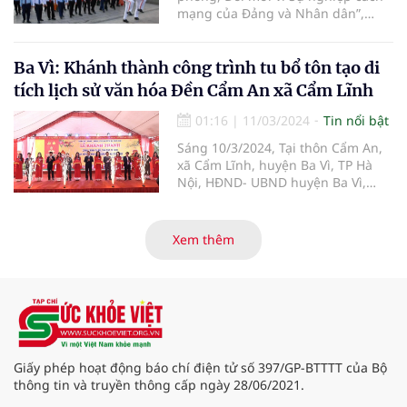
mạng của Đảng và Nhân dân”,
sáng 15/3, tại đường Lê Lợi, quận
1, TP. Hồ Chí Minh, lễ khai mạc Hội
Báo toàn quốc năm 2024 đã được
Ba Vì: Khánh thành công trình tu bổ tôn tạo di
long trọng tổ chức.
tích lịch sử văn hóa Đền Cẩm An xã Cẩm Lĩnh
01:16
|
11/03/2024
Tin nổi bật
Sáng 10/3/2024, Tại thôn Cẩm An,
xã Cẩm Lĩnh, huyện Ba Vì, TP Hà
Nội, HĐND- UBND huyện Ba Vì,
UBND xã Cẩm Lĩnh cùng đông đảo
nhân dân đã long trọng tổ chức Lễ
Khánh thành Công trình tu bổ, tôn
Xem thêm
tạo Di tích Lịch sử Văn hóa Đền
Cẩm An.
Giấy phép hoạt động báo chí điện tử số 397/GP-BTTTT của Bộ
thông tin và truyền thông cấp ngày 28/06/2021.