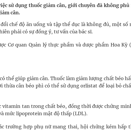
 việc sử dụng thuốc giảm cân, giới chuyên đã không phủ
giảm cân.
nghiệm thực tế
y đổi chế độ ăn uống và tập thể dục là không đủ, một số
hìn phụ nữ mỗi năm
iên phải có sự đồng ý, tư vấn của bác sĩ.
được Cơ quan Quản lý thực phẩm và dược phẩm Hoa Kỳ 
se, có thể giúp giảm cân. Thuốc làm giảm lượng chất béo h
 thừa cân béo phì có thể sử dụng orlistat để loại bỏ ch
ác vitamin tan trong chất béo, đồng thời được chứng mi
 và mức lipoprotein mật độ thấp (LDL).
ác trường hợp phụ nữ mang thai, hội chứng kém hấp t