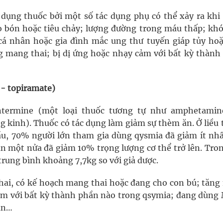
 dụng thuốc bởi một số tác dụng phụ có thể xảy ra khi
 bón hoặc tiêu chảy; lượng đường trong máu thấp; khó 
á nhân hoặc gia đình mắc ung thư tuyến giáp tủy hoặ
ng mang thai; bị dị ứng hoặc nhạy cảm với bất kỳ thành
- topiramate)
ntermine (một loại thuốc tương tự như amphetamin
 kinh). Thuốc có tác dụng làm giảm sự thèm ăn. Ở liều 
ầu, 70% người lớn tham gia dùng qysmia đã giảm ít nh
n một nửa đã giảm 10% trọng lượng cơ thể trở lên. Tron
rung bình khoảng 7,7kg so với giả dược.
i, có kế hoạch mang thai hoặc đang cho con bú; tăng
cảm với bất kỳ thành phần nào trong qsymia; đang dùng
ần…