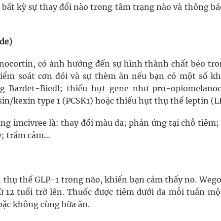
 bất kỳ sự thay đổi nào trong tâm trạng nào và thông b
de)
anocortin, có ảnh hưởng đến sự hình thành chất béo tro
kiểm soát cơn đói và sự thèm ăn nếu bạn có một số k
g Bardet-Biedl; thiếu hụt gene như pro-opiomelanoc
in/kexin type 1 (PCSK1) hoặc thiếu hụt thụ thể leptin (
ng imcivree là: thay đổi màu da; phản ứng tại chỗ tiêm
y; trầm cảm…
 thụ thể GLP-1 trong não, khiến bạn cảm thấy no. Wego
ừ 12 tuổi trở lên. Thuốc được tiêm dưới da mỗi tuần một
oặc không cùng bữa ăn.