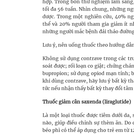
hợp. Trong bốn thử nghiệm lâm sàng,
tối đa 56 tuần. Nhìn chung, những n
dược. Trong một nghiên cứu, 40% ngư
thể và 20% người tham gia giảm ít nh
những người mắc bệnh đái tháo đường
Lưu ý, nên uống thuốc theo hướng dẫn 
Không sử dụng contrave trong các tr
soát được; rối loạn co giật; chứng ch
bupropion; sử dụng opiod mạn tính; b
khi dùng contrave, hãy lưu ý bất kỳ th
tức nếu nhận thấy bất kỳ thay đổi tâm 
Thuốc giảm cân saxenda (liraglutide)
Là một loại thuốc được tiêm dưới da,
não, giúp điều chỉnh sự thèm ăn. Do
béo phì có thể áp dụng cho trẻ em từ 1