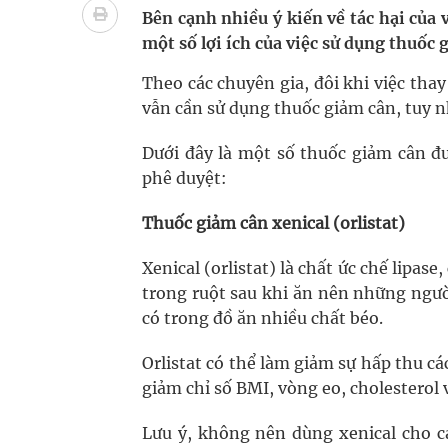
Nhiều lợi thế để nâng chất lượng y tế
Bên cạnh nhiều ý kiến về tác hại của
một số lợi ích của việc sử dụng thuốc 
Vương Thành Công: Khi việc học bắt đầu từ trải 
Theo các chuyên gia, đôi khi việc tha
Tầm soát sớm ung thư vú giúp cứu sống hàng ng
vẫn cần sử dụng thuốc giảm cân, tuy nh
Giải pháp nâng cao thị lực thời hiện đại
Dưới đây là một số thuốc giảm cân 
phê duyệt:
Thuốc giảm cân xenical (orlistat)
Xenical (orlistat) là chất ức chế lipa
trong ruột sau khi ăn nên những người
có trong đồ ăn nhiều chất béo.
Orlistat có thể làm giảm sự hấp thu c
giảm chỉ số BMI, vòng eo, cholesterol
Lưu ý, không nên dùng xenical cho c