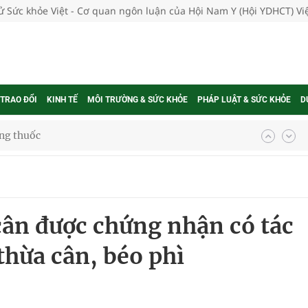
tử Sức khỏe Việt - Cơ quan ngôn luận của Hội Nam Y (Hội YDHCT) V
 TRAO ĐỔI
KINH TẾ
MÔI TRƯỜNG & SỨC KHỎE
PHÁP LUẬT & SỨC KHỎE
D
ợng thuốc
g, nhiệt độ cao nhất 35 độ
cân được chứng nhận có tác
kỳ, khám sàng lọc cho người dân
thừa cân, béo phì
ông cực hiệu quả
 chuyên gia