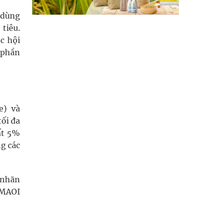
 dùng
tiêu.
c hội
 phần
e) và
tối đa
ất 5%
g các
 nhãn
 MAOI