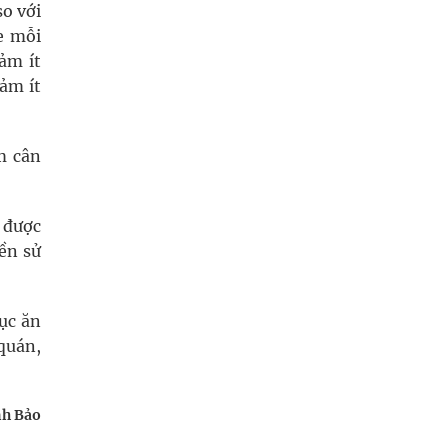
so với
e mỗi
ảm ít
ảm ít
m cân
t được
iền sử
tục ăn
quán,
h Bảo