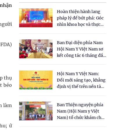
 nhận
Hoàn thiện hành lang
pháp lý để bứt phá: Góc
 người
nhìn khoa học và thực
tiễn tại Tọa đàm " Đề
xuất một số nội dung
Ban Đại diện phía Nam
cho Luật Y dược cổ
(FDA)
Hội Nam Y Việt Nam sơ
truyền Việt Nam"
kết công tác 6 tháng đầu
năm 2026
Hội Nam Y Việt Nam:
ấp thụ
Đổi mới sáng tạo, khẳng
ất béo
định vị thế trên nền tảng
y học cổ truyền và khoa
học hiện đại
Ban Thiện nguyện phía
nh làm
Nam (Hội Nam y Việt
Nam) tổ chức khám chữa
bệnh y học cổ truyền và
hu; ứ