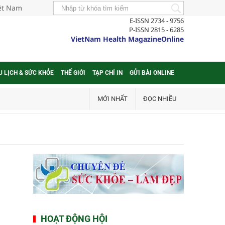
iệt Nam
E-ISSN 2734 - 9756
P-ISSN 2815 - 6285
VietNam Health MagazineOnline
U LỊCH & SỨC KHỎE
THẾ GIỚI
TẠP CHÍ IN
GỬI BÀI ONLINE
MỚI NHẤT
ĐỌC NHIỀU
HOẠT ĐỘNG HỘI