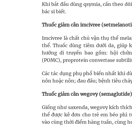
Khi bắt đầu dùng qsymia, cần theo dõi
bác sĩ biết.
Thuốc giảm cân imcivree (setmelanoti
Imcivree là chất chủ vận thụ thể mel
thể. Thuốc dùng tiêm dưới da, giúp 
hướng di truyền bao gồm: hội chứn
(POMC), proprotein convertase subtilis
Các tác dụng phụ phổ biến nhất khi dù
nôn hoặc nôn; đau đầu; bệnh tiêu chả
Thuốc giảm cân wegovy (semaglutide)
Giống như saxenda, wegovy kích thích
thể được kê đơn cho trẻ em béo phì t
vào cùng thời điểm hàng tuần, cùng h