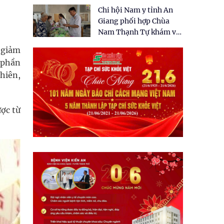
tặng quà cho 150 người
Chi hội Nam y tỉnh An
dân tại xã Tân Tập
Giang phối hợp Chùa
Nam Thạnh Tự khám và
cấp thuốc miễn phí cho
h giảm
nhân dân
h phần
nhiên,
ợc từ