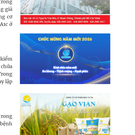
trong
g giả
ng cơ
A1c ở
 kiểm
ó chứa
Trong
ay lập
trong
 bệnh