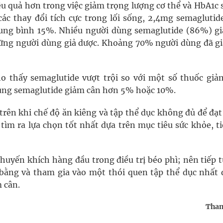
u quả hơn trong việc giảm trọng lượng cơ thể và HbA1c 
các thay đổi tích cực trong lối sống, 2,4mg semaglutid
rung bình 15%. Nhiều người dùng semaglutide (86%) gi
hững người dùng giả dược. Khoảng 70% người dùng đã gi
o thấy semaglutide vượt trội so với một số thuốc giả
 dùng semaglutide giảm cân hơn 5% hoặc 10%.
c trên khi chế độ ăn kiêng và tập thể dục không đủ để đạ
 tìm ra lựa chọn tốt nhất dựa trên mục tiêu sức khỏe, t
khuyến khích hàng đầu trong điều trị béo phì; nên tiếp 
ằng và tham gia vào một thói quen tập thể dục nhất 
 cân.
Than