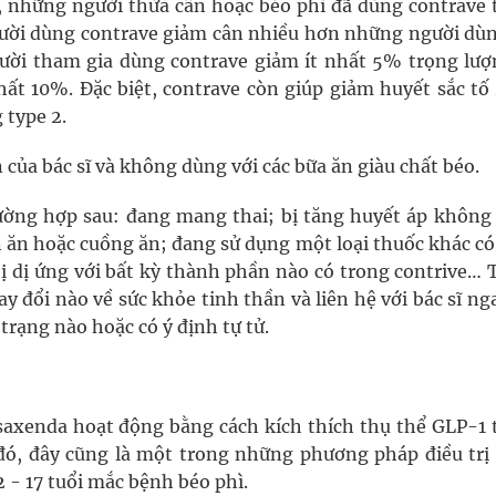
 những người thừa cân hoặc béo phì đã dùng contrave 
gười dùng contrave giảm cân nhiều hơn những người dùn
ời tham gia dùng contrave giảm ít nhất 5% trọng lượ
ất 10%. Đặc biệt, contrave còn giúp giảm huyết sắc tố 
 type 2.
của bác sĩ và không dùng với các bữa ăn giàu chất béo.
ường hợp sau: đang mang thai; bị tăng huyết áp không
án ăn hoặc cuồng ăn; đang sử dụng một loại thuốc khác c
ị dị ứng với bất kỳ thành phần nào có trong contrive… 
ay đổi nào về sức khỏe tinh thần và liên hệ với bác sĩ ng
trạng nào hoặc có ý định tự tử.
 saxenda hoạt động bằng cách kích thích thụ thể GLP-1 
 đó, đây cũng là một trong những phương pháp điều trị
2 - 17 tuổi mắc bệnh béo phì.