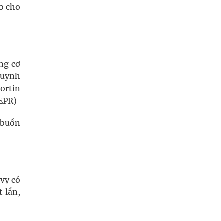
áo cho
ng cơ
huynh
ortin
LEPR)
; buồn
vy có
 lần,