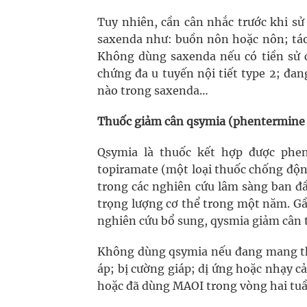
Tuy nhiên, cần cân nhắc trước khi sử
saxenda như: buồn nôn hoặc nôn; táo
Không dùng saxenda nếu có tiền sử c
chứng đa u tuyến nội tiết type 2; đa
nào trong saxenda…
Thuốc giảm cân qsymia (phentermine 
Qsymia là thuốc kết hợp được phe
topiramate (một loại thuốc chống động
trong các nghiên cứu lâm sàng ban đ
trọng lượng cơ thể trong một năm. Gầ
nghiên cứu bổ sung, qysmia giảm cân t
Không dùng qsymia nếu đang mang tha
áp; bị cường giáp; dị ứng hoặc nhạy 
hoặc đã dùng MAOI trong vòng hai tu