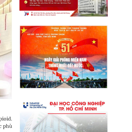
ioid.
ục phù