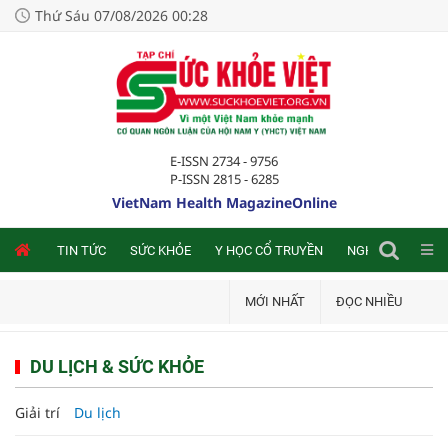
Thứ Sáu 07/08/2026 00:28
E-ISSN 2734 - 9756
P-ISSN 2815 - 6285
VietNam Health MagazineOnline
NLINE
TIN TỨC
SỨC KHỎE
Y HỌC CỔ TRUYỀN
NGHIÊN CỨU TRA
MỚI NHẤT
ĐỌC NHIỀU
DU LỊCH & SỨC KHỎE
Giải trí
Du lịch