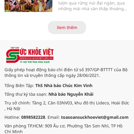
lượn qua rừng núi đại ngàn, qua
những mái nhà sàn thấp thoáng
giữa bạt ngàn màu xanh, phiên
chợ vùng cao Hòa Bình hiện ra như
một bức tranh sống động, mộc
Xem thêm
mạc và đậm chất nhân văn. Ở nơi
ấy, không chỉ có những món hàng
trao đổi, mà còn là không gian văn
hóa, là nơi kết nối tình người, gìn
giữ phong tục truyền thống của
đồng bào các dân tộc nơi đại ngàn
Tây Bắc.
Giấy phép hoạt động báo chí điện tử số 397/GP-BTTTT của Bộ
thông tin và truyền thông cấp ngày 28/06/2021.
Tổng Biên Tập:
ThS Nhà báo Chúc Kim Vinh
Tổng thư ký tòa soạn:
Nhà báo Nguyễn Khải
Trụ sở chính: Tầng 2, Căn 03NV03, khu đô thị Lideco, Hoài Đức
, Hà Nội
Hotline:
0898582228
. Email:
toasoansuckhoeviet@gmail.com
Văn phòng TP.HCM: 909 Âu cơ, Phường Tân Sơn Nhì, TP Hồ
Chí Minh