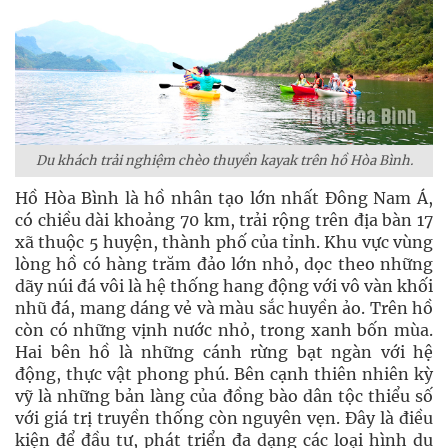
Du khách trải nghiệm chèo thuyền kayak trên hồ Hòa Bình.
Hồ Hòa Bình là hồ nhân tạo lớn nhất Đông Nam Á,
có chiều dài khoảng 70 km, trải rộng trên địa bàn 17
xã thuộc 5 huyện, thành phố của tỉnh. Khu vực vùng
lòng hồ có hàng trăm đảo lớn nhỏ, dọc theo những
dãy núi đá vôi là hệ thống hang động với vô vàn khối
nhũ đá, mang dáng vẻ và màu sắc huyền ảo. Trên hồ
còn có những vịnh nước nhỏ, trong xanh bốn mùa.
Hai bên hồ là những cánh rừng bạt ngàn với hệ
động, thực vật phong phú. Bên cạnh thiên nhiên kỳ
vỹ là những bản làng của đồng bào dân tộc thiểu số
với giá trị truyền thống còn nguyên vẹn. Đây là điều
kiện để đầu tư, phát triển đa dạng các loại hình du