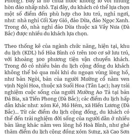
Phong). Đây là hồ chứa nước khổng lồ với những
hòn đảo nhấp nhô. Tại đây, du khách có thể lựa chọn
một số điểm đến phù hợp cho lưu trú, nghỉ ngơi,
như: nhà nghỉ Cối Xay Gió, đảo Dừa, đảo Ngọc Xanh.
Trong đó, nhà nghỉ đảo Dừa thuộc xã Vầy Nưa (Đà
Bắc) được nhiều du khách lựa chọn.
Theo thống kê của ngành chức năng, hiện tại, khu
du lịch (KDL) hồ Hòa Bình có trên 100 cơ sở lưu trú,
với khoảng 300 phương tiện vận chuyển khách.
Trong đó có nhiều bản du lịch cộng đồng du khách
không thể bỏ qua mỗi khi du ngoạn vùng lòng hồ,
như bản Ngòi, bản của người Mường cổ nằm ven
vịnh Ngòi Hoa, thuộc xã Suối Hoa (Tân Lạc); hay trải
nghiệm cuộc sống của người Mường Ao Tá tại bản
Đá Bia, xã Tiền Phong (Đà Bắc); các điểm du lịch hấp
dẫn khác như: xóm Ké, Mó Hém, xã Hiền Lương (Đà
Bắc)... Từ các điểm du lịch cộng đồng, du khách có
thể đến trải nghiệm đời sống của người dân ở nhiều
bản làng khác nằm ven lòng hồ Hoà Bình, như ghé
thăm điểm du lịch cộng đồng xóm Sưng, xã Cao Sơn