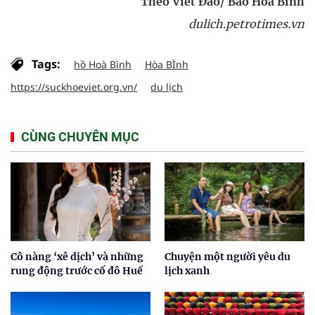
Theo Viết Đào/ Báo Hòa Bình
dulich.petrotimes.vn
Tags:
hồ Hoà Bình
Hòa BÌnh
https://suckhoeviet.org.vn/
du lịch
CÙNG CHUYÊN MỤC
Cô nàng ‘xê dịch’ và những
Chuyện một người yêu du
rung động trước cố đô Huế
lịch xanh