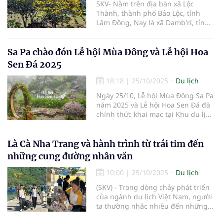
SKV- Nằm trên địa bàn xã Lộc
Thành, thành phố Bảo Lộc, tỉnh
Lâm Đồng, Nay là xã Damb'ri, tỉnh
Lâm Đồng Tu viện Bát Nhã là một
trong những tu viện Phật giáo nổi
tiếng của khu vực Tây Nguyên. Với
Sa Pa chào đón Lễ hội Mùa Đông và Lễ hội Hoa
không gian thanh tịnh, cảnh quan
Sen Đá 2025
thiên nhiên trong lành và đời sống
tu học nghiêm mật, tu viện từ lâu
18:18
|
25/10/2025
Du lịch
đã trở thành điểm tựa tâm linh cho
Ngày 25/10, Lễ hội Mùa Đông Sa Pa
tăng ni, Phật tử cũng như điểm
năm 2025 và Lễ hội Hoa Sen Đá đã
đến tìm về sự an yên của nhiều du
chính thức khai mạc tại Khu du lịch
khách. Và cứ mỗi độ xuân về thì
Quốc gia Sa Pa.
phượng vàng khoe sắc rực rỡ trên
Tu viện Bát Nhã trở thành điểm
Là Cà Nha Trang và hành trình từ trái tim đến
đến thu hút đông đảo du khách
nhờ sắc vàng rực rỡ của hoa
những cung đường nhân văn
phượng.
10:00
|
25/10/2025
Du lịch
(SKV) - Trong dòng chảy phát triển
của ngành du lịch Việt Nam, người
ta thường nhắc nhiều đến những
điểm đến kỳ thú hay những dịch