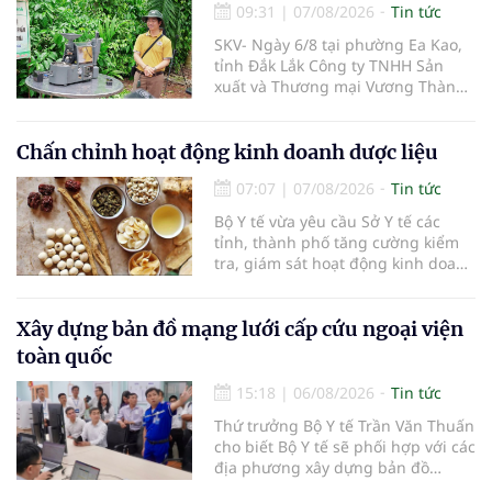
09:31
|
07/08/2026
Tin tức
SKV- Ngày 6/8 tại phường Ea Kao,
tỉnh Đắk Lắk Công ty TNHH Sản
xuất và Thương mại Vương Thành
Công vừa tổ chức lớp chia sẻ kiến
thức cà phê cấp tốc VTC 13, với sự
tham gia của các chủ doanh
Chấn chỉnh hoạt động kinh doanh dược liệu
nghiệp, chủ quán cà phê, hợp tác
07:07
|
07/08/2026
Tin tức
xã, người làm nông nghiệp và
những người yêu thích cà phê.
Bộ Y tế vừa yêu cầu Sở Y tế các
tỉnh, thành phố tăng cường kiểm
tra, giám sát hoạt động kinh doanh
dược liệu, tập trung vào các cơ sở
bán lẻ dược liệu, thuốc cổ truyền.
Xây dựng bản đồ mạng lưới cấp cứu ngoại viện
toàn quốc
15:18
|
06/08/2026
Tin tức
Thứ trưởng Bộ Y tế Trần Văn Thuấn
cho biết Bộ Y tế sẽ phối hợp với các
địa phương xây dựng bản đồ
mạng lưới cấp cứu ngoại viện,