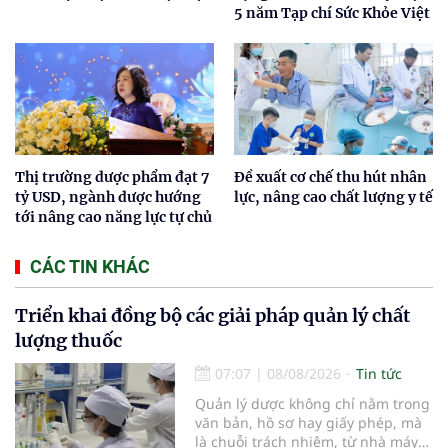
5 năm Tạp chí Sức Khỏe Việt
Thị trường dược phẩm đạt 7
Đề xuất cơ chế thu hút nhân
tỷ USD, ngành dược hướng
lực, nâng cao chất lượng y tế
tới nâng cao năng lực tự chủ
CÁC TIN KHÁC
Triển khai đồng bộ các giải pháp quản lý chất
lượng thuốc
07:07
|
08/08/2026
Tin tức
Quản lý dược không chỉ nằm trong
văn bản, hồ sơ hay giấy phép, mà
là chuỗi trách nhiệm, từ nhà máy