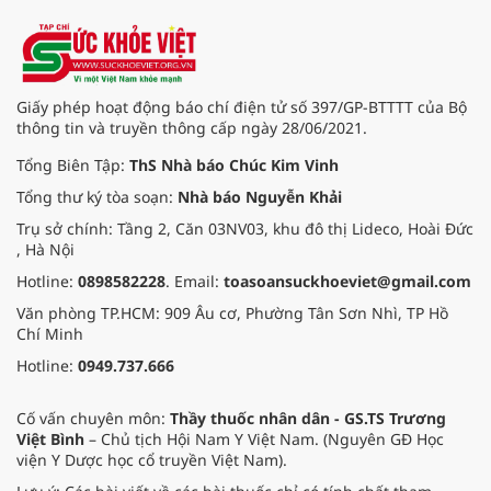
15/8/2026 đến ngày 02/9/2026 tại
phường Buôn Ma Thuột, xã Krông
Pắc, phường Tuy Hòa và một số xã
trồng sầu riêng trên địa bàn tỉnh.
Giấy phép hoạt động báo chí điện tử số 397/GP-BTTTT của Bộ
thông tin và truyền thông cấp ngày 28/06/2021.
Tổng Biên Tập:
ThS Nhà báo Chúc Kim Vinh
Tổng thư ký tòa soạn:
Nhà báo Nguyễn Khải
Trụ sở chính: Tầng 2, Căn 03NV03, khu đô thị Lideco, Hoài Đức
, Hà Nội
Hotline:
0898582228
. Email:
toasoansuckhoeviet@gmail.com
Văn phòng TP.HCM: 909 Âu cơ, Phường Tân Sơn Nhì, TP Hồ
Chí Minh
Hotline:
0949.737.666
Cố vấn chuyên môn:
Thầy thuốc nhân dân - GS.TS Trương
Việt Bình
– Chủ tịch Hội Nam Y Việt Nam. (Nguyên GĐ Học
viện Y Dược học cổ truyền Việt Nam).