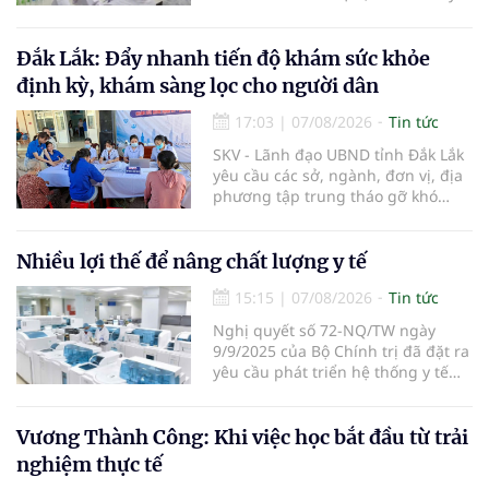
đến bệnh viện; từ dữ liệu quản lý
đến từng nhà thuốc, từng người
bệnh... Ngành y tế từng bước tiêu
Đắk Lắk: Đẩy nhanh tiến độ khám sức khỏe
chuẩn hóa, quy chuẩn hóa và hội
định kỳ, khám sàng lọc cho người dân
nhập quốc tế nhằm giúp cho
người dân tiếp cận thuốc an toàn,
17:03
|
07/08/2026
Tin tức
chất lượng, hiệu quả và giá hợp lý.
SKV - Lãnh đạo UBND tỉnh Đắk Lắk
yêu cầu các sở, ngành, đơn vị, địa
phương tập trung tháo gỡ khó
khăn để hoàn thành cơ bản việc
khám sức khỏe định kỳ và khám
sàng lọc cho 100% người dân trên
Nhiều lợi thế để nâng chất lượng y tế
địa bàn tỉnh trong tháng 10/2026.
15:15
|
07/08/2026
Tin tức
Nghị quyết số 72-NQ/TW ngày
9/9/2025 của Bộ Chính trị đã đặt ra
yêu cầu phát triển hệ thống y tế
hiện đại, công bằng, chất lượng,
hiệu quả và hội nhập quốc tế.
Vương Thành Công: Khi việc học bắt đầu từ trải
nghiệm thực tế