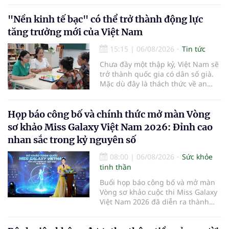
đồng thời chuẩn hóa đào tạo, hoàn
thiện cơ chế tài chính và đa dạng
"Nền kinh tế bạc" có thể trở thành động lực
hóa phương tiện nhằm nâng cao
tăng trưởng mới của Việt Nam
năng lực cấp cứu trước viện trên
phạm vi cả nước.
15:15
|
06/08/2026
Tin tức
Chưa đầy một thập kỷ, Việt Nam sẽ
trở thành quốc gia có dân số già.
Mặc dù đây là thách thức về an
sinh xã hội, tuy nhiên cũng mở ra
"nền kinh tế bạc", lĩnh vực dự báo
có giá trị hàng tỷ USD.
Họp báo công bố và chính thức mở màn Vòng
sơ khảo Miss Galaxy Việt Nam 2026: Đỉnh cao
nhan sắc trong kỷ nguyên số
08:00
|
06/08/2026
Sức khỏe
tinh thần
Buổi họp báo công bố và mở màn
Vòng sơ khảo cuộc thi Miss Galaxy
Việt Nam 2026 đã diễn ra thành
công rực rỡ. Sự kiện đánh dấu sự
khởi đầu của một đấu trường nhan