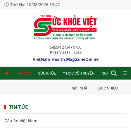
Thứ Hai 10/08/2026 13:42
E-ISSN 2734 - 9756
P-ISSN 2815 - 6285
VietNam Health MagazineOnline
NLINE
TIN TỨC
SỨC KHỎE
Y HỌC CỔ TRUYỀN
NGHIÊN CỨU TRA
MỚI NHẤT
ĐỌC NHIỀU
TIN TỨC
Dấu ấn Việt Nam