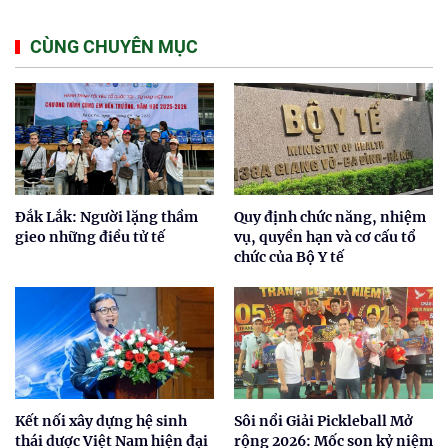
CÙNG CHUYÊN MỤC
Đắk Lắk: Người lặng thầm
Quy định chức năng, nhiệm
gieo những điều tử tế
vụ, quyền hạn và cơ cấu tổ
chức của Bộ Y tế
Kết nối xây dựng hệ sinh
Sôi nổi Giải Pickleball Mở
thái dược Việt Nam hiện đại
rộng 2026: Mốc son kỷ niệm