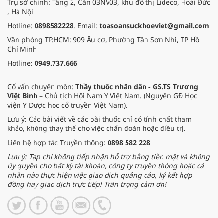
Trụ sở chính: Tầng 2, Căn 03NV03, khu đô thị Lideco, Hoài Đức
, Hà Nội
Hotline:
0898582228
. Email:
toasoansuckhoeviet@gmail.com
Văn phòng TP.HCM: 909 Âu cơ, Phường Tân Sơn Nhì, TP Hồ
Chí Minh
Hotline:
0949.737.666
Cố vấn chuyên môn:
Thầy thuốc nhân dân - GS.TS Trương
Việt Bình
– Chủ tịch Hội Nam Y Việt Nam. (Nguyên GĐ Học
viện Y Dược học cổ truyền Việt Nam).
Lưu ý: Các bài viết về các bài thuốc chỉ có tính chất tham
khảo, không thay thế cho việc chẩn đoán hoặc điều trị.
Liên hệ hợp tác Truyền thông:
0898 582 228
Lưu ý: Tạp chí không tiếp nhận hỗ trợ bằng tiền mặt và không
ủy quyền cho bất kỳ tài khoản, công ty truyền thông hoặc cá
nhân nào thực hiện việc giao dịch quảng cáo, ký kết hợp
đồng hay giao dịch trực tiếp! Trân trọng cảm ơn!