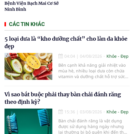
Bệnh Viện Bạch Mai Cơ Sở
Ninh Bình
CÁC TIN KHÁC
5 loại dưa là “kho dưỡng chất” cho làn da khỏe
đẹp
04:04
|
04/08/2026
Khỏe - Đẹp
Bên cạnh khả năng giải nhiệt vào
mùa hè, nhiều loại dưa còn chứa
vitamin và dưỡng chất hỗ trợ sức
khỏe làn da...
Vì sao bắt buộc phải thay bàn chải đánh răng
theo định kỳ?
15:36
|
03/08/2026
Khỏe - Đẹp
Bàn chải đánh răng là vật dụng
được sử dụng hàng ngày nhưng
lại thường bị bỏ quên khi đến thời