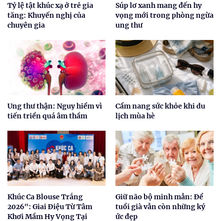
Tỷ lệ tật khúc xạ ở trẻ gia
Súp lơ xanh mang đến hy
tăng: Khuyến nghị của
vọng mới trong phòng ngừa
chuyên gia
ung thư
Ung thư thận: Nguy hiểm vì
Cẩm nang sức khỏe khi du
tiến triển quá âm thầm
lịch mùa hè
Khúc Ca Blouse Trắng
Giữ não bộ minh mẫn: Để
2026": Giai Điệu Từ Tâm
tuổi già vẫn còn những ký
Khơi Mầm Hy Vọng Tại
ức đẹp