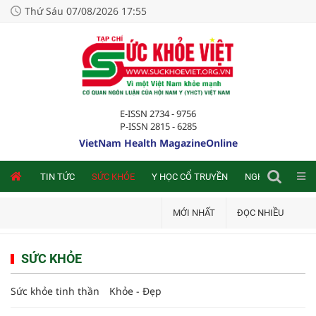
Thứ Sáu 07/08/2026 17:55
E-ISSN 2734 - 9756
P-ISSN 2815 - 6285
VietNam Health MagazineOnline
NLINE
TIN TỨC
SỨC KHỎE
Y HỌC CỔ TRUYỀN
NGHIÊN CỨU TRA
MỚI NHẤT
ĐỌC NHIỀU
SỨC KHỎE
Sức khỏe tinh thần
Khỏe - Đẹp