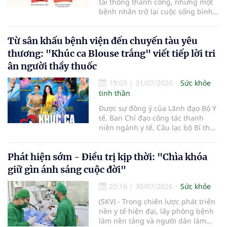
tái thông thành công, nhưng một
bệnh nhân trở lại cuộc sống bình
thường sau 5 ngày trong khi người
còn lại đối mặt nguy cơ tàn tật. Hai
Từ sân khấu bệnh viện đến chuyến tàu yêu
trường hợp tại Bệnh viện Đại học Y
Hà Nội cho thấy "giờ vàng" không
thương: "Khúc ca Blouse trắng" viết tiếp lời tri
chỉ quyết định việc "cứu não" mà
ân người thầy thuốc
còn quyết định phần đời còn lại
của người bệnh.
19:03
|
31/07/2026
Sức khỏe
tinh thần
Được sự đồng ý của Lãnh đạo Bộ Y
tế, Ban Chỉ đạo công tác thanh
niên ngành y tế, Câu lạc bộ Bí thư
Đoàn Thanh niên ngành y tế phối
hợp cùng Hội Công tác xã hội
Phát hiện sớm - Điều trị kịp thời: "Chìa khóa
ngành y tế chính thức khởi động
hành trình nghệ thuật thiện
giữ gìn ánh sáng cuộc đời"
nguyện vì cộng đồng mang tên
"Khúc ca Blouse trắng". Sự kiện mở
20:16
|
30/07/2026
Sức khỏe
màn năm 2026 sẽ diễn ra vào lúc
(SKV) - Trong chiến lược phát triển
14h00, thứ Ba, ngày 04/8/2026 tại
nền y tế hiện đại, lấy phòng bệnh
Bệnh viện Bạch Mai cơ sở Ninh
làm nền tảng và người dân làm
Bình.