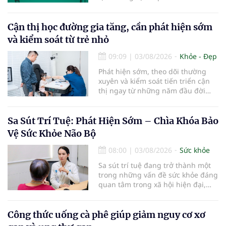
điểm cần thay mới. Theo các
chuyên gia nha khoa, việc sử dụng
bàn chải quá lâu có thể làm giảm
Cận thị học đường gia tăng, cần phát hiện sớm
hiệu quả làm sạch và ảnh hưởng
và kiểm soát từ trẻ nhỏ
đến sức khỏe răng miệng...
09:09
|
03/08/2026
Khỏe - Đẹp
Phát hiện sớm, theo dõi thường
xuyên và kiểm soát tiến triển cận
thị ngay từ những năm đầu đời
được các chuyên gia đánh giá là
chìa khóa bảo vệ thị lực lâu dài cho
trẻ. Đây cũng là định hướng của
Sa Sút Trí Tuệ: Phát Hiện Sớm – Chìa Khóa Bảo
Trung tâm Nhãn nhi và Kiểm soát
Vệ Sức Khỏe Não Bộ
cận thị vừa được Bệnh viện Đông
Đô đưa vào hoạt động ngày 1/8.
08:00
|
03/08/2026
Sức khỏe
Sa sút trí tuệ đang trở thành một
trong những vấn đề sức khỏe đáng
quan tâm trong xã hội hiện đại,
đặc biệt ở người lớn tuổi. Theo
thống kê y khoa, hiện có hơn 55
triệu người trên thế giới đang
Công thức uống cà phê giúp giảm nguy cơ xơ
sống chung với bệnh, trong đó