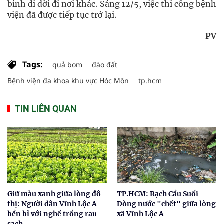
binh di dời đi nơi khác. Sáng 12/5, việc thi công bệnh
viện đã được tiếp tục trở lại.
PV
Tags:
quả bom
đào đất
Bệnh viện đa khoa khu vực Hóc Môn
tp.hcm
TIN LIÊN QUAN
Giữ màu xanh giữa lòng đô
TP.HCM: Rạch Cầu Suối –
thị: Người dân Vĩnh Lộc A
Dòng nước "chết" giữa lòng
bền bỉ với nghề trồng rau
xã Vĩnh Lộc A
sạch