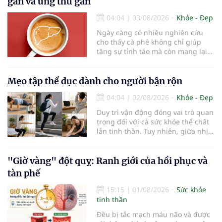
gan và ung thư gan
bệnh Alzheimer chiếm khoảng 60–
70% trường hợp.
04:04
|
03/08/2026
Khỏe - Đẹp
Ngày càng có nhiều nghiên cứu
cho thấy cà phê không chỉ giúp
tăng sự tỉnh táo mà còn mang lại
lợi ích cho nhiều cơ quan trong cơ
thể, đặc biệt là gan. Đây là cơ quan
đóng vai trò lọc độc tố, chuyển hóa
Mẹo tập thể dục dành cho người bận rộn
thuốc và dự trữ nhiều vitamin,
04:04
|
02/08/2026
Khỏe - Đẹp
khoáng chất thiết yếu nhưng cũng
rất dễ bị tổn thương…
Duy trì vận động đóng vai trò quan
trọng đối với cả sức khỏe thể chất
lẫn tinh thần. Tuy nhiên, giữa nhịp
sống bận rộn và nhiều trách nhiệm
cần cân bằng, việc dành thời gian
cho các hoạt động tập luyện
"Giờ vàng" đột quỵ: Ranh giới của hồi phục và
thường trở thành một thách thức
tàn phế
không nhỏ…
15:15
|
01/08/2026
Sức khỏe
tinh thần
Đều bị tắc mạch máu não và được