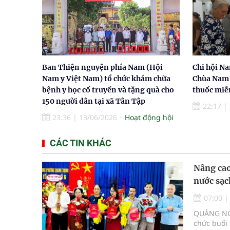
Ban Thiện nguyện phía Nam (Hội
Chi hội Na
Nam y Việt Nam) tổ chức khám chữa
Chùa Nam 
bệnh y học cổ truyền và tặng quà cho
thuốc miễ
150 người dân tại xã Tân Tập
22:17
|
23:36
|
13/06/2026
Hoạt động hội
CÁC TIN KHÁC
Nâng cao
nước sạ
07:00
QUẢNG NGÃ
chức buổi 