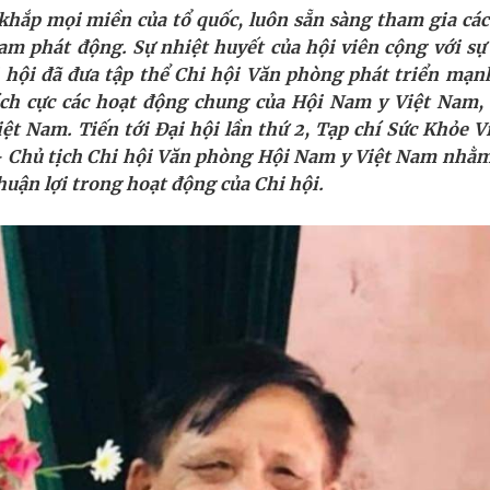
ầm
 khắp mọi miền của tổ quốc, luôn sẵn sàng tham gia các
am phát động. Sự nhiệt huyết của hội viên cộng với sự
i sầu riêng 2026
i hội đã đưa tập thể Chi hội Văn phòng phát triển mạn
tích cực các hoạt động chung của Hội Nam y Việt Nam,
nh vực cấp cứu, điều trị đột quỵ
ệt Nam. Tiến tới Đại hội lần thứ 2, Tạp chí Sức Khỏe Vi
 – Chủ tịch Chi hội Văn phòng Hội Nam y Việt Nam nhằm
 lại khai thác vào ngày 19/8
uận lợi trong hoạt động của Chi hội.
 Máu Của Các Loài Nhân Sâm (Panax Spp.): Tổng
oàn quốc