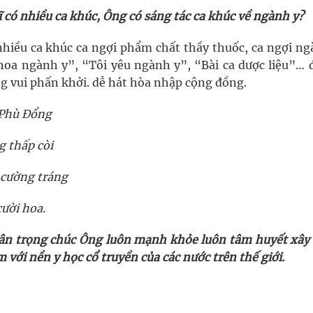
ĩ có nhiều ca khúc, Ông có sáng tác ca khúc về ngành y?
 nhiều ca khúc ca ngợi phẩm chất thầy thuốc, ca ngợi ng
oa ngành y”, “Tôi yêu ngành y”, “Bài ca dược liệu”… đ
g vui phấn khởi. dễ hát hòa nhập cộng đồng.
 Phù Đổng
 thấp còi
 cường tráng
ười hoa.
rân trọng chúc Ông luôn mạnh khỏe luôn tâm huyết xây
với nền y học cổ truyền của các nước trên thế giới.