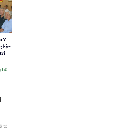
m Y
g kỳ-
tri
 hội
ị
ã tổ