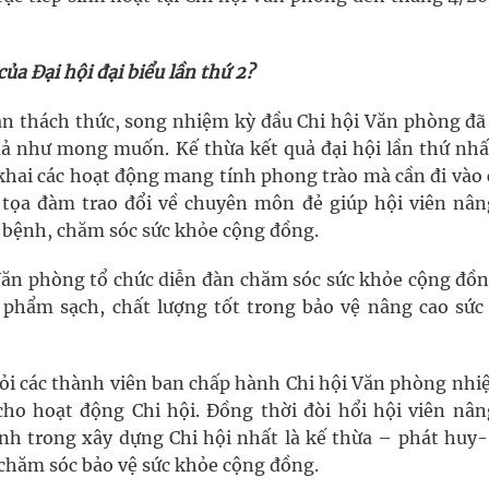
a Đại hội đại biểu lần thứ 2?
n thách thức, song nhiệm kỳ đầu Chi hội Văn phòng đã 
uả như mong muốn. Kế thừa kết quả đại hội lần thứ nhất
n khai các hoạt động mang tính phong trào mà cần đi vào
h tọa đàm trao đổi về chuyên môn đẻ giúp hội viên nân
bệnh, chăm sóc sức khỏe cộng đồng.
 Văn phòng tổ chức diễn đàn chăm sóc sức khỏe cộng đồn
n phẩm sạch, chất lượng tốt trong bảo vệ nâng cao sức
i các thành viên ban chấp hành Chi hội Văn phòng nhi
cho hoạt động Chi hội. Đồng thời đòi hổi hội viên nân
nh trong xây dựng Chi hội nhất là kế thừa – phát huy-
 chăm sóc bảo vệ sức khỏe cộng đồng.