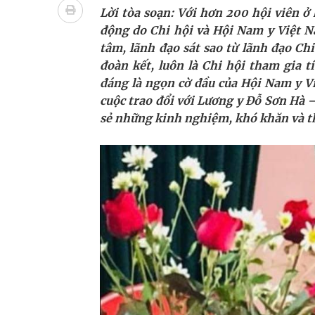
Ung thư thận: Nguy hiểm vì tiến triển quá âm th
Lời tòa soạn: Với hơn 200 hội viên ở
động do Chi hội và Hội Nam y Việt N
Nhiều chuỗi hoạt động lớn được diễn ra tại Lễ hộ
tâm, lãnh đạo sát sao từ lãnh đạo Ch
đoàn kết, luôn là Chi hội tham gia 
Tiếp tục rà soát, triển khai các nhiệm vụ trong lĩ
đáng là ngọn cờ đầu của Hội Nam y Vi
cuộc trao đổi với Lương y Đỗ Sơn Hà
Lâm Đồng: Quyết tâm đưa sân bay Liên Khương trở
sẻ những kinh nghiệm, khó khăn và th
Tác Dụng Chống Kết Tập Tiểu Cầu Và Chống Đông
Quan Bằng Chứng Dược Lý Và Cơ Chế Phân Tử
Xây dựng bản đồ mạng lưới cấp cứu ngoại viện t