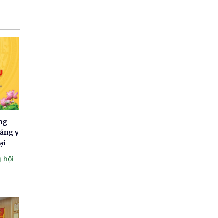
ng
tảng y
ại
 hội