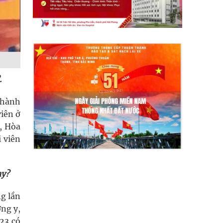
.
thành
viên ở
, Hòa
i viên
ay?
ng lần
ơng y,
23 có