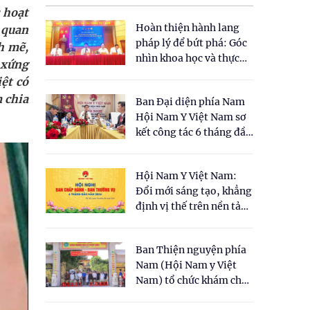
 hoạt
Hoàn thiện hành lang
 quan
pháp lý để bứt phá: Góc
h mẽ,
nhìn khoa học và thực
 xứng
tiễn tại Tọa đàm " Đề
ệt có
xuất một số nội dung
 chia
Ban Đại diện phía Nam
cho Luật Y dược cổ
Hội Nam Y Việt Nam sơ
truyền Việt Nam"
kết công tác 6 tháng đầu
năm 2026
Hội Nam Y Việt Nam:
Đổi mới sáng tạo, khẳng
định vị thế trên nền tảng
y học cổ truyền và khoa
học hiện đại
Ban Thiện nguyện phía
Nam (Hội Nam y Việt
Nam) tổ chức khám chữa
bệnh y học cổ truyền và