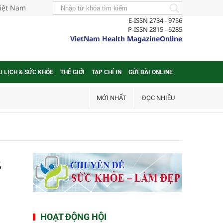
Việt Nam
E-ISSN 2734 - 9756
P-ISSN 2815 - 6285
VietNam Health MagazineOnline
U LỊCH & SỨC KHỎE
THẾ GIỚI
TẠP CHÍ IN
GỬI BÀI ONLINE
MỚI NHẤT
ĐỌC NHIỀU
2
HOẠT ĐỘNG HỘI