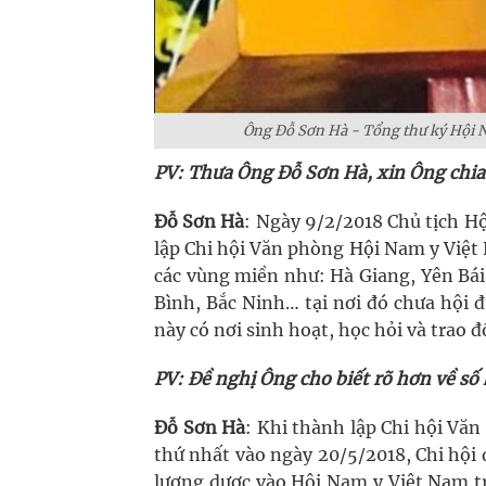
Ông Đỗ Sơn Hà - Tổng thư ký Hội N
PV: Thưa Ông Đỗ Sơn Hà, xin Ông chia
Đỗ Sơn Hà
: Ngày 9/2/2018 Chủ tịch 
lập Chi hội Văn phòng Hội Nam y Việt N
các vùng miền như: Hà Giang, Yên Bá
Bình, Bắc Ninh… tại nơi đó chưa hội đ
này có nơi sinh hoạt, học hỏi và trao 
PV: Đề nghị Ông cho biết rõ hơn về số 
Đỗ Sơn Hà
: Khi thành lập Chi hội Văn
thứ nhất vào ngày 20/5/2018, Chi hội 
lương dược vào Hội Nam y Việt Nam tr