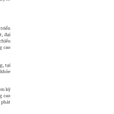
triển
, đại
 chiều
g cao
g, tại
 khỏe
ệm kỳ
g cao
 phát