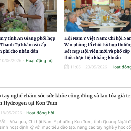
m y tỉnh An Giang phối hợp
Hội Nam Y Việt Nam: Chi hội Na
Thạnh Tự khám và cấp
Văn phòng tổ chức kỳ họp thườn
n phí cho nhân dân
Kết nạp Hội viên mới và phổ cập 
thức dược liệu kháng khuẩn
10/06/2026
Hoạt động hội
11:06
|
23/05/2026
Hoạt động
 tay nghề chăm sóc sức khỏe cộng đồng và lan tỏa giá tr
ch Hydrogen tại Kon Tum
|
18/05/2026
Hoạt động hội
I – Vừa qua, Chi hội Nam Y phường Kon Tum, tỉnh Quảng Ngãi đ
sinh hoạt định kỳ với mục tiêu đào tạo, nâng cao tay nghề y học cổ