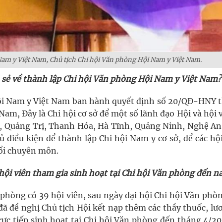
am y Việt Nam, Chủ tịch Chi hội Văn phòng Hội Nam y Việt Nam.
 sẻ về thành lập Chi hội Văn phòng Hội Nam y Việt Nam?
Hội Nam y Việt Nam ban hành quyết định số 20/QĐ-HNY 
am, Đây là Chi hội cơ sở để một số lãnh đạo Hội và hội 
i, Quảng Trị, Thanh Hóa, Hà Tĩnh, Quảng Ninh, Nghệ An
ủ điều kiện để thành lập Chi hội Nam y cơ sở, để các hộ
đổi chuyên môn.
hội viên tham gia sinh hoạt tại Chi hội Văn phòng đến n
 phòng có 39 hội viên, sau ngày đại hội Chi hội Văn phò
đã đề nghị Chủ tịch Hội kết nạp thêm các thầy thuốc, lư
ực tiếp sinh hoạt tại Chi hội Văn phòng đến tháng 4/20