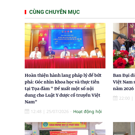
CÙNG CHUYÊN MỤC
Hoàn thiện hành lang pháp lý để bứt
Ban Đại d
phá: Góc nhìn khoa học và thực tiễn
Việt Nam s
tại Tọa đàm " Đề xuất một số nội
năm 2026
dung cho Luật Y dược cổ truyền Việt
22:00
|
Nam"
12:48
|
25/07/2026
Hoạt động hội