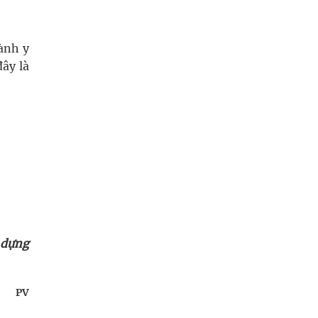
ành y
ây là
 dựng
PV