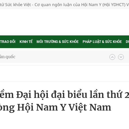
 tử Sức khỏe Việt - Cơ quan ngôn luận của Hội Nam Y (Hội YDHCT) 
 TRAO ĐỔI
KINH TẾ
MÔI TRƯỜNG & SỨC KHỎE
PHÁP LUẬT & SỨC KHỎE
D
g trưởng mới của Việt Nam
phương hai cấp trong quản lý hoạt động nha khoa,
ềm Đại hội đại biểu lần thứ 
uồn lực cho môi trường và cộng đồng
hòng Hội Nam Y Việt Nam
ệnh bảo hiểm y tế nếu không đăng ký khám theo yêu