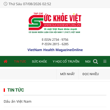
Thứ Sáu 07/08/2026 02:52
E-ISSN 2734 - 9756
P-ISSN 2815 - 6285
VietNam Health MagazineOnline
NLINE
TIN TỨC
SỨC KHỎE
Y HỌC CỔ TRUYỀN
NGHIÊN CỨU TRA
MỚI NHẤT
ĐỌC NHIỀU
TIN TỨC
Dấu ấn Việt Nam