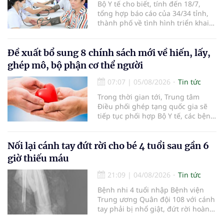
Bộ Y tế cho biết, tính đến 18/7,
tổng hợp báo cáo của 34/34 tỉnh,
thành phố về tình hình triển khai
khám sức khỏe định kỳ, khám sàng
lọc miễn phí cho người dân, ghi
nhận 32.286.360 người, chiếm gần
Đề xuất bổ sung 8 chính sách mới về hiến, lấy,
30% dân số cả nước đã được khám
ghép mô, bộ phận cơ thể người
sức khỏe định kỳ năm nay.
07:07
|
05/08/2026
Tin tức
Trong thời gian tới, Trung tâm
Điều phối ghép tạng quốc gia sẽ
tiếp tục phối hợp Bộ Y tế, các bệnh
viện và các cơ quan liên quan để
mở rộng mạng lưới điều phối, tăng
cường truyền thông, hoàn thiện
Nối lại cánh tay đứt rời cho bé 4 tuổi sau gần 6
quy trình chuyên môn và hệ thống
giờ thiếu máu
pháp luật để thúc đẩy lĩnh vực
hiến và ghép mô tạng.
21:09
|
04/08/2026
Tin tức
Bệnh nhi 4 tuổi nhập Bệnh viện
Trung ương Quân đội 108 với cánh
tay phải bị nhổ giật, đứt rời hoàn
toàn do tai nạn giao thông. Dù