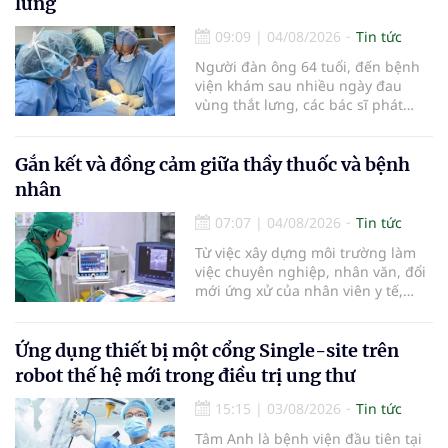
lưng
nhật chẩn đoán và điều trị bệnh lý
tiêu hóa - gan mật vừa diễn ra
09:09
|
04/08/2026
Tin tức
ngày 1/8 tại Bệnh viện Đại học
Người đàn ông 64 tuổi, đến bệnh
quốc tế Hồng Bàng.
viện khám sau nhiều ngày đau
vùng thắt lưng, các bác sĩ phát
hiện khối u thận phải kích thước
khoảng 3cm, nghi ngờ ung thư
biểu mô tế bào thận. Với khối u còn
Gắn kết và đồng cảm giữa thầy thuốc và bệnh
ở giai đoạn sớm, người bệnh được
nhân
chỉ định cắt bán phần thận phải
bằng phẫu thuật robot thay vì phải
07:07
|
04/08/2026
Tin tức
cắt bỏ toàn bộ quả thận như trước
Từ việc xây dựng môi trường làm
đây.
việc chuyên nghiệp, nhân văn, đổi
mới ứng xử của nhân viên y tế,
Bệnh viện đa khoa khu vực Phúc
Yên (tỉnh Phú Thọ) đã tạo nên sự
đồng cảm, gắn kết cao giữa thầy
Ứng dụng thiết bị một cổng Single-site trên
thuốc với bệnh nhân.
robot thế hệ mới trong điều trị ung thư
15:15
|
03/08/2026
Tin tức
Tâm Anh là bệnh viện đầu tiên tại