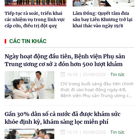
Tiếp tục rà soát, triển khai
Lâm Đồng: Quyết tâm đưa
các nhiệm vụ trong lĩnh vực
sân bay Liên Khương trở lại
cấp cứu, điều trị đột quỵ
khai thác vào ngày 19/8
CÁC TIN KHÁC
Ngày hoạt động đầu tiên, Bệnh viện Phụ sản
Trung ương cơ sở 2 đón hơn 500 lượt khám
16:56
|
05/08/2026
Tin tức
Chỉ trong buổi sáng đầu tiên chính
thức đi vào hoạt động ngày 4/8,
Bệnh viện Phụ sản Trung ương cơ
sở 2 đã tiếp đón hơn 500 lượt
người đến khám, điều trị và đón
em bé đầu tiên chào đời.
Gần 30% dân số cả nước đã được khám sức
khỏe định kỳ, khám sàng lọc miễn phí
15:15
|
05/08/2026
Tin tức