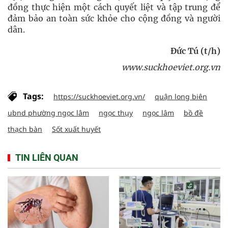
đồng thực hiện một cách quyết liệt và tập trung để
đảm bảo an toàn sức khỏe cho cộng đồng và người
dân.
Đức Tú (t/h)
www.suckhoeviet.org.vn
Tags:
https://suckhoeviet.org.vn/
quận long biên
ubnd phường ngọc lâm
ngọc thụy
ngọc lâm
bồ đề
thạch bàn
Sốt xuất huyết
TIN LIÊN QUAN