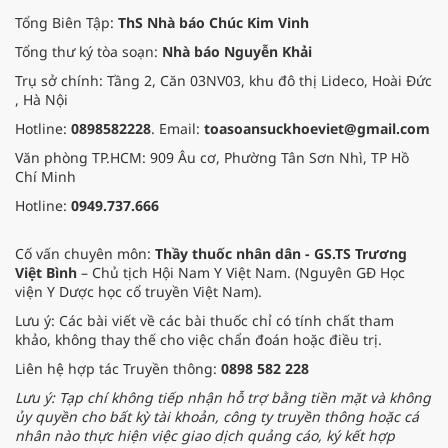
Tổng Biên Tập:
ThS Nhà báo Chúc Kim Vinh
Tổng thư ký tòa soạn:
Nhà báo Nguyễn Khải
Trụ sở chính: Tầng 2, Căn 03NV03, khu đô thị Lideco, Hoài Đức
, Hà Nội
Hotline:
0898582228
. Email:
toasoansuckhoeviet@gmail.com
Văn phòng TP.HCM: 909 Âu cơ, Phường Tân Sơn Nhì, TP Hồ
Chí Minh
Hotline:
0949.737.666
Cố vấn chuyên môn:
Thầy thuốc nhân dân - GS.TS Trương
Việt Bình
– Chủ tịch Hội Nam Y Việt Nam. (Nguyên GĐ Học
viện Y Dược học cổ truyền Việt Nam).
Lưu ý: Các bài viết về các bài thuốc chỉ có tính chất tham
khảo, không thay thế cho việc chẩn đoán hoặc điều trị.
Liên hệ hợp tác Truyền thông:
0898 582 228
Lưu ý: Tạp chí không tiếp nhận hỗ trợ bằng tiền mặt và không
ủy quyền cho bất kỳ tài khoản, công ty truyền thông hoặc cá
nhân nào thực hiện việc giao dịch quảng cáo, ký kết hợp