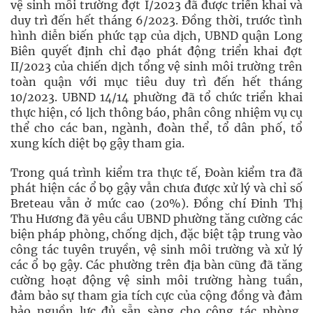
vệ sinh môi trường đợt I/2023 đã được triển khai và
duy trì đến hết tháng 6/2023. Đồng thời, trước tình
hình diễn biến phức tạp của dịch, UBND quận Long
Biên quyết định chỉ đạo phát động triển khai đợt
II/2023 của chiến dịch tổng vệ sinh môi trường trên
toàn quận với mục tiêu duy trì đến hết tháng
10/2023. UBND 14/14 phường đã tổ chức triển khai
thực hiện, có lịch thông báo, phân công nhiệm vụ cụ
thể cho các ban, ngành, đoàn thể, tổ dân phố, tổ
xung kích diệt bọ gậy tham gia.
Trong quá trình kiểm tra thực tế, Đoàn kiểm tra đã
phát hiện các ổ bọ gậy vẫn chưa được xử lý và chỉ số
Breteau vẫn ở mức cao (20%). Đồng chí Đinh Thị
Thu Hương đã yêu cầu UBND phường tăng cường các
biện pháp phòng, chống dịch, đặc biệt tập trung vào
công tác tuyên truyền, vệ sinh môi trường và xử lý
các ổ bọ gậy. Các phường trên địa bàn cũng đã tăng
cường hoạt động vệ sinh môi trường hàng tuần,
đảm bảo sự tham gia tích cực của cộng đồng và đảm
bảo nguồn lực đủ sẵn sàng cho công tác phòng,