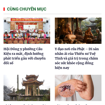
CÙNG CHUYÊN MỤC
Hội Đông y phường Cầu
Y đạo nơi cửa Phật – Di sản
Kiệu ra mắt, định hướng
nhân ái của Thiền sư Tuệ
phát triển gắn với chuyển
Tĩnh và giá trị trong chăm
đổi số
sóc sức khỏe cộng đồng
hiện nay