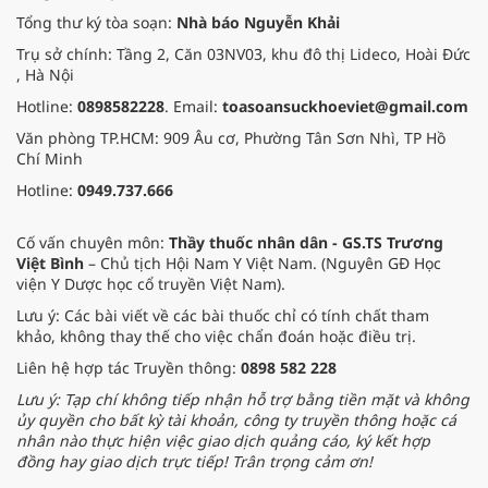
Tổng thư ký tòa soạn:
Nhà báo Nguyễn Khải
Trụ sở chính: Tầng 2, Căn 03NV03, khu đô thị Lideco, Hoài Đức
, Hà Nội
Hotline:
0898582228
. Email:
toasoansuckhoeviet@gmail.com
Văn phòng TP.HCM: 909 Âu cơ, Phường Tân Sơn Nhì, TP Hồ
Chí Minh
Hotline:
0949.737.666
Cố vấn chuyên môn:
Thầy thuốc nhân dân - GS.TS Trương
Việt Bình
– Chủ tịch Hội Nam Y Việt Nam. (Nguyên GĐ Học
viện Y Dược học cổ truyền Việt Nam).
Lưu ý: Các bài viết về các bài thuốc chỉ có tính chất tham
khảo, không thay thế cho việc chẩn đoán hoặc điều trị.
Liên hệ hợp tác Truyền thông:
0898 582 228
Lưu ý: Tạp chí không tiếp nhận hỗ trợ bằng tiền mặt và không
ủy quyền cho bất kỳ tài khoản, công ty truyền thông hoặc cá
nhân nào thực hiện việc giao dịch quảng cáo, ký kết hợp
đồng hay giao dịch trực tiếp! Trân trọng cảm ơn!