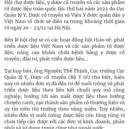
Hội chợ dược liệu, y dược cổ truyền và các sản phẩm
từ dược liệu toàn quốc lần thứ hai năm 2023 do Cục
Quản lý Y, Dược cổ truyền và Viện Y dược quân dân y
Việt Nam tổ chức sẽ diễn ra trong khoảng thời gian
từ ngày 20 - 23/12 tại Hà Nội.
Bên lề hội chợ sẽ có các hoạt động hội thảo về: phát
triển dược liệu Việt Nam và các sản phẩm từ dược
liệu; nâng cao khám chữa bệnh bằng y dược cổ
truyền; đầu tư, phát triển dược liệu...
Tại họp báo, ông Nguyễn Thế Thịnh, Cục trưởng Cục
Quản lý Y, Dược cổ truyền (Bộ Y tế) cho biết, hiện
nay có nhiều đơn vị đã đầu tư để nuôi trồng và phát
triển dược liệu theo liên kết chuỗi quy mô công
nghiệp, hướng tới sản xuất dược liệu theo hướng
chuyên canh, tạo thành sản phẩm có thương hiệu và
uy tín trên thị trường theo vùng miền. Tuy nhiên,
nhiều đơn vị nuôi trồng dược liệu còn lúng túng vì
chưa tiếp cận được với các đơn vị kinh doanh, phân
phối và sử dụng trong cũng như ngoài nước.