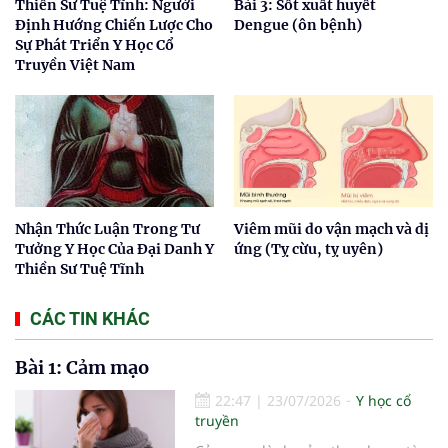
Thiền Sư Tuệ Tĩnh: Người
Bài 3: Sốt xuất huyết
Định Hướng Chiến Lược Cho
Dengue (ôn bệnh)
Sự Phát Triển Y Học Cổ
Truyền Việt Nam
Nhận Thức Luận Trong Tư
Viêm mũi do vận mạch và dị
Tưởng Y Học Của Đại Danh Y
ứng (Tỵ cừu, tỵ uyên)
Thiền Sư Tuệ Tĩnh
CÁC TIN KHÁC
Bài 1: Cảm mạo
22:47
|
23/07/2026
Y học cổ
truyền