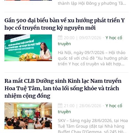
thành lập Hội Đông y phường Tân
Sơn Nhì lần thứ I, nhiệm kỳ 2026-
2031 đã diễn ra, đánh dấu bước
Gần 500 đại biểu bàn về xu hướng phát triển Y
kiện toàn tổ chức Hội Đông y tại cơ
sở, góp phần phát huy vai trò y học
học cổ truyền trong kỷ nguyên mới
cổ truyền trong chăm sóc sức khỏe
nhân dân.
20:00
|
09/07/2026
Y học cổ
truyền
Hà Nội, ngày 09/7/2026 – Hội thảo
quốc tế với chủ đề "Xu hướng phát
triển Y học cổ truyền và kết hợp
Đông – Tây y trong kỷ nguyên mới"
đã chính thức diễn ra tại Trường Y
Ra mắt CLB Dưỡng sinh Kinh lạc Nam truyền
– Dược Phenikaa. Sự kiện do Đại
học Phenikaa tổ chức, quy tụ gần
Hoa Tuệ Tâm, lan tỏa lối sống khỏe và trách
500 đại biểu là đại diện các cơ
nhiệm cộng đồng
quan quản lý, cơ sở đào tạo, bệnh
viện cùng đông đảo chuyên gia,
21:00
|
28/06/2026
Y học cổ
nhà khoa học, bác sĩ và giảng viên
truyền
hàng đầu trong nước và quốc tế.
SKV – Sáng ngày 28/6/2026, tại Hoa
Tuệ Tâm Group (đặt tại Nhà hàng
Buffet Chay D'Gemma, số 245 Hòa