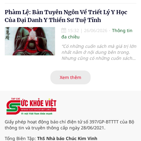
phố Hồ Chí Minh phát động.
diện trở thành xu hướng tất yếu, Y
Phàm Lệ: Bản Tuyên Ngôn Về Triết Lý Y Học
học cổ truyền (YHCT) đang đứng
trước cơ hội lớn để khẳng định vai
Của Đại Danh Y Thiền Sư Tuệ Tĩnh
trò trong hệ thống Y tế quốc gia...
15:32
|
26/06/2026
Thông tin
đa chiều
“
Có những cuốn sách mà giá trị lớn
nhất nằm ở nội dung bên trong.
Nhưng cũng có những cuốn sách
mà chỉ cần đọc vài trang đầu,
người đọc đã có thể hiểu được tầm
vóc của tác giả và triết lý mà cả
Xem thêm
cuộc đời họ muốn gửi gắm
”.
Giấy phép hoạt động báo chí điện tử số 397/GP-BTTTT của Bộ
thông tin và truyền thông cấp ngày 28/06/2021.
Tổng Biên Tập:
ThS Nhà báo Chúc Kim Vinh