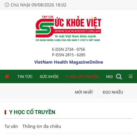
Chủ Nhật 09/08/2026 18:02
E-ISSN 2734 - 9756
P-ISSN 2815 - 6285
VietNam Health MagazineOnline
NLINE
TIN TỨC
SỨC KHỎE
Y HỌC CỔ TRUYỀN
NGHIÊN CỨU TRA
MỚI NHẤT
ĐỌC NHIỀU
Y HỌC CỔ TRUYỀN
Tư vấn
Thông tin đa chiều