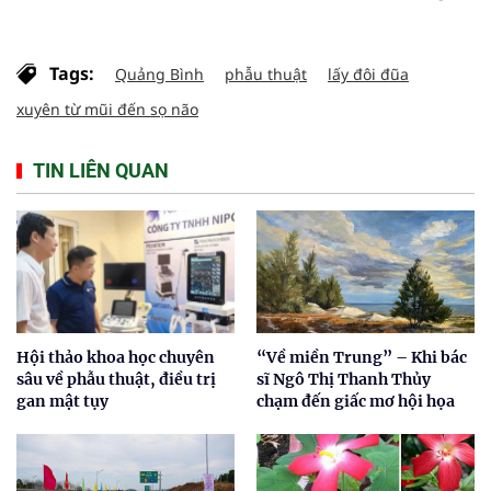
Tags:
Quảng Bình
phẫu thuật
lấy đôi đũa
xuyên từ mũi đến sọ não
TIN LIÊN QUAN
Hội thảo khoa học chuyên
“Về miền Trung” – Khi bác
sâu về phẫu thuật, điều trị
sĩ Ngô Thị Thanh Thủy
gan mật tụy
chạm đến giấc mơ hội họa