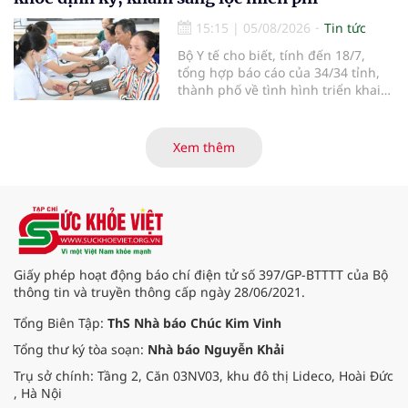
15:15
|
05/08/2026
Tin tức
Bộ Y tế cho biết, tính đến 18/7,
tổng hợp báo cáo của 34/34 tỉnh,
thành phố về tình hình triển khai
khám sức khỏe định kỳ, khám sàng
lọc miễn phí cho người dân, ghi
nhận 32.286.360 người, chiếm gần
Xem thêm
30% dân số cả nước đã được khám
sức khỏe định kỳ năm nay.
Giấy phép hoạt động báo chí điện tử số 397/GP-BTTTT của Bộ
thông tin và truyền thông cấp ngày 28/06/2021.
Tổng Biên Tập:
ThS Nhà báo Chúc Kim Vinh
Tổng thư ký tòa soạn:
Nhà báo Nguyễn Khải
Trụ sở chính: Tầng 2, Căn 03NV03, khu đô thị Lideco, Hoài Đức
, Hà Nội