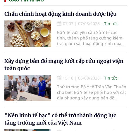
Chấn chỉnh hoạt động kinh doanh dược liệu
07:07
|
07/08/2026
Tin tức
Bộ Y tế vừa yêu cầu Sở Y tế các
tỉnh, thành phố tăng cường kiểm
tra, giám sát hoạt động kinh doanh
dược liệu, tập trung vào các cơ sở
bán lẻ dược liệu, thuốc cổ truyền.
Xây dựng bản đồ mạng lưới cấp cứu ngoại viện
toàn quốc
15:18
|
06/08/2026
Tin tức
Thứ trưởng Bộ Y tế Trần Văn Thuấn
cho biết Bộ Y tế sẽ phối hợp với các
địa phương xây dựng bản đồ
mạng lưới cấp cứu ngoại viện,
đồng thời chuẩn hóa đào tạo, hoàn
thiện cơ chế tài chính và đa dạng
"Nền kinh tế bạc" có thể trở thành động lực
hóa phương tiện nhằm nâng cao
tăng trưởng mới của Việt Nam
năng lực cấp cứu trước viện trên