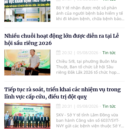
Bộ Y tế nhận được một số phản
ánh của người bệnh bảo hiểm y tế
khi đi khám bệnh, chữa bệnh bảo
hiểm y tế đúng trình tự, thủ tục
quy định, không đăng ký khám
bệnh, chữa bệnh theo yêu cầu
Nhiều chuỗi hoạt động lớn được diễn ra tại Lễ
nhưng vẫn phải nộp thêm các chi
hội sầu riêng 2026
phí khám bệnh, chữa bệnh ngoài
phần cùng chi trả.
20:32
|
05/08/2026
Tin tức
Chiều 5/8, tại phường Buôn Ma
Thuột, Ban tổ chức Lễ hội Sầu
riêng Đắk Lắk 2026 tổ chức họp
báo thông tin về các hoạt động của
Lễ hội Sầu riêng Đắk Lắk 2026.Lễ
hội Sầu riêng Đắk Lắk năm 2026 có
Tiếp tục rà soát, triển khai các nhiệm vụ trong
chủ đề “Sầu riêng Đắk Lắk – Kết nối
lĩnh vực cấp cứu, điều trị đột quỵ
vươn xa”, được tổ chức từ ngày
15/8/2026 đến ngày 02/9/2026 tại
20:31
|
05/08/2026
Tin tức
phường Buôn Ma Thuột, xã Krông
SKV - Sở Y tế tỉnh Lâm Đồng vừa
Pắc, phường Tuy Hòa và một số xã
ban hành Công văn số 6037/SYT-
trồng sầu riêng trên địa bàn tỉnh.
NVY gửi các bệnh viện thuộc Sở Y