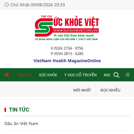
Chủ Nhật 09/08/2026 20:33
E-ISSN 2734 - 9756
P-ISSN 2815 - 6285
VietNam Health MagazineOnline
NLINE
TIN TỨC
SỨC KHỎE
Y HỌC CỔ TRUYỀN
NGHIÊN CỨU TRA
MỚI NHẤT
ĐỌC NHIỀU
TIN TỨC
Dấu ấn Việt Nam