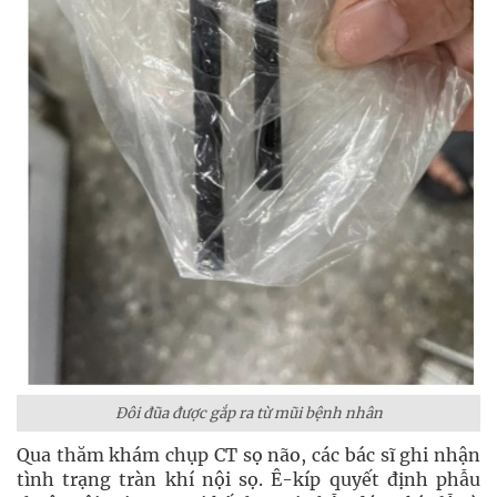
Đôi đũa được gắp ra từ mũi bệnh nhân
Qua thăm khám chụp CT sọ não, các bác sĩ ghi nhận
tình trạng tràn khí nội sọ. Ê-kíp quyết định phẫu