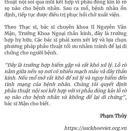
thuật nội soi qua mũi kết hợp vi phẫu đóng kín lỗ rò
sọ não cho bệnh nhân. Sau ca mổ, bệnh nhân ổn
định, tiếp tục được điều trị phục hồi chờ xuất viện.
Theo Thạc sĩ, bác sĩ chuyên khoa II Nguyễn Văn
Mận, Trưởng Khoa Ngoại thần kinh, đây là trường
hợp hy hữu. Các bác sĩ phải xem xét kỹ và lựa chọn
phương pháp phẫu thuật tối ưu nhằm tránh để lại di
chứng cho người bệnh.
"Đây là trường hợp hiếm gặp và rất khó xử lý. Lỗ rò
nằm giữa nền sọ nơi có nhiều mạch máu và dây thần
kinh. Nếu mổ mở rất khó để xử lý và nguy hiểm đến
tình mạng của bệnh nhân. Chúng tôi quyết định
phẫu thuật nội soi kết hợp với vi phẫu đóng kín lỗ rò
sọ não cho bệnh nhân và không để lại di chứng"
,
bác sĩ Mận cho biết.
Phạm Thủy
https://suckhoeviet.org.vn