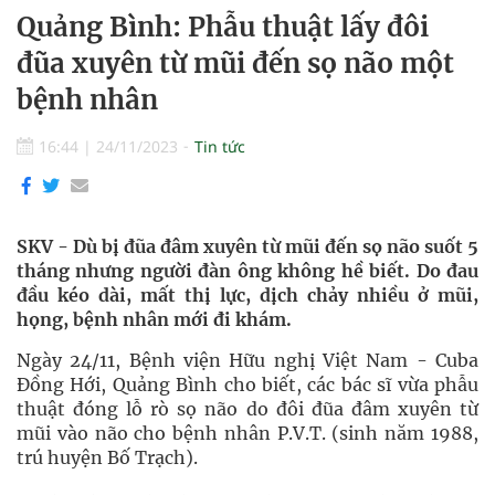
Quảng Bình: Phẫu thuật lấy đôi
đũa xuyên từ mũi đến sọ não một
bệnh nhân
16:44
|
24/11/2023
Tin tức
SKV - Dù bị đũa đâm xuyên từ mũi đến sọ não suốt 5
tháng nhưng người đàn ông không hề biết. Do đau
đầu kéo dài, mất thị lực, dịch chảy nhiều ở mũi,
họng, bệnh nhân mới đi khám.
Ngày 24/11, Bệnh viện Hữu nghị Việt Nam - Cuba
Đồng Hới, Quảng Bình cho biết, các bác sĩ vừa phẫu
thuật đóng lỗ rò sọ não do đôi đũa đâm xuyên từ
mũi vào não cho bệnh nhân P.V.T. (sinh năm 1988,
trú huyện Bố Trạch).