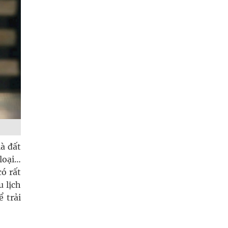
à đất
 loại…
ó rất
u lịch
 trải