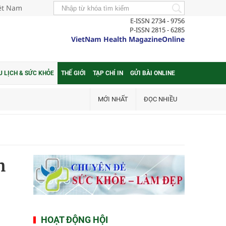
iệt Nam
E-ISSN 2734 - 9756
P-ISSN 2815 - 6285
VietNam Health MagazineOnline
U LỊCH & SỨC KHỎE
THẾ GIỚI
TẠP CHÍ IN
GỬI BÀI ONLINE
MỚI NHẤT
ĐỌC NHIỀU
h
HOẠT ĐỘNG HỘI