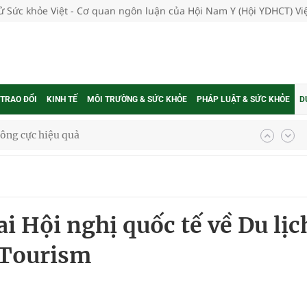
tử Sức khỏe Việt - Cơ quan ngôn luận của Hội Nam Y (Hội YDHCT) V
 TRAO ĐỔI
KINH TẾ
MÔI TRƯỜNG & SỨC KHỎE
PHÁP LUẬT & SỨC KHỎE
D
ông cực hiệu quả
 chuyên gia
 Hội nghị quốc tế về Du lịc
nghiệm thực tế
 Tourism
ngừa ung thư