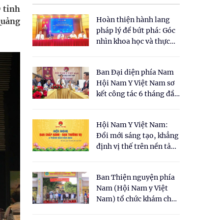
 tỉnh
Hoàn thiện hành lang
 Quảng
pháp lý để bứt phá: Góc
nhìn khoa học và thực
tiễn tại Tọa đàm " Đề
xuất một số nội dung
Ban Đại diện phía Nam
cho Luật Y dược cổ
Hội Nam Y Việt Nam sơ
truyền Việt Nam"
kết công tác 6 tháng đầu
năm 2026
Hội Nam Y Việt Nam:
Đổi mới sáng tạo, khẳng
định vị thế trên nền tảng
y học cổ truyền và khoa
học hiện đại
Ban Thiện nguyện phía
Nam (Hội Nam y Việt
Nam) tổ chức khám chữa
bệnh y học cổ truyền và