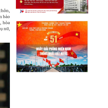
thôn,
ảm bảo
, hòa
ụ nữ,