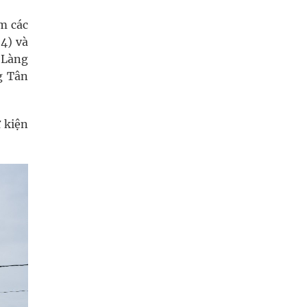
m các
4) và
 Làng
g Tân
 kiện