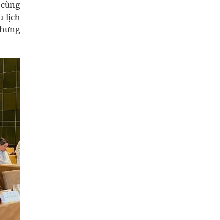
i cùng
u lịch
những