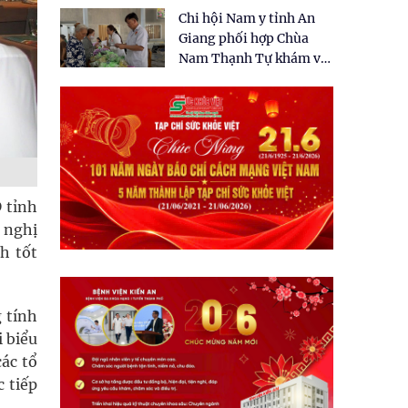
tặng quà cho 150 người
Chi hội Nam y tỉnh An
dân tại xã Tân Tập
Giang phối hợp Chùa
Nam Thạnh Tự khám và
cấp thuốc miễn phí cho
nhân dân
 tỉnh
 nghị
h tốt
 tính
i biểu
ác tổ
c tiếp