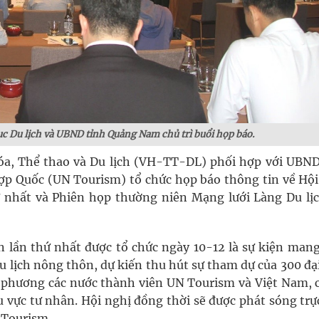
 Du lịch và UBND tỉnh Quảng Nam chủ trì buổi họp báo.
óa, Thể thao và Du lịch (VH-TT-DL) phối hợp với UBND
ợp Quốc (UN Tourism) tổ chức họp báo thông tin về Hội
ứ nhất và Phiên họp thường niên Mạng lưới Làng Du lịc
n lần thứ nhất được tổ chức ngày 10-12 là sự kiện mang
u lịch nông thôn, dự kiến thu hút sự tham dự của 300 đạ
ịa phương các nước thành viên UN Tourism và Việt Nam, c
u vực tư nhân. Hội nghị đồng thời sẽ được phát sóng trự
 Tourism.