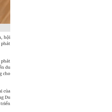
, hội
 phát
h phát
ển du
ng cho
i của
ng Du
triển