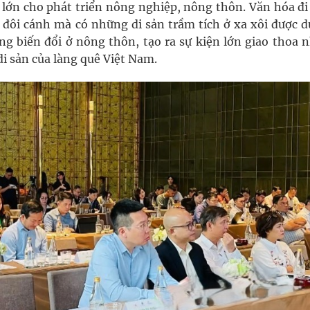
t lớn cho phát triển nông nghiệp, nông thôn. Văn hóa đ
có đôi cánh mà có những di sản trầm tích ở xa xôi được d
ng biến đổi ở nông thôn, tạo ra sự kiện lớn giao thoa 
di sản của làng quê Việt Nam.