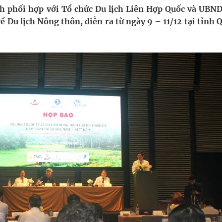
 Máu Của Các Loài Nhân Sâm (Panax Spp.): Tổng
ch phối hợp với Tổ chức Du lịch Liên Hợp Quốc và UBND
 Du lịch Nông thôn, diễn ra từ ngày 9 – 11/12 tại tỉnh
oàn quốc
g, nhiệt độ cao nhất 35 độ
kỳ, khám sàng lọc cho người dân