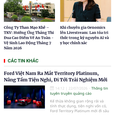
Công Ty Than Mạo Khê –
Khi chuyên gia Genomics
TKV: Hưởng Ứng Tháng Thi
lên Livestream: Lan tỏa tri
Đua Cao Điểm Về An Toàn -
thức trong kỷ nguyên AI và
Vệ Sinh Lao Động Tháng 7
y học chính xác
Năm 2026
CÁC TIN KHÁC
Ford Việt Nam Ra Mắt Territory Platinum,
Nâng Tầm Tiện Nghi, Đi Tới Trải Nghiệm Mới
14:12
|
22/07/2026
Thông tin
tuyên truyền quảng cáo
Kế thừa không gian rộng rãi và
tính thực dụng, tiện nghi vốn có,
Ford Territory Platinum mới đi sâu