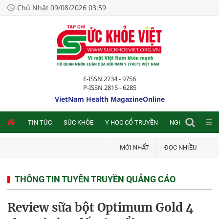
Chủ Nhật 09/08/2026 03:59
E-ISSN 2734 - 9756
P-ISSN 2815 - 6285
VietNam Health MagazineOnline
NLINE
TIN TỨC
SỨC KHỎE
Y HỌC CỔ TRUYỀN
NGHIÊN CỨU TRA
MỚI NHẤT
ĐỌC NHIỀU
THÔNG TIN TUYÊN TRUYỀN QUẢNG CÁO
Review sữa bột Optimum Gold 4