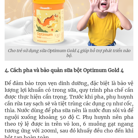
Cho trẻ sử dụng sữa Optimum Gold 4 giúp hỗ trợ phát triển não
bộ.
4. Cách pha và bảo quản sữa bột Optimum Gold 4
Để đảm bảo trọn vẹn dinh dưỡng, đặc biệt là bảo vệ
lượng lợi khuẩn có trong sữa, quy trình pha chế cần
được thực hiện cẩn trọng. Trước khi pha, phụ huynh
cần rửa tay sạch sẽ và tiệt trùng các dụng cụ như cốc,
thìa. Nước dùng để pha sữa nên là nước đun sôi và để
nguội xuống khoảng 50 độ C. Phụ huynh nên pha
theo tỷ lệ được in trên vỏ lon, 6 muỗng gạt ngang
tương ứng với 200ml, sau đó khuấy đều cho đến khi
bột tan hoàn toàn.