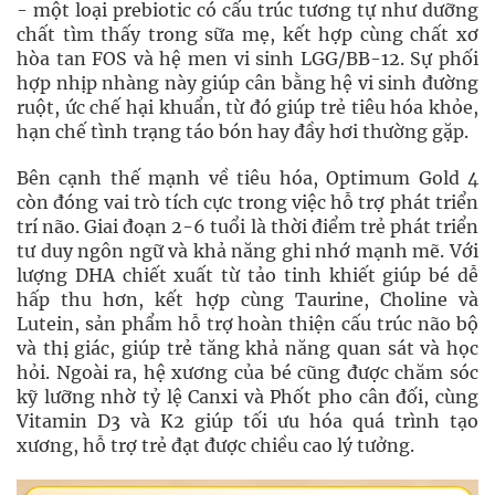
- một loại prebiotic có cấu trúc tương tự như dưỡng
chất tìm thấy trong sữa mẹ, kết hợp cùng chất xơ
hòa tan FOS và hệ men vi sinh LGG/BB-12. Sự phối
hợp nhịp nhàng này giúp cân bằng hệ vi sinh đường
ruột, ức chế hại khuẩn, từ đó giúp trẻ tiêu hóa khỏe,
hạn chế tình trạng táo bón hay đầy hơi thường gặp.
Bên cạnh thế mạnh về tiêu hóa, Optimum Gold 4
còn đóng vai trò tích cực trong việc hỗ trợ phát triển
trí não. Giai đoạn 2-6 tuổi là thời điểm trẻ phát triển
tư duy ngôn ngữ và khả năng ghi nhớ mạnh mẽ. Với
lượng DHA chiết xuất từ tảo tinh khiết giúp bé dễ
hấp thu hơn, kết hợp cùng Taurine, Choline và
Lutein, sản phẩm hỗ trợ hoàn thiện cấu trúc não bộ
và thị giác, giúp trẻ tăng khả năng quan sát và học
hỏi. Ngoài ra, hệ xương của bé cũng được chăm sóc
kỹ lưỡng nhờ tỷ lệ Canxi và Phốt pho cân đối, cùng
Vitamin D3 và K2 giúp tối ưu hóa quá trình tạo
xương, hỗ trợ trẻ đạt được chiều cao lý tưởng.