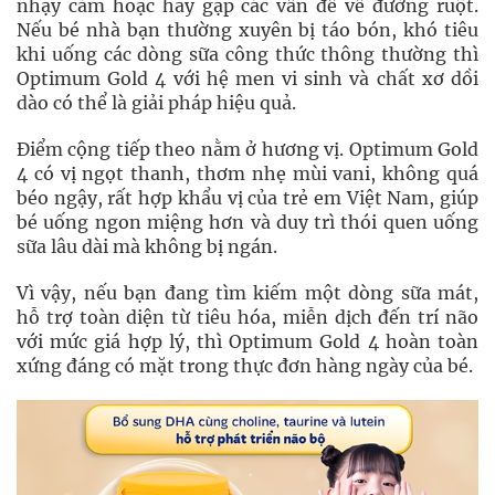
nhạy cảm hoặc hay gặp các vấn đề về đường ruột.
Nếu bé nhà bạn thường xuyên bị táo bón, khó tiêu
khi uống các dòng sữa công thức thông thường thì
Optimum Gold 4 với hệ men vi sinh và chất xơ dồi
dào có thể là giải pháp hiệu quả.
Điểm cộng tiếp theo nằm ở hương vị. Optimum Gold
4 có vị ngọt thanh, thơm nhẹ mùi vani, không quá
béo ngậy, rất hợp khẩu vị của trẻ em Việt Nam, giúp
bé uống ngon miệng hơn và duy trì thói quen uống
sữa lâu dài mà không bị ngán.
Vì vậy, nếu bạn đang tìm kiếm một dòng sữa mát,
hỗ trợ toàn diện từ tiêu hóa, miễn dịch đến trí não
với mức giá hợp lý, thì Optimum Gold 4 hoàn toàn
xứng đáng có mặt trong thực đơn hàng ngày của bé.