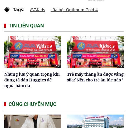
Tags:
AVAKids
sữa bột Optimum Gold 4
TIN LIÊN QUAN
Những lưu ý quan trọng khi
Trẻ mấy tháng ăn được váng
dùng tã dán Huggies để
sữa? Nên cho trẻ ăn lúc nào?
ngừa hăm da
CÙNG CHUYÊN MỤC