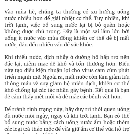
Vào mùa hè, chúng ta thường có xu hướng uống
nước nhiều hơn để giải nhiệt cơ thể. Tuy nhiên, khi
trời lạnh, việc bổ sung nước lại bị bỏ quên hoặc
không được chú trọng. Đây là một sai lầm lớn bởi
uống ít nước vào mùa đông khiến cơ thể dễ bị mất
nước, dẫn đến nhiều vấn đề sức khỏe.
Khi thiếu nước, dịch nhầy ở đường hô hấp trở nên
đặc lại, niêm mạc dễ khô và tổn thương hơn. Điều
này tạo điều kiện thuận lợi cho virus cảm cúm phát
triển mạnh mẽ. Ngoài ra, mất nước còn làm giảm lưu
thông máu và suy giảm hệ miễn dịch, khiến cơ thể
khó chống lại các tác nhân gây bệnh. Kết quả là bạn
dễ cảm thấy mệt mỏi và dễ mắc các bệnh vặt hơn.
Để tránh tình trạng này, hãy duy trì thói quen uống
đủ nước mỗi ngày, ngay cả khi trời lạnh. Bạn có thể
bổ sung nước bằng cách uống nước ấm hoặc thêm
các loại trà thảo mộc để vừa giữ ấm cơ thể vừa hỗ trợ