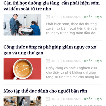
bàn chải quá lâu có thể làm giảm
Cận thị học đường gia tăng, cần phát hiện sớm
hiệu quả làm sạch và ảnh hưởng
và kiểm soát từ trẻ nhỏ
đến sức khỏe răng miệng...
09:09
|
03/08/2026
Khỏe - Đẹp
Phát hiện sớm, theo dõi thường
xuyên và kiểm soát tiến triển cận
thị ngay từ những năm đầu đời
được các chuyên gia đánh giá là
chìa khóa bảo vệ thị lực lâu dài cho
trẻ. Đây cũng là định hướng của
Công thức uống cà phê giúp giảm nguy cơ xơ
Trung tâm Nhãn nhi và Kiểm soát
gan và ung thư gan
cận thị vừa được Bệnh viện Đông
Đô đưa vào hoạt động ngày 1/8.
04:04
|
03/08/2026
Khỏe - Đẹp
Ngày càng có nhiều nghiên cứu
cho thấy cà phê không chỉ giúp
tăng sự tỉnh táo mà còn mang lại
lợi ích cho nhiều cơ quan trong cơ
thể, đặc biệt là gan. Đây là cơ quan
đóng vai trò lọc độc tố, chuyển hóa
Mẹo tập thể dục dành cho người bận rộn
thuốc và dự trữ nhiều vitamin,
04:04
|
02/08/2026
Khỏe - Đẹp
khoáng chất thiết yếu nhưng cũng
rất dễ bị tổn thương…
Duy trì vận động đóng vai trò quan