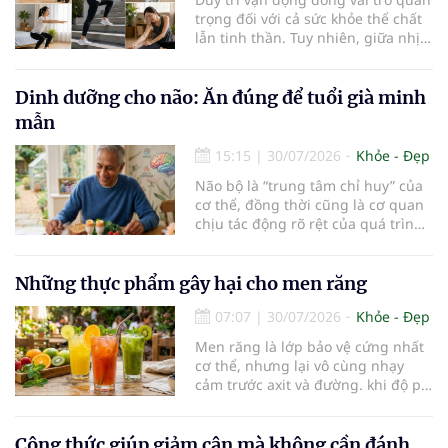
trọng đối với cả sức khỏe thể chất
lẫn tinh thần. Tuy nhiên, giữa nhịp
sống bận rộn và nhiều trách nhiệm
cần cân bằng, việc dành thời gian
cho các hoạt động tập luyện
Dinh dưỡng cho não: Ăn đúng để tuổi già minh
thường trở thành một thách thức
mẫn
không nhỏ…
15:15
|
30/07/2026
Khỏe - Đẹp
Não bộ là “trung tâm chỉ huy” của
cơ thể, đồng thời cũng là cơ quan
chịu tác động rõ rệt của quá trình
lão hóa. Một chế độ dinh dưỡng
khoa học, kết hợp lối sống lành
mạnh, có thể góp phần bảo vệ tế
Những thực phẩm gây hại cho men răng
bào thần kinh, duy trì trí nhớ và
07:07
|
30/07/2026
Khỏe - Đẹp
giúp NCT sống minh mẫn, tự chủ
lâu hơn.
Men răng là lớp bảo vệ cứng nhất
cơ thể, nhưng lại vô cùng nhạy
cảm trước axit và đường. khi độ pH
trong miệng giảm xuống dưới 5,5,
men răng sẽ bắt đầu mềm đi, mở
đường cho vi khuẩn tấn công và
Công thức giúp giảm cân mà không cần đánh