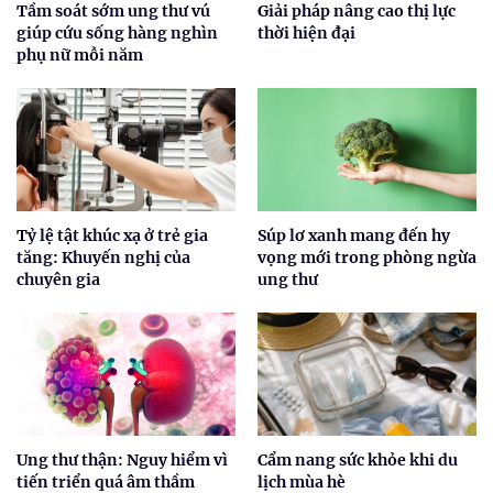
Tầm soát sớm ung thư vú
Giải pháp nâng cao thị lực
giúp cứu sống hàng nghìn
thời hiện đại
phụ nữ mỗi năm
Tỷ lệ tật khúc xạ ở trẻ gia
Súp lơ xanh mang đến hy
tăng: Khuyến nghị của
vọng mới trong phòng ngừa
chuyên gia
ung thư
Ung thư thận: Nguy hiểm vì
Cẩm nang sức khỏe khi du
tiến triển quá âm thầm
lịch mùa hè