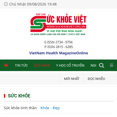
Chủ Nhật 09/08/2026 19:48
E-ISSN 2734 - 9756
P-ISSN 2815 - 6285
VietNam Health MagazineOnline
NLINE
TIN TỨC
SỨC KHỎE
Y HỌC CỔ TRUYỀN
NGHIÊN CỨU TRA
MỚI NHẤT
ĐỌC NHIỀU
SỨC KHỎE
Sức khỏe tinh thần
Khỏe - Đẹp