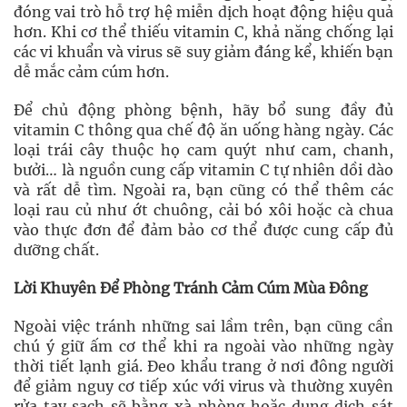
đóng vai trò hỗ trợ hệ miễn dịch hoạt động hiệu quả
hơn. Khi cơ thể thiếu vitamin C, khả năng chống lại
các vi khuẩn và virus sẽ suy giảm đáng kể, khiến bạn
dễ mắc cảm cúm hơn.
Để chủ động phòng bệnh, hãy bổ sung đầy đủ
vitamin C thông qua chế độ ăn uống hàng ngày. Các
loại trái cây thuộc họ cam quýt như cam, chanh,
bưởi… là nguồn cung cấp vitamin C tự nhiên dồi dào
và rất dễ tìm. Ngoài ra, bạn cũng có thể thêm các
loại rau củ như ớt chuông, cải bó xôi hoặc cà chua
vào thực đơn để đảm bảo cơ thể được cung cấp đủ
dưỡng chất.
Lời Khuyên Để Phòng Tránh Cảm Cúm Mùa Đông
Ngoài việc tránh những sai lầm trên, bạn cũng cần
chú ý giữ ấm cơ thể khi ra ngoài vào những ngày
thời tiết lạnh giá. Đeo khẩu trang ở nơi đông người
để giảm nguy cơ tiếp xúc với virus và thường xuyên
rửa tay sạch sẽ bằng xà phòng hoặc dung dịch sát