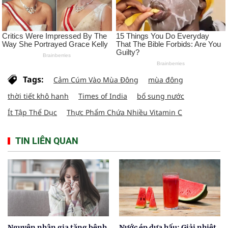
Tags:
Cảm Cúm Vào Mùa Đông
mùa đông
thời tiết khô hanh
Times of India
bổ sung nước
Ít Tập Thể Dục
Thực Phẩm Chứa Nhiều Vitamin C
TIN LIÊN QUAN
Nguyên nhân gia tăng bệnh
Nước ép dưa hấu: Giải nhiệt