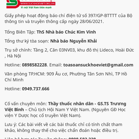
Giấy phép hoạt động báo chí điện tử số 397/GP-BTTTT của Bộ
thông tin và truyền thông cấp ngày 28/06/2021.
Tổng Biên Tập:
ThS Nhà báo Chúc Kim Vinh
Tổng thư ký tòa soạn:
Nhà báo Nguyễn Khải
Trụ sở chính: Tầng 2, Căn 03NV03, khu đô thị Lideco, Hoài Đức
, Hà Nội
Hotline:
0898582228
. Email:
toasoansuckhoeviet@gmail.com
Văn phòng TP.HCM: 909 Âu cơ, Phường Tân Sơn Nhì, TP Hồ
Chí Minh
Hotline:
0949.737.666
Cố vấn chuyên môn:
Thầy thuốc nhân dân - GS.TS Trương
Việt Bình
– Chủ tịch Hội Nam Y Việt Nam. (Nguyên GĐ Học
viện Y Dược học cổ truyền Việt Nam).
Lưu ý: Các bài viết về các bài thuốc chỉ có tính chất tham
khảo, không thay thế cho việc chẩn đoán hoặc điều trị.