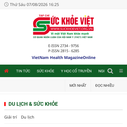
Thứ Sáu 07/08/2026 16:25
E-ISSN 2734 - 9756
P-ISSN 2815 - 6285
VietNam Health MagazineOnline
NLINE
TIN TỨC
SỨC KHỎE
Y HỌC CỔ TRUYỀN
NGHIÊN CỨU TRA
MỚI NHẤT
ĐỌC NHIỀU
DU LỊCH & SỨC KHỎE
Giải trí
Du lịch