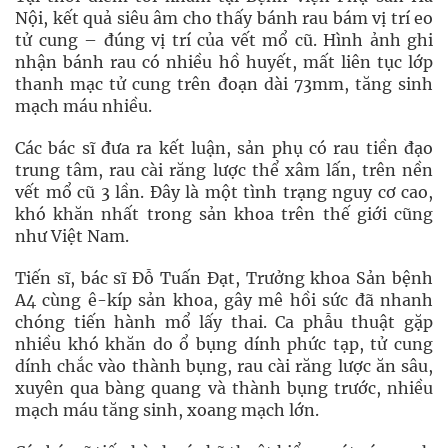
Nội, kết quả siêu âm cho thấy bánh rau bám vị trí eo
tử cung – đúng vị trí của vết mổ cũ. Hình ảnh ghi
nhận bánh rau có nhiều hồ huyết, mất liên tục lớp
thanh mạc tử cung trên đoạn dài 73mm, tăng sinh
mạch máu nhiều.
Các bác sĩ đưa ra kết luận, sản phụ có rau tiền đạo
trung tâm, rau cài răng lược thể xâm lấn, trên nền
vết mổ cũ 3 lần. Đây là một tình trạng nguy cơ cao,
khó khăn nhất trong sản khoa trên thế giới cũng
như Việt Nam.
Tiến sĩ, bác sĩ Đỗ Tuấn Đạt, Trưởng khoa Sản bệnh
A4 cùng ê-kíp sản khoa, gây mê hồi sức đã nhanh
chóng tiến hành mổ lấy thai. Ca phẫu thuật gặp
nhiều khó khăn do ổ bụng dính phức tạp, tử cung
dính chắc vào thành bụng, rau cài răng lược ăn sâu,
xuyên qua bàng quang và thành bụng trước, nhiều
mạch máu tăng sinh, xoang mạch lớn.