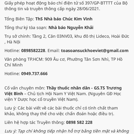
Giấy phép hoạt động báo chí điện tử số 397/GP-BTTTT của Bộ
thông tin và truyền thông cấp ngày 28/06/2021.
Tổng Biên Tập:
ThS Nhà báo Chúc Kim Vinh
Tổng thư ký tòa soạn:
Nhà báo Nguyễn Khải
Trụ sở chính: Tầng 2, Căn 03NV03, khu đô thị Lideco, Hoài Đức
, Hà Nội
Hotline:
0898582228
. Email:
toasoansuckhoeviet@gmail.com
Văn phòng TP.HCM: 909 Âu cơ, Phường Tân Sơn Nhì, TP Hồ
Chí Minh
Hotline:
0949.737.666
Cố vấn chuyên môn:
Thầy thuốc nhân dân - GS.TS Trương
Việt Bình
– Chủ tịch Hội Nam Y Việt Nam. (Nguyên GĐ Học
viện Y Dược học cổ truyền Việt Nam).
Lưu ý: Các bài viết về các bài thuốc chỉ có tính chất tham
khảo, không thay thế cho việc chẩn đoán hoặc điều trị.
Liên hệ hợp tác Truyền thông:
0898 582 228
Lưu ý: Tạp chí không tiếp nhận hỗ trợ bằng tiền mặt và không