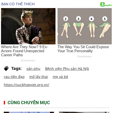
Tags:
sản phụ
Bệnh viện Phụ sản Hà Nội
rau tiền đạo
mổ lấy thai
mẹ và bé
https://suckhoeviet.org.vn/
CÙNG CHUYÊN MỤC