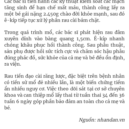
Các bác sĩ tiến hành các kỹ thuật kiểm soát các mạch
tăng sinh để hạn chế mất máu, thành công lấy ra
một bé gái nặng 2.450g chào đời khỏe mạnh, sau đó
ê-kíp tiếp tục xử lý phần rau cài bám chặt.
Trong quá trình mổ, các bác sĩ phát hiện rau đâm
xuyên dính vào bàng quang 1,5cm. Ê-kíp nhanh
chóng khâu phục hồi thành công. Sau phẫu thuật,
sản phụ được hồi sức tích cực và chăm sóc hậu phẫu
đúng phác đồ, sức khỏe của cả mẹ và bé đều ổn định,
ra viện.
Rau tiền đạo cài răng lược, đặc biệt trên bệnh nhân
có tiền sử mổ đẻ nhiều lần, là một biến chứng tiềm
ẩn nhiều nguy cơ. Việc theo dõi sát tại cơ sở chuyên
khoa và can thiệp mổ lấy thai từ tuần thai 34 đến 36
tuần 6 ngày góp phần bảo đảm an toàn cho cả mẹ và
bé.
Nguồn: nhandan.vn