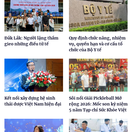
Đắk Lắk: Người lặng thầm
Quy định chức năng, nhiệm
gieo những điều tử tế
vụ, quyền hạn và cơ cấu tổ
chức của Bộ Y tế
Kết nối xây dựng hệ sinh
Sôi nổi Giải Pickleball Mở
thái dược Việt Nam hiện đại
rộng 2026: Mốc son kỷ niệm
5 năm Tạp chí Sức Khỏe Việt