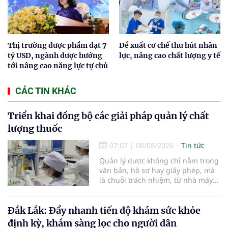
Thị trường dược phẩm đạt 7
Đề xuất cơ chế thu hút nhân
tỷ USD, ngành dược hướng
lực, nâng cao chất lượng y tế
tới nâng cao năng lực tự chủ
CÁC TIN KHÁC
Triển khai đồng bộ các giải pháp quản lý chất
lượng thuốc
07:07
|
08/08/2026
Tin tức
Quản lý dược không chỉ nằm trong
văn bản, hồ sơ hay giấy phép, mà
là chuỗi trách nhiệm, từ nhà máy
đến bệnh viện; từ dữ liệu quản lý
đến từng nhà thuốc, từng người
bệnh... Ngành y tế từng bước tiêu
Đắk Lắk: Đẩy nhanh tiến độ khám sức khỏe
chuẩn hóa, quy chuẩn hóa và hội
định kỳ, khám sàng lọc cho người dân