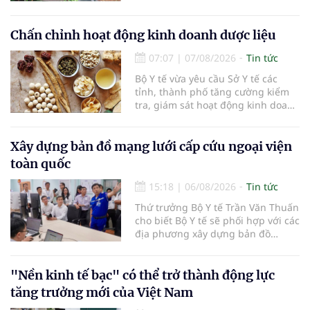
Công vừa tổ chức lớp chia sẻ kiến
thức cà phê cấp tốc VTC 13, với sự
tham gia của các chủ doanh
Chấn chỉnh hoạt động kinh doanh dược liệu
nghiệp, chủ quán cà phê, hợp tác
07:07
|
07/08/2026
Tin tức
xã, người làm nông nghiệp và
những người yêu thích cà phê.
Bộ Y tế vừa yêu cầu Sở Y tế các
tỉnh, thành phố tăng cường kiểm
tra, giám sát hoạt động kinh doanh
dược liệu, tập trung vào các cơ sở
bán lẻ dược liệu, thuốc cổ truyền.
Xây dựng bản đồ mạng lưới cấp cứu ngoại viện
toàn quốc
15:18
|
06/08/2026
Tin tức
Thứ trưởng Bộ Y tế Trần Văn Thuấn
cho biết Bộ Y tế sẽ phối hợp với các
địa phương xây dựng bản đồ
mạng lưới cấp cứu ngoại viện,
đồng thời chuẩn hóa đào tạo, hoàn
thiện cơ chế tài chính và đa dạng
"Nền kinh tế bạc" có thể trở thành động lực
hóa phương tiện nhằm nâng cao
tăng trưởng mới của Việt Nam
năng lực cấp cứu trước viện trên