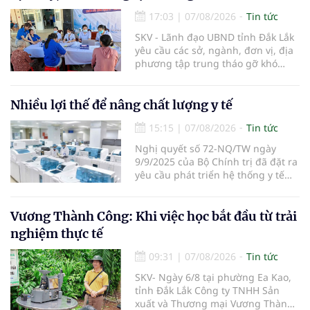
nhập quốc tế nhằm giúp cho
người dân tiếp cận thuốc an toàn,
17:03
|
07/08/2026
Tin tức
chất lượng, hiệu quả và giá hợp lý.
SKV - Lãnh đạo UBND tỉnh Đắk Lắk
yêu cầu các sở, ngành, đơn vị, địa
phương tập trung tháo gỡ khó
khăn để hoàn thành cơ bản việc
khám sức khỏe định kỳ và khám
sàng lọc cho 100% người dân trên
Nhiều lợi thế để nâng chất lượng y tế
địa bàn tỉnh trong tháng 10/2026.
15:15
|
07/08/2026
Tin tức
Nghị quyết số 72-NQ/TW ngày
9/9/2025 của Bộ Chính trị đã đặt ra
yêu cầu phát triển hệ thống y tế
hiện đại, công bằng, chất lượng,
hiệu quả và hội nhập quốc tế.
Vương Thành Công: Khi việc học bắt đầu từ trải
nghiệm thực tế
09:31
|
07/08/2026
Tin tức
SKV- Ngày 6/8 tại phường Ea Kao,
tỉnh Đắk Lắk Công ty TNHH Sản
xuất và Thương mại Vương Thành