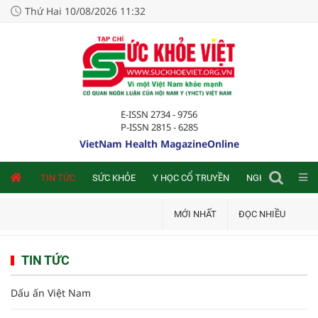
Thứ Hai 10/08/2026 11:32
E-ISSN 2734 - 9756
P-ISSN 2815 - 6285
VietNam Health MagazineOnline
NLINE
TIN TỨC
SỨC KHỎE
Y HỌC CỔ TRUYỀN
NGHIÊN CỨU TRA
MỚI NHẤT
ĐỌC NHIỀU
TIN TỨC
Dấu ấn Việt Nam