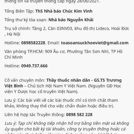
thông tin và truyền thông cấp ngày 28/06/2021.
Tổng Biên Tập:
ThS Nhà báo Chúc Kim Vinh
Tổng thư ký tòa soạn:
Nhà báo Nguyễn Khải
Trụ sở chính: Tầng 2, Căn 03NV03, khu đô thị Lideco, Hoài Đức
, Hà Nội
Hotline:
0898582228
. Email:
toasoansuckhoeviet@gmail.com
Văn phòng TP.HCM: 909 Âu cơ, Phường Tân Sơn Nhì, TP Hồ
Chí Minh
Hotline:
0949.737.666
Cố vấn chuyên môn:
Thầy thuốc nhân dân - GS.TS Trương
Việt Bình
– Chủ tịch Hội Nam Y Việt Nam. (Nguyên GĐ Học
viện Y Dược học cổ truyền Việt Nam).
Lưu ý: Các bài viết về các bài thuốc chỉ có tính chất tham
khảo, không thay thế cho việc chẩn đoán hoặc điều trị.
Liên hệ hợp tác Truyền thông:
0898 582 228
Lưu ý: Tạp chí không tiếp nhận hỗ trợ bằng tiền mặt và không
ủy quyền cho bất kỳ tài khoản, công ty truyền thông hoặc cá