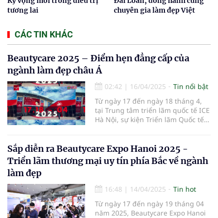
Kỳ vọng mới trong điều trị
Đài Loan, đồng hành cùng
tương lai
chuyên gia làm đẹp Việt
CÁC TIN KHÁC
Beautycare 2025 – Điểm hẹn đẳng cấp của
ngành làm đẹp châu Á
02:42
|
16/04/2025
Tin nổi bật
Từ ngày 17 đến ngày 18 tháng 4,
tại Trung tâm triển lãm quốc tế ICE
Hà Nội, sự kiện Triển lãm Quốc tế
Ngành Làm Đẹp – Beautycare 2025
đã chính thức khai mạc với chủ đề
"Vẻ đẹp bền vững – Công nghệ
Sắp diễn ra Beautycare Expo Hanoi 2025 -
định hình tương lai".
Triển lãm thương mại uy tín phía Bắc về ngành
làm đẹp
16:48
|
14/04/2025
Tin hot
Từ ngày 17 đến ngày 19 tháng 04
năm 2025, Beautycare Expo Hanoi