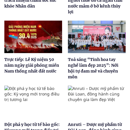
trách nhiệm chăm sóc sức
người thuê đổ cả ngàn chai
khỏe Nhân dân
nước mắm ở bờ kênh thủy
lợi
Trực tiếp: Lễ Kỷ niệm 50
Toả sáng “Tinh hoa tay
năm ngày giải phóng miền
nghề làm đẹp 2025”: Nới
Nam thống nhất đất nước
hội tự đam mê và chuyên
môn
Đột phá y học từ tế bào gốc:
Anruti – Dược mỹ phẩm từ