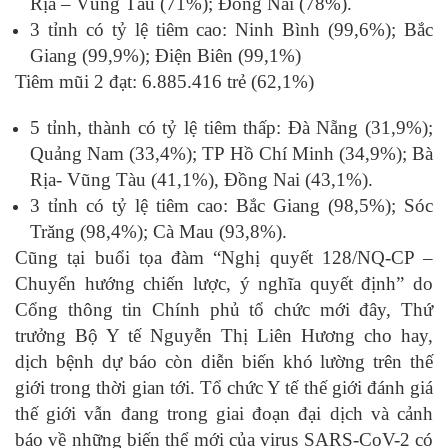
Rịa – Vũng Tàu (71%); Đồng Nai (78%).
3 tỉnh có tỷ lệ tiêm cao: Ninh Bình (99,6%); Bắc
Giang (99,9%); Điện Biên (99,1%)
Tiêm mũi 2 đạt: 6.885.416 trẻ (62,1%)
5 tỉnh, thành có tỷ lệ tiêm thấp: Đà Nẵng (31,9%);
Quảng Nam (33,4%); TP Hồ Chí Minh (34,9%); Bà
Rịa- Vũng Tàu (41,1%), Đồng Nai (43,1%).
3 tỉnh có tỷ lệ tiêm cao: Bắc Giang (98,5%); Sóc
Trăng (98,4%); Cà Mau (93,8%).
Cũng tại buổi tọa đàm “Nghị quyết 128/NQ-CP –
Chuyển hướng chiến lược, ý nghĩa quyết định” do
Cổng thông tin Chính phủ tổ chức mới đây, Thứ
trưởng Bộ Y tế Nguyễn Thị Liên Hương cho hay,
dịch bệnh dự báo còn diễn biến khó lường trên thế
giới trong thời gian tới. Tổ chức Y tế thế giới đánh giá
thế giới vẫn đang trong giai đoạn đại dịch và cảnh
báo về những biến thể mới của virus SARS-CoV-2 có