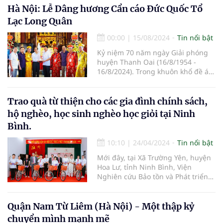
Hà Nội: Lễ Dâng hương Cẩn cáo Đức Quốc Tổ
Lạc Long Quân
00:00
|
15/08/2024
Tin nổi bật
Kỷ niệm 70 năm ngày Giải phóng
huyện Thanh Oai (16/8/1954 -
16/8/2024). Trong khuôn khổ đề án
“Đường vào Vương quốc Vua Hùng
trên không gian thực tế ảo” do
Giáo hội Phật giáo Việt Nam, Hội
Trao quà từ thiện cho các gia đình chính sách,
Nam y Việt Nam, và Chương trình
hộ nghèo, học sinh nghèo học giỏi tại Ninh
truyền thông Việt đồng hành cùng
Bình.
doanh nghiệp chủ trì, nhiều hoạt
động văn hóa cội nguồn đã được
10:10
|
24/04/2024
Tin nổi bật
triển khai trong suốt hai năm qua.
Mới đây, tại Xã Trường Yên, huyện
Hoa Lư, tỉnh Ninh Bình, Viện
Nghiên cứu Bảo tồn và Phát triển
Văn hóa Đông Nam Á, Viện Nghiên
cứu, Ứng dụng và Phát triển Y
dược học cổ truyền (thuộc Hội
Quận Nam Từ Liêm (Hà Nội) - Một thập kỷ
Nghiên cứu Khoa học về Đông
chuyển mình mạnh mẽ