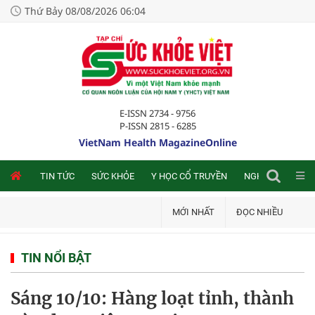
Thứ Bảy 08/08/2026 06:04
E-ISSN 2734 - 9756
P-ISSN 2815 - 6285
VietNam Health MagazineOnline
NLINE
TIN TỨC
SỨC KHỎE
Y HỌC CỔ TRUYỀN
NGHIÊN CỨU TRA
MỚI NHẤT
ĐỌC NHIỀU
TIN NỔI BẬT
Sáng 10/10: Hàng loạt tỉnh, thành