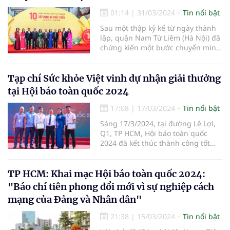
Nam Á – Việt Nam) phối hợp với
các cơ quan hữu quan tổ chức
01:14
|
31/03/2024
Tin nổi bật
chương trình:“Du Xuân đón lộc
Sau một thập kỷ kể từ ngày thành
Giáp Thìn 2024”, Dựlễ dâng hương
lập, quận Nam Từ Liêm (Hà Nội) đã
Đền thờ Vua Đinh Tiên Hoàng và
chứng kiến một bước chuyển mình
làm từ thiện tại xã Trường Yên,
mạnh mẽ, từ một vùng quê ven đô
huyện Hoa Lư, tỉnh Ninh Bình”.
bước vào kỷ nguyên mới với diện
mạo đô thị văn minh và hiện đại.
Tạp chí Sức khỏe Việt vinh dự nhận giải thưởng
tại Hội báo toàn quốc 2024
17:08
|
17/03/2024
Tin nổi bật
Sáng 17/3/2024, tại đường Lê Lợi,
Q1, TP HCM, Hội báo toàn quốc
2024 đã kết thúc thành công tốt
đẹp. Hội báo đã có nhiều hoạt
động sôi nổi, giàu ý nghĩa, tạo cơ
hội để những người trong nghề
TP HCM: Khai mạc Hội báo toàn quốc 2024:
được giao lưu, học hỏi; chung sức,
"Báo chí tiên phong đổi mới vì sự nghiệp cách
đồng lòng thúc đẩy tinh thần đổi
mạng của Đảng và Nhân dân"
mới sáng tạo trong hoạt động báo
chí. Tại Hội báo, Chi hội Nhà báo
21:38
|
15/03/2024
Tin nổi bật
Tạp chí Sức khỏe Việt đã vinh dự