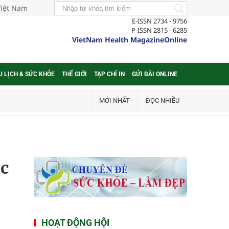
Việt Nam
E-ISSN 2734 - 9756
P-ISSN 2815 - 6285
VietNam Health MagazineOnline
U LỊCH & SỨC KHỎE
THẾ GIỚI
TẠP CHÍ IN
GỬI BÀI ONLINE
MỚI NHẤT
ĐỌC NHIỀU
óc
HOẠT ĐỘNG HỘI