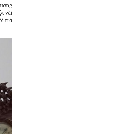
hường
ột vài
ói trở