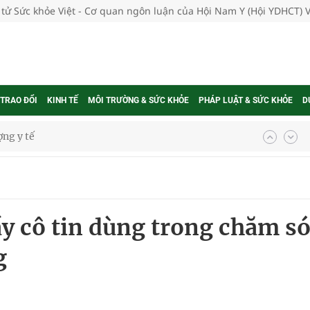
 tử Sức khỏe Việt - Cơ quan ngôn luận của Hội Nam Y (Hội YDHCT) 
 TRAO ĐỔI
KINH TẾ
MÔI TRƯỜNG & SỨC KHỎE
PHÁP LUẬT & SỨC KHỎE
D
ổi theo cách ít ai ngờ tới
hát triển gắn với chuyển đổi số
ờng Phú Thạnh
y cô tin dùng trong chăm s
hìn phụ nữ mỗi năm
g
ợng thuốc