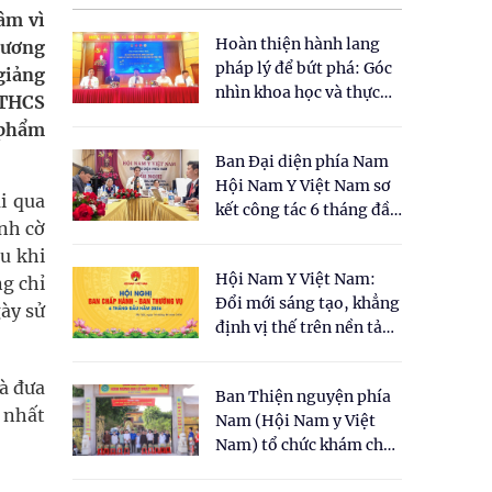
âm vì
Hoàn thiện hành lang
hương
pháp lý để bứt phá: Góc
giảng
nhìn khoa học và thực
 THCS
tiễn tại Tọa đàm " Đề
 phẩm
xuất một số nội dung
Ban Đại diện phía Nam
cho Luật Y dược cổ
Hội Nam Y Việt Nam sơ
truyền Việt Nam"
i qua
kết công tác 6 tháng đầu
nh cờ
năm 2026
u khi
Hội Nam Y Việt Nam:
ng chỉ
Đổi mới sáng tạo, khẳng
ày sử
định vị thế trên nền tảng
y học cổ truyền và khoa
học hiện đại
và đưa
Ban Thiện nguyện phía
 nhất
Nam (Hội Nam y Việt
Nam) tổ chức khám chữa
bệnh y học cổ truyền và