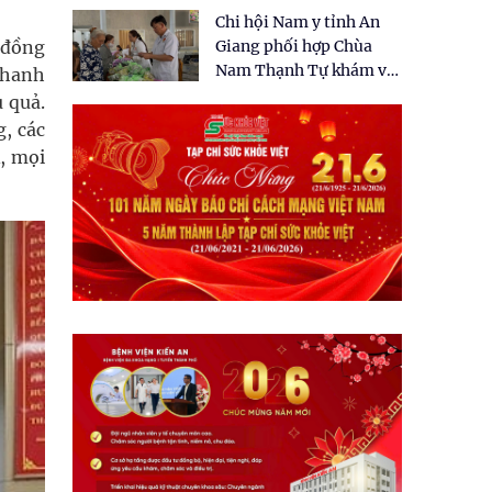
tặng quà cho 150 người
Chi hội Nam y tỉnh An
dân tại xã Tân Tập
 đồng
Giang phối hợp Chùa
Nam Thạnh Tự khám và
Thanh
cấp thuốc miễn phí cho
 quả.
nhân dân
g, các
, mọi