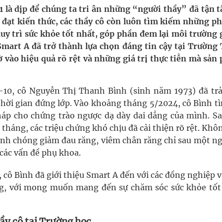
 là dịp để chúng ta tri ân những “người thầy” đã tận t
 đạt kiến thức, các thầy cô còn luôn tìm kiếm những p
g, nhiệt độ cao nhất 35 độ
uy trì sức khỏe tốt nhất, góp phần đem lại môi trường 
Smart A đã trở thành lựa chọn đáng tin cậy tại Trường
y ra đột qụy
ờ vào hiệu quả rõ rệt và những giá trị thực tiễn mà sản
ợng y tế
-10, cô Nguyễn Thị Thanh Bình (sinh năm 1973) đã trả
thời gian đứng lớp. Vào khoảng tháng 5/2024, cô Bình tì
háp cho chứng trào ngược dạ dày dai dẳng của mình. Sa
 tháng, các triệu chứng khó chịu đã cải thiện rõ rệt. Khô
hanh chóng giảm đau răng, viêm chân răng chỉ sau một ng
 các vấn đề phụ khoa.
, cô Bình đã giới thiệu Smart A đến với các đồng nghiệp 
ng, với mong muốn mang đến sự chăm sóc sức khỏe tốt
ầy cô tại Trường học