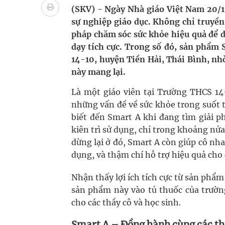
Cách âm nhạc trị liệu được “đo ni đóng giày”
(SKV) - Ngày Nhà giáo Việt Nam 20/11
sự nghiệp giáo dục. Không chỉ truyền
Dự báo thời tiết ngày 08/8/2026: Bắc Bộ nắng nón
pháp chăm sóc sức khỏe hiệu quả để d
dạy tích cực. Trong số đó, sản phẩm 
Cảnh báo 3 thời điểm nguy hiểm trong ngày dễ xả
14-10, huyện Tiền Hải, Thái Bình, nh
này mang lại.
Đề xuất cơ chế thu hút nhân lực, nâng cao chất lư
Là một giáo viên tại Trường THCS 14
những vấn đề về sức khỏe trong suốt 
biết đến Smart A khi đang tìm giải p
kiên trì sử dụng, chỉ trong khoảng nửa
dừng lại ở đó, Smart A còn giúp cô n
dụng, và thậm chí hỗ trợ hiệu quả cho
Nhận thấy lợi ích tích cực từ sản phẩm
sản phẩm này vào tủ thuốc của trườ
cho các thầy cô và học sinh.
Smart A – Đồng hành cùng các th