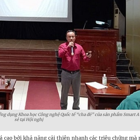
g dụng Khoa học Công nghệ Quốc tế “cha đẻ” của sản phẩm Smart A 
sẻ tại Hội nghị
iá cao bởi khả năng cải thiện nhanh các triệu chứng mà 