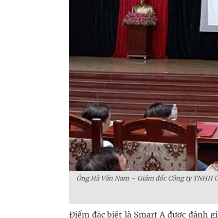
Ông Hà Văn Nam – Giám đốc Công ty TNHH Ứn
Điểm đặc biệt là Smart A được đánh g