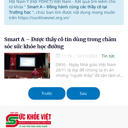
Hội Nam Y (Hội YDHCT) Việt Nam - Kết quả tìm kiếm cho
từ khóa "
Smart A – Đồng hành cùng các thầy cô tại
Trường học
", chúc bạn tìm được nội dung mong muốn
trên https://suckhoeviet.org.vn/
Smart A – Được thầy cô tin dùng trong chăm
sóc sức khỏe học đường
11:19
|
12/11/2024
Tin tức
(SKV) - Ngày Nhà giáo Việt Nam
20/11 là dịp để chúng ta tri ân
những “người thầy” đã tận tâm vì
sự nghiệp giáo dục. Không chỉ
truyền đạt kiến thức, các thầy cô
còn luôn tìm kiếm những phương
Trước
Sau
pháp chăm sóc sức khỏe hiệu quả
để duy trì sức khỏe tốt nhất, góp
phần đem lại môi trường giảng
dạy tích cực. Trong số đó, sản
phẩm Smart A đã trở thành lựa
chọn đáng tin cậy tại Trường THCS