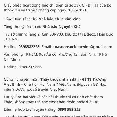
14-10, huyện Tiền Hải, Thái Bình,
Giấy phép hoạt động báo chí điện tử số 397/GP-BTTTT của Bộ
nhờ vào hiệu quả rõ rệt và những
thông tin và truyền thông cấp ngày 28/06/2021.
giá trị thực tiễn mà sản phẩm này
mang lại.
Tổng Biên Tập:
ThS Nhà báo Chúc Kim Vinh
Tổng thư ký tòa soạn:
Nhà báo Nguyễn Khải
Trụ sở chính: Tầng 2, Căn 03NV03, khu đô thị Lideco, Hoài Đức
, Hà Nội
Hotline:
0898582228
. Email:
toasoansuckhoeviet@gmail.com
Văn phòng TP.HCM: 909 Âu cơ, Phường Tân Sơn Nhì, TP Hồ
Chí Minh
Hotline:
0949.737.666
Cố vấn chuyên môn:
Thầy thuốc nhân dân - GS.TS Trương
Việt Bình
– Chủ tịch Hội Nam Y Việt Nam. (Nguyên GĐ Học
viện Y Dược học cổ truyền Việt Nam).
Lưu ý: Các bài viết về các bài thuốc chỉ có tính chất tham
khảo, không thay thế cho việc chẩn đoán hoặc điều trị.
Liên hệ hợp tác Truyền thông:
0898 582 228
Lưu ý: Tạp chí không tiếp nhận hỗ trợ bằng tiền mặt và không