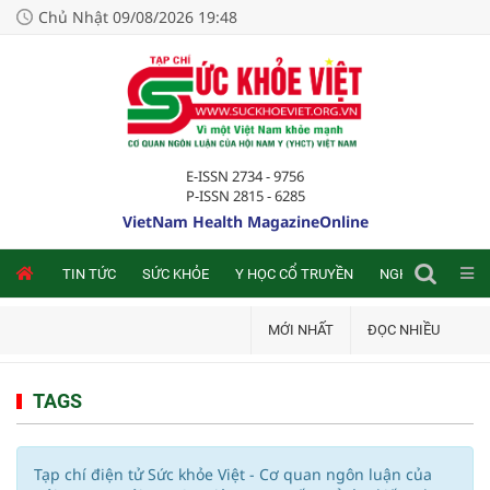
Chủ Nhật 09/08/2026 19:48
E-ISSN 2734 - 9756
P-ISSN 2815 - 6285
VietNam Health MagazineOnline
NLINE
TIN TỨC
SỨC KHỎE
Y HỌC CỔ TRUYỀN
NGHIÊN CỨU TRA
MỚI NHẤT
ĐỌC NHIỀU
TAGS
Tạp chí điện tử Sức khỏe Việt - Cơ quan ngôn luận của