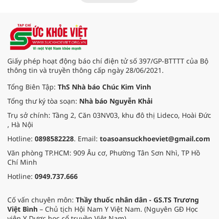
nhật chẩn đoán và điều trị bệnh lý
tiêu hóa - gan mật vừa diễn ra
ngày 1/8 tại Bệnh viện Đại học
quốc tế Hồng Bàng.
Giấy phép hoạt động báo chí điện tử số 397/GP-BTTTT của Bộ
thông tin và truyền thông cấp ngày 28/06/2021.
Tổng Biên Tập:
ThS Nhà báo Chúc Kim Vinh
Tổng thư ký tòa soạn:
Nhà báo Nguyễn Khải
Trụ sở chính: Tầng 2, Căn 03NV03, khu đô thị Lideco, Hoài Đức
, Hà Nội
Hotline:
0898582228
. Email:
toasoansuckhoeviet@gmail.com
Văn phòng TP.HCM: 909 Âu cơ, Phường Tân Sơn Nhì, TP Hồ
Chí Minh
Hotline:
0949.737.666
Cố vấn chuyên môn:
Thầy thuốc nhân dân - GS.TS Trương
Việt Bình
– Chủ tịch Hội Nam Y Việt Nam. (Nguyên GĐ Học
viện Y Dược học cổ truyền Việt Nam).