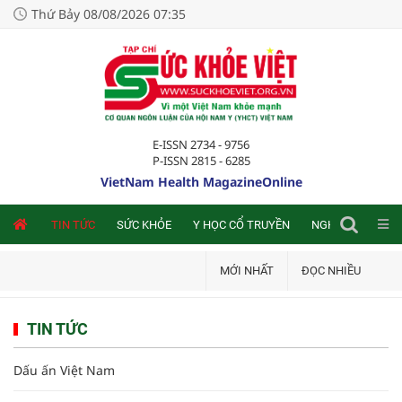
Thứ Bảy 08/08/2026 07:35
E-ISSN 2734 - 9756
P-ISSN 2815 - 6285
VietNam Health MagazineOnline
NLINE
TIN TỨC
SỨC KHỎE
Y HỌC CỔ TRUYỀN
NGHIÊN CỨU TRA
MỚI NHẤT
ĐỌC NHIỀU
TIN TỨC
Dấu ấn Việt Nam