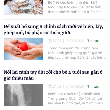
Bộ Y tế cho biết, tính đến 18/7,
tổng hợp báo cáo của 34/34 tỉnh,
thành phố về tình hình triển khai
khám sức khỏe định kỳ, khám sàng
lọc miễn phí cho người dân, ghi
nhận 32.286.360 người, chiếm gần
Đề xuất bổ sung 8 chính sách mới về hiến, lấy,
30% dân số cả nước đã được khám
ghép mô, bộ phận cơ thể người
sức khỏe định kỳ năm nay.
07:07
|
05/08/2026
Tin tức
Trong thời gian tới, Trung tâm
Điều phối ghép tạng quốc gia sẽ
tiếp tục phối hợp Bộ Y tế, các bệnh
viện và các cơ quan liên quan để
mở rộng mạng lưới điều phối, tăng
cường truyền thông, hoàn thiện
Nối lại cánh tay đứt rời cho bé 4 tuổi sau gần 6
quy trình chuyên môn và hệ thống
giờ thiếu máu
pháp luật để thúc đẩy lĩnh vực
hiến và ghép mô tạng.
21:09
|
04/08/2026
Tin tức
Bệnh nhi 4 tuổi nhập Bệnh viện
Trung ương Quân đội 108 với cánh
tay phải bị nhổ giật, đứt rời hoàn
toàn do tai nạn giao thông. Dù