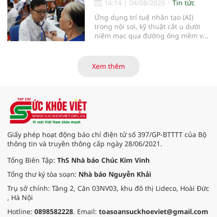
14:14
|
04/08/2026
Tin tức
Ứng dụng trí tuệ nhân tạo (AI)
trong nội soi, kỹ thuật cắt u dưới
niêm mạc qua đường ống mềm và
các tiến bộ mới hướng tới "chữa
khỏi chức năng" bệnh viêm gan B
là những nội dung trọng tâm được
Xem thêm
báo cáo tại Hội thảo khoa học cập
nhật chẩn đoán và điều trị bệnh lý
tiêu hóa - gan mật vừa diễn ra
ngày 1/8 tại Bệnh viện Đại học
quốc tế Hồng Bàng.
Giấy phép hoạt động báo chí điện tử số 397/GP-BTTTT của Bộ
thông tin và truyền thông cấp ngày 28/06/2021.
Tổng Biên Tập:
ThS Nhà báo Chúc Kim Vinh
Tổng thư ký tòa soạn:
Nhà báo Nguyễn Khải
Trụ sở chính: Tầng 2, Căn 03NV03, khu đô thị Lideco, Hoài Đức
, Hà Nội
Hotline:
0898582228
. Email:
toasoansuckhoeviet@gmail.com