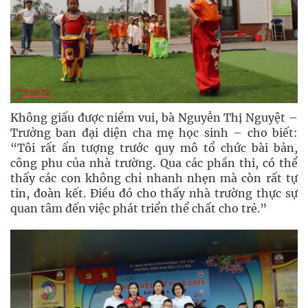
Không giấu được niềm vui, bà Nguyễn Thị Nguyệt –
Trưởng ban đại diện cha mẹ học sinh – cho biết:
“Tôi rất ấn tượng trước quy mô tổ chức bài bản,
công phu của nhà trường. Qua các phần thi, có thể
thấy các con không chỉ nhanh nhẹn mà còn rất tự
tin, đoàn kết. Điều đó cho thấy nhà trường thực sự
quan tâm đến việc phát triển thể chất cho trẻ.”