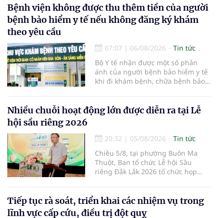
Bệnh viện không được thu thêm tiền của người
bệnh bảo hiểm y tế nếu không đăng ký khám
theo yêu cầu
07:07
|
06/08/2026
Tin tức
Bộ Y tế nhận được một số phản
ánh của người bệnh bảo hiểm y tế
khi đi khám bệnh, chữa bệnh bảo
hiểm y tế đúng trình tự, thủ tục
quy định, không đăng ký khám
bệnh, chữa bệnh theo yêu cầu
Nhiều chuỗi hoạt động lớn được diễn ra tại Lễ
nhưng vẫn phải nộp thêm các chi
hội sầu riêng 2026
phí khám bệnh, chữa bệnh ngoài
phần cùng chi trả.
20:32
|
05/08/2026
Tin tức
Chiều 5/8, tại phường Buôn Ma
Thuột, Ban tổ chức Lễ hội Sầu
riêng Đắk Lắk 2026 tổ chức họp
báo thông tin về các hoạt động của
Lễ hội Sầu riêng Đắk Lắk 2026.Lễ
hội Sầu riêng Đắk Lắk năm 2026 có
Tiếp tục rà soát, triển khai các nhiệm vụ trong
chủ đề “Sầu riêng Đắk Lắk – Kết nối
lĩnh vực cấp cứu, điều trị đột quỵ
vươn xa”, được tổ chức từ ngày