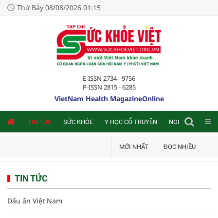
Thứ Bảy 08/08/2026 01:15
E-ISSN 2734 - 9756
P-ISSN 2815 - 6285
VietNam Health MagazineOnline
NLINE
TIN TỨC
SỨC KHỎE
Y HỌC CỔ TRUYỀN
NGHIÊN CỨU TRA
MỚI NHẤT
ĐỌC NHIỀU
TIN TỨC
Dấu ấn Việt Nam