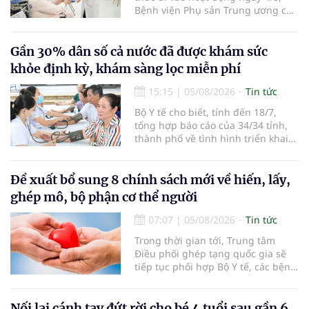
Bệnh viện Phụ sản Trung ương cơ
sở 2 đã tiếp đón hơn 500 lượt
người đến khám, điều trị và đón
em bé đầu tiên chào đời.
Gần 30% dân số cả nước đã được khám sức
khỏe định kỳ, khám sàng lọc miễn phí
15:15
|
05/08/2026
Tin tức
Bộ Y tế cho biết, tính đến 18/7,
tổng hợp báo cáo của 34/34 tỉnh,
thành phố về tình hình triển khai
khám sức khỏe định kỳ, khám sàng
lọc miễn phí cho người dân, ghi
nhận 32.286.360 người, chiếm gần
Đề xuất bổ sung 8 chính sách mới về hiến, lấy,
30% dân số cả nước đã được khám
ghép mô, bộ phận cơ thể người
sức khỏe định kỳ năm nay.
07:07
|
05/08/2026
Tin tức
Trong thời gian tới, Trung tâm
Điều phối ghép tạng quốc gia sẽ
tiếp tục phối hợp Bộ Y tế, các bệnh
viện và các cơ quan liên quan để
mở rộng mạng lưới điều phối, tăng
cường truyền thông, hoàn thiện
Nối lại cánh tay đứt rời cho bé 4 tuổi sau gần 6