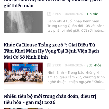
quy trình chuyên môn và hệ thống
giờ thiếu máu
pháp luật để thúc đẩy lĩnh vực
hiến và ghép mô tạng.
21:09
|
04/08/2026
Tin tức
Bệnh nhi 4 tuổi nhập Bệnh viện
Trung ương Quân đội 108 với cánh
tay phải bị nhổ giật, đứt rời hoàn
toàn do tai nạn giao thông. Dù
mạch máu, thần kinh bị tổn
thương nặng và thời gian thiếu
Khúc Ca Blouse Trắng 2026": Giai Điệu Từ
máu kéo dài, các bác sĩ đã tái lập
Tâm Khơi Mầm Hy Vọng Tại Bệnh Viện Bạch
tuần hoàn thành công sau ca vi
Mai Cơ Sở Ninh Bình
phẫu kéo dài 3 giờ.
21:00
|
04/08/2026
Sức khỏe
Ninh Bình – Trong bầu không khí
ấm áp, giàu cảm xúc, chương trình
nghệ thuật – thiện nguyện "Khúc
ca Blouse trắng" đã chính thức
khởi động hành trình năm 2026 với
điểm dừng chân đầu tiên tại Bệnh
Nhiều tiến bộ mới trong chẩn đoán, điều trị
viện Bạch Mai cơ sở Ninh Bình.
tiêu hóa - gan mật 2026