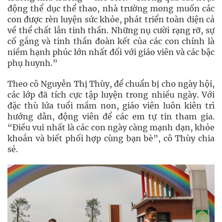
động thể dục thể thao, nhà trường mong muốn các
con được rèn luyện sức khỏe, phát triển toàn diện cả
về thể chất lẫn tinh thần. Những nụ cười rạng rỡ, sự
cố gắng và tinh thần đoàn kết của các con chính là
niềm hạnh phúc lớn nhất đối với giáo viên và các bậc
phụ huynh.”
Theo cô Nguyễn Thị Thùy, để chuẩn bị cho ngày hội,
các lớp đã tích cực tập luyện trong nhiều ngày. Với
đặc thù lứa tuổi mầm non, giáo viên luôn kiên trì
hướng dẫn, động viên để các em tự tin tham gia.
“Điều vui nhất là các con ngày càng mạnh dạn, khỏe
khoắn và biết phối hợp cùng bạn bè”, cô Thùy chia
sẻ.