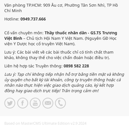
Văn phòng TP.HCM: 909 Âu cơ, Phường Tân Sơn Nhì, TP Hồ
Chí Minh
Hotline:
0949.737.666
Cố vấn chuyên môn:
Thầy thuốc nhân dân - GS.TS Trương
Việt Bình
– Chủ tịch Hội Nam Y Việt Nam. (Nguyên GĐ Học
viện Y Dược học cổ truyền Việt Nam).
Lưu ý: Các bài viết về các bài thuốc chỉ có tính chất tham
khảo, không thay thế cho việc chẩn đoán hoặc điều trị.
Liên hệ hợp tác Truyền thông:
0898 582 228
Lưu ý: Tạp chí không tiếp nhận hỗ trợ bằng tiền mặt và không
ủy quyền cho bất kỳ tài khoản, công ty truyền thông hoặc cá
nhân nào thực hiện việc giao dịch quảng cáo, ký kết hợp
đồng hay giao dịch trực tiếp! Trân trọng cảm ơn!
Based on MasterCMS Ultimate Edition v2.9 2024