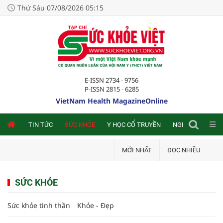
Thứ Sáu 07/08/2026 05:15
E-ISSN 2734 - 9756
P-ISSN 2815 - 6285
VietNam Health MagazineOnline
NLINE
TIN TỨC
SỨC KHỎE
Y HỌC CỔ TRUYỀN
NGHIÊN CỨU TRA
MỚI NHẤT
ĐỌC NHIỀU
SỨC KHỎE
Sức khỏe tinh thần
Khỏe - Đẹp