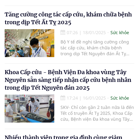
rất giàu chất béo, magie, kẽm, chất
xơ, vitamin K…
Tăng cường công tác cấp cứu, khám chữa bệnh
trong dịp Tết Ất Tỵ 2025
07:26
|
18/01/2025
Sức khỏe
Bộ Y tế đề nghị tăng cường công
tác cấp cứu, khám chữa bệnh
trong dịp Tết Nguyên đán Ất Tỵ
2025.
Khoa Cấp cứu - Bệnh Viện Đa khoa vùng Tây
Nguyên sẵn sàng tiếp nhận cấp cứu bệnh nhân
trong dịp Tết Nguyên đán 2025
17:24
|
16/01/2025
Sức khỏe
SKV- Chỉ còn gần 2 tuần nữa là đến
Tết cổ truyền Ất Tỵ 2025, Khoa Cấp
cứu, Bệnh viện Đa khoa vùng Tây
Nguyên đã chủ động triển khai kế
hoạch, phân công nhiệm vụ cụ thể
cho từng nhân sự, đồng thời rà
Nhiều thành viên trong gia đình cùng giảm