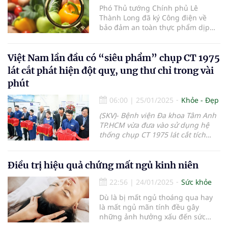
Phó Thủ tướng Chính phủ Lê
Thành Long đã ký Công điện về
bảo đảm an toàn thực phẩm dịp
Tết Nguyên đán và Lễ hội xuân
năm 2025.
Việt Nam lần đầu có “siêu phẩm” chụp CT 1975
lát cắt phát hiện đột quỵ, ung thư chỉ trong vài
phút
06:00
|
25/01/2025
Khỏe - Đẹp
(SKV)- Bệnh viện Đa khoa Tâm Anh
TP.HCM vừa đưa vào sử dụng hệ
thống chụp CT 1975 lát cắt tích
hợp trí tuệ nhân tạo đầu tiên tại
Việt Nam, giúp phát hiện sớm và
rất nhanh đột quỵ, ung thư và
Điều trị hiệu quả chứng mất ngủ kinh niên
nhiều bệnh lý nguy hiểm khác.
22:56
|
24/01/2025
Sức khỏe
Dù là bị mất ngủ thoáng qua hay
là mất ngủ mãn tính đều gây
những ảnh hưởng xấu đến sức
khỏe thể chất và tinh thần...