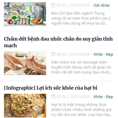
07:00
|
23/01/2025
Sức khỏe
Ban Chỉ đạo liên ngành Trung
ương về an toàn thực phẩm lưu ý
người tiêu dùng về mua và sử
dụng thực phẩm an toàn trong dịp
Tết Nguyên đán Ất Tỵ 2025.
Chấm dứt bệnh đau nhức chân do suy giãn tĩnh
mạch
08:56
|
22/01/2025
Khỏe - Đẹp
Việc chăm sóc và massage bấm
huyệt chân đúng cách sẽ giúp cải
thiện rất tốt tình trạng đau nhức
do suy giãn tĩnh mạch.
[Infographic] Lợi ích sức khỏe của hạt bí
07:00
|
20/01/2025
Khỏe - Đẹp
Hạt bí là một trong những thực
phẩm chứa nhiều dinh dưỡng giá
trị, tốt cho sức khỏe. Loại hạt này