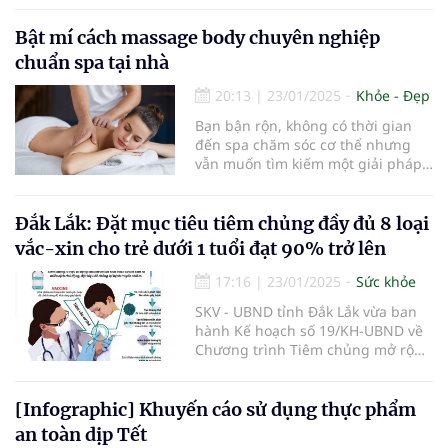
Bật mí cách massage body chuyên nghiệp
chuẩn spa tại nhà
20:13
|
23/01/2025
Khỏe - Đẹp
Bạn bận rộn, không có thời gian
đến spa chăm sóc cơ thể nhưng
vẫn muốn tìm kiếm một giải pháp
thư giãn hoàn hảo tại nhà? Đừng lo
lắng, bạn hoàn toàn có thể biến
ngôi nhà của mình thành một spa
Đắk Lắk: Đặt mục tiêu tiêm chủng đầy đủ 8 loại
thu nhỏ với cách massage body
vắc-xin cho trẻ dưới 1 tuổi đạt 90% trở lên
chuyên nghiệp được chia sẻ từ ch
17:16
|
23/01/2025
Sức khỏe
SKV - UBND tỉnh Đắk Lắk vừa ban
hành Kế hoạch số 19/KH-UBND về
Chương trình Tiêm chủng mở rộng
tỉnh Đắk Lắk, năm 2025.
[Infographic] Khuyến cáo sử dụng thực phẩm
an toàn dịp Tết