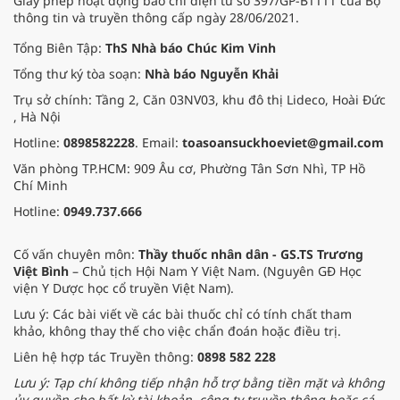
Giấy phép hoạt động báo chí điện tử số 397/GP-BTTTT của Bộ
thông tin và truyền thông cấp ngày 28/06/2021.
Tổng Biên Tập:
ThS Nhà báo Chúc Kim Vinh
Tổng thư ký tòa soạn:
Nhà báo Nguyễn Khải
Trụ sở chính: Tầng 2, Căn 03NV03, khu đô thị Lideco, Hoài Đức
, Hà Nội
Hotline:
0898582228
. Email:
toasoansuckhoeviet@gmail.com
Văn phòng TP.HCM: 909 Âu cơ, Phường Tân Sơn Nhì, TP Hồ
Chí Minh
Hotline:
0949.737.666
Cố vấn chuyên môn:
Thầy thuốc nhân dân - GS.TS Trương
Việt Bình
– Chủ tịch Hội Nam Y Việt Nam. (Nguyên GĐ Học
viện Y Dược học cổ truyền Việt Nam).
Lưu ý: Các bài viết về các bài thuốc chỉ có tính chất tham
khảo, không thay thế cho việc chẩn đoán hoặc điều trị.
Liên hệ hợp tác Truyền thông:
0898 582 228
Lưu ý: Tạp chí không tiếp nhận hỗ trợ bằng tiền mặt và không
ủy quyền cho bất kỳ tài khoản, công ty truyền thông hoặc cá