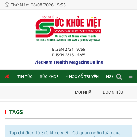
Thứ Năm 06/08/2026 15:55
E-ISSN 2734 - 9756
P-ISSN 2815 - 6285
VietNam Health MagazineOnline
NLINE
TIN TỨC
SỨC KHỎE
Y HỌC CỔ TRUYỀN
NGHIÊN CỨU TRA
MỚI NHẤT
ĐỌC NHIỀU
TAGS
Tạp chí điện tử Sức khỏe Việt - Cơ quan ngôn luận của