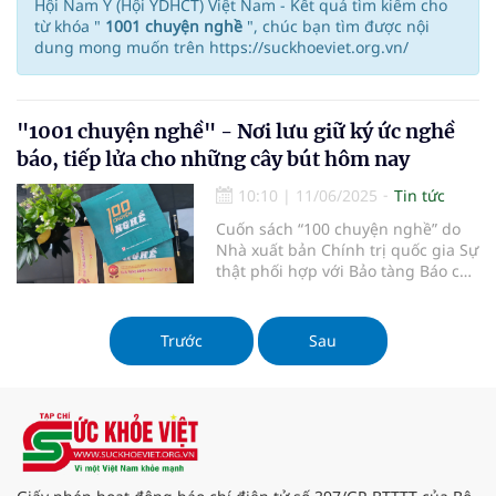
Hội Nam Y (Hội YDHCT) Việt Nam - Kết quả tìm kiếm cho
từ khóa "
1001 chuyện nghề
", chúc bạn tìm được nội
dung mong muốn trên https://suckhoeviet.org.vn/
"1001 chuyện nghề" - Nơi lưu giữ ký ức nghề
báo, tiếp lửa cho những cây bút hôm nay
10:10
|
11/06/2025
Tin tức
Cuốn sách “100 chuyện nghề” do
Nhà xuất bản Chính trị quốc gia Sự
thật phối hợp với Bảo tàng Báo chí
Việt Nam tổ chức biên soạn, xuất
bản mang đến những lát cắt chân
thực, xúc động về nghề báo.
Trước
Sau