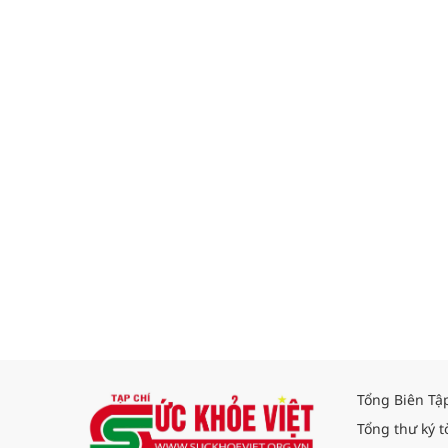
Tổng Biên Tậ
Tổng thư ký t