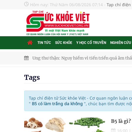
Hôm nay:
Thứ Năm 06/08/2026 07:14
-
Tạp chí điện
TIN TỨC
SỨC KHỎE
Y HỌC CỔ TRUYỀN
NGHIÊN CỨU
Ung thư thận: Nguy hiểm vì tiến triển quá âm th
Nhiều chuỗi hoạt động lớn được diễn ra tại Lễ hộ
Tags
Tiếp tục rà soát, triển khai các nhiệm vụ trong lĩ
Lâm Đồng: Quyết tâm đưa sân bay Liên Khương trở
Tạp chí điện tử Sức khỏe Việt - Cơ quan ngôn luận 
"
B5 có làm trắng da không
", chúc bạn tìm được nộ
Ngày hoạt động đầu tiên, Bệnh viện Phụ sản Trun
B5 là gì
Dự báo thời tiết ngày 06/8/2026: Bắc Bộ có mưa d
16:00