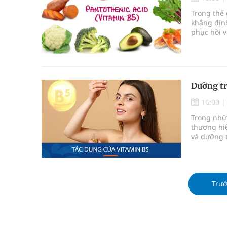
Nâng cao chất lượng đào tạo, đáp ứng yêu cầu phá
Trong thế 
khẳng định
Bộ Y tế yêu cầu ngừng ngay kinh doanh thực phẩm
phục hồi v
da, Vitami
BSR tăng 12,5% năng lực tồn chứa dầu thô tại 
Bệnh viện không được thu thêm tiền của người b
Dưỡng tr
cầu
16:00
Trong nhữn
thương hi
và dưỡng 
quảng bá 
có thật sự
marketing 
Trư