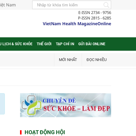
Việt Nam
E-ISSN 2734 - 9756
P-ISSN 2815 - 6285
VietNam Health MagazineOnline
U LỊCH & SỨC KHỎE
THẾ GIỚI
TẠP CHÍ IN
GỬI BÀI ONLINE
MỚI NHẤT
ĐỌC NHIỀU
HOẠT ĐỘNG HỘI