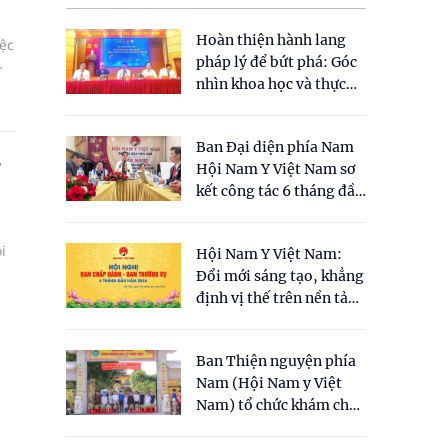
ã
Hoàn thiện hành lang
iệc
pháp lý để bứt phá: Góc
.
nhìn khoa học và thực
tiễn tại Tọa đàm " Đề
xuất một số nội dung
Ban Đại diện phía Nam
cho Luật Y dược cổ
?
Hội Nam Y Việt Nam sơ
truyền Việt Nam"
kết công tác 6 tháng đầu
năm 2026
i
Hội Nam Y Việt Nam:
Đổi mới sáng tạo, khẳng
5
định vị thế trên nền tảng
y học cổ truyền và khoa
học hiện đại
Ban Thiện nguyện phía
Nam (Hội Nam y Việt
Nam) tổ chức khám chữa
bệnh y học cổ truyền và