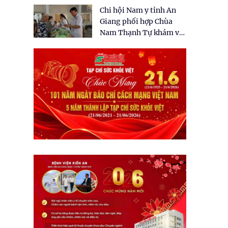
tặng quà cho 150 người
Chi hội Nam y tỉnh An
dân tại xã Tân Tập
Giang phối hợp Chùa
Nam Thạnh Tự khám và
cấp thuốc miễn phí cho
nhân dân