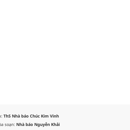
p:
ThS Nhà báo Chúc Kim Vinh
òa soạn:
Nhà báo Nguyễn Khải