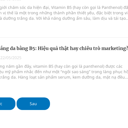
t triển nguồn nhân lực thời kỳ mới
giới chăm sóc da hiện đại, Vitamin B5 (hay còn gọi là Panthenol) đ
 vị thế là một trong những thành phần thiết yếu, đặc biệt trong v
 Slimaura Care x3 trên 2 sàn thương mại điện tử
à dưỡng trắng da. Với khả năng dưỡng ẩm sâu, làm dịu và tái tạo
n B5 được mệnh danh là “vitamin vàng” trong lĩnh vực chăm sóc da
NMLD Dung Quất
ệnh bảo hiểm y tế nếu không đăng ký khám theo yêu
ắng da bằng B5: Hiệu quả thật hay chiêu trò marketing
|
22/05/2025
g năm gần đây, vitamin B5 (hay còn gọi là panthenol) được các
ệu mỹ phẩm nhắc đến như một “ngôi sao sáng” trong làng phục hồ
trắng da. Hàng loạt sản phẩm serum, kem dưỡng da, mặt nạ đều
công dụng dưỡng trắng nhờ có chứa B5. Tuy nhiên, liệu vitamin B
 làm trắng da như lời quảng cáo? Hay đây chỉ là một chiêu trò
đánh vào tâm lý yêu thích làn da trắng của người tiêu dùng?
ớc
Sau