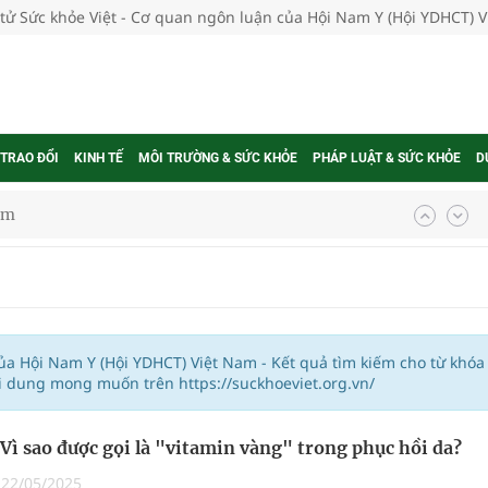
 tử Sức khỏe Việt - Cơ quan ngôn luận của Hội Nam Y (Hội YDHCT) 
 TRAO ĐỔI
KINH TẾ
MÔI TRƯỜNG & SỨC KHỎE
PHÁP LUẬT & SỨC KHỎE
D
ầm
i sầu riêng 2026
nh vực cấp cứu, điều trị đột quỵ
 lại khai thác vào ngày 19/8
của Hội Nam Y (Hội YDHCT) Việt Nam - Kết quả tìm kiếm cho từ khóa
i dung mong muốn trên https://suckhoeviet.org.vn/
g ương cơ sở 2 đón hơn 500 lượt khám
? Vì sao được gọi là "vitamin vàng" trong phục hồi da?
ông rải rác.
|
22/05/2025