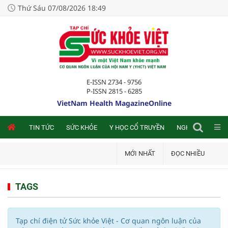
Thứ Sáu 07/08/2026 18:49
E-ISSN 2734 - 9756
P-ISSN 2815 - 6285
VietNam Health MagazineOnline
NLINE
TIN TỨC
SỨC KHỎE
Y HỌC CỔ TRUYỀN
NGHIÊN CỨU TRA
MỚI NHẤT
ĐỌC NHIỀU
TAGS
Tạp chí điện tử Sức khỏe Việt - Cơ quan ngôn luận của