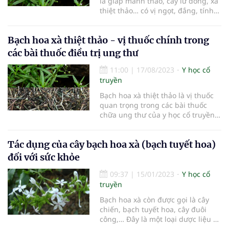
là giáp mãnh thảo, cây lữ đồng, xà
thiệt thảo… có vị ngọt, đắng, tính
hàn, quy vào kinh vị, đại trường,
tiểu trường. Cây bạch hoa xà thiệt
Bạch hoa xà thiệt thảo - vị thuốc chính trong
thảo là dược liệu được dùng trong
các bài thuốc Y học cổ truyền với
các bài thuốc điều trị ung thư
nhiều công dụng như thanh nhiệt,
giải độc, lợi thấp và tán ứ.
11:00
|
17/08/2023
Y học cổ
truyền
Bạch hoa xà thiệt thảo là vị thuốc
quan trọng trong các bài thuốc
chữa ung thư của y học cổ truyền
Trung Quốc, là một thành phần
chính trong các bài thuốc điều trị
Tác dụng của cây bạch hoa xà (bạch tuyết hoa)
ung thư trực tràng, ức chế một số
dòng tế bào ung thư.
đối với sức khỏe
09:37
|
15/01/2023
Y học cổ
truyền
Bạch hoa xà còn được gọi là cây
chiến, bạch tuyết hoa, cây đuôi
công,… Đây là một loại dược liệu có
tác dụng điều trị viêm loét, ghẻ lở