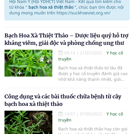
Hội Nam Y (Hội YDHCT) Việt Nam - Kết quả tìm kiếm cho
từ khóa "
bạch hoa xà thiệt thảo
", chúc bạn tìm được nội
dung mong muốn trên https://suckhoeviet.org.vn/
Bạch Hoa Xà Thiệt Thảo – Dược liệu quý hỗ trợ
kháng viêm, giải độc và phòng chống ung thư
09:14
|
21/07/2025
Y học cổ
truyền
Bạch hoa xà thiệt thảo từ lâu đã
được y học cổ truyền đánh giá cao
nhờ khả năng thanh nhiệt, giải
độc, tiêu viêm và hỗ trợ điều trị
nhiều bệnh lý...
Công dụng và các bài thuốc chữa bệnh từ cây
bạch hoa xà thiệt thảo
14:57
|
07/05/2025
Y học cổ
truyền
Bạch hoa xà thiệt thảo hay còn gọi