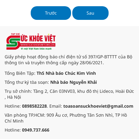
ngoài da. Bên cạnh đó, bạch hoa
xà còn được dân gian chế biến
Trước
Sau
thành một số bài thuốc điều trị
đau nhức, bệnh dạ dày ...
Giấy phép hoạt động báo chí điện tử số 397/GP-BTTTT của Bộ
thông tin và truyền thông cấp ngày 28/06/2021.
Tổng Biên Tập:
ThS Nhà báo Chúc Kim Vinh
Tổng thư ký tòa soạn:
Nhà báo Nguyễn Khải
Trụ sở chính: Tầng 2, Căn 03NV03, khu đô thị Lideco, Hoài Đức
, Hà Nội
Hotline:
0898582228
. Email:
toasoansuckhoeviet@gmail.com
Văn phòng TP.HCM: 909 Âu cơ, Phường Tân Sơn Nhì, TP Hồ
Chí Minh
Hotline:
0949.737.666