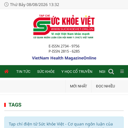
Thứ Bảy 08/08/2026 13:32
E-ISSN 2734 - 9756
P-ISSN 2815 - 6285
VietNam Health MagazineOnline
NLINE
TIN TỨC
SỨC KHỎE
Y HỌC CỔ TRUYỀN
NGHIÊN CỨU TRA
MỚI NHẤT
ĐỌC NHIỀU
TAGS
Tạp chí điện tử Sức khỏe Việt - Cơ quan ngôn luận của