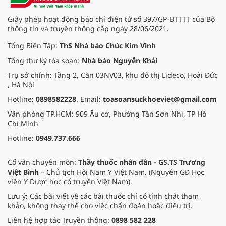
Giấy phép hoạt động báo chí điện tử số 397/GP-BTTTT của Bộ
thông tin và truyền thông cấp ngày 28/06/2021.
Tổng Biên Tập:
ThS Nhà báo Chúc Kim Vinh
Tổng thư ký tòa soạn:
Nhà báo Nguyễn Khải
Trụ sở chính: Tầng 2, Căn 03NV03, khu đô thị Lideco, Hoài Đức
, Hà Nội
Hotline:
0898582228
. Email:
toasoansuckhoeviet@gmail.com
Văn phòng TP.HCM: 909 Âu cơ, Phường Tân Sơn Nhì, TP Hồ
Chí Minh
Hotline:
0949.737.666
Cố vấn chuyên môn:
Thầy thuốc nhân dân - GS.TS Trương
Việt Bình
– Chủ tịch Hội Nam Y Việt Nam. (Nguyên GĐ Học
viện Y Dược học cổ truyền Việt Nam).
Lưu ý: Các bài viết về các bài thuốc chỉ có tính chất tham
khảo, không thay thế cho việc chẩn đoán hoặc điều trị.
Liên hệ hợp tác Truyền thông:
0898 582 228