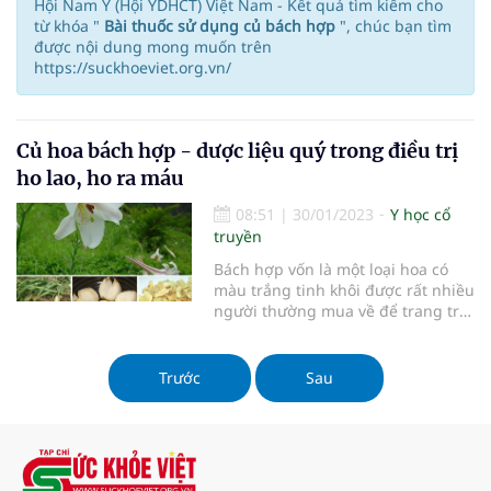
Hội Nam Y (Hội YDHCT) Việt Nam - Kết quả tìm kiếm cho
từ khóa "
Bài thuốc sử dụng củ bách hợp
", chúc bạn tìm
được nội dung mong muốn trên
https://suckhoeviet.org.vn/
Củ hoa bách hợp - dược liệu quý trong điều trị
ho lao, ho ra máu
08:51
|
30/01/2023
Y học cổ
truyền
Bách hợp vốn là một loại hoa có
màu trắng tinh khôi được rất nhiều
người thường mua về để trang trí
trong nhà, trồng làm cây cảnh. Thế
nhưng ít ai biết rằng củ bách hợp
còn được dùng làm thuốc và là một
Trước
Sau
loại dược liệu quý hiếm trong
nhiều bài thuốc Y học