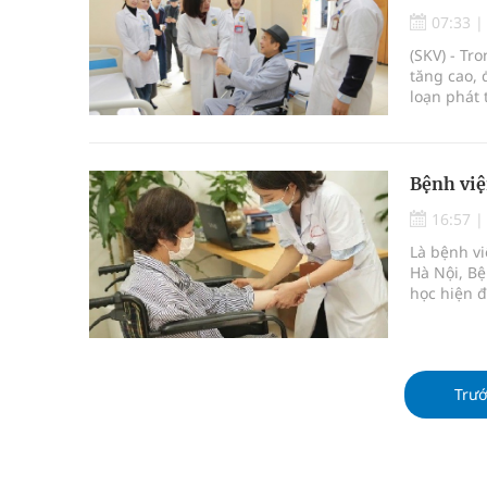
Chấn chỉnh hoạt động kinh doanh dược liệu
07:33
(SKV) - Tr
Súp lơ xanh mang đến hy vọng mới trong phòng 
tăng cao, 
loạn phát
Tác Dụng Chống Kết Tập Tiểu Cầu Và Chống Đông
Phục hồi 
bệnh linh 
Quan Bằng Chứng Dược Lý Và Cơ Chế Phân Tử
Bệnh việ
Cách âm nhạc trị liệu được “đo ni đóng giày”
16:57
Là bệnh v
Hà Nội, Bệ
học hiện đ
riêng.
Trư