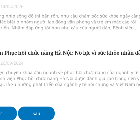
|
14/04/2026
ong nhịp sống đô thị bận rộn, nhu cầu chăm sóc sức khỏe ngày càn
ngừa ung thư
đặc biệt ở nhóm người lao động văn phòng và trẻ em mắc các rối
 triển. Nhằm đáp ứng tốt hơn nhu cầu của người dân, Bệnh viện
 Máu Của Các Loài Nhân Sâm (Panax Spp.): Tổng
chức năng Hà Nội đang từng bước hoàn thiện mô hình khám chữa
hoạt, chuyên sâu, lấy người bệnh làm trung tâm.
n Phục hồi chức năng Hà Nội: Nỗ lực vì sức khỏe nhân d
|
26/09/2024
iện chuyên khoa đầu ngành về phục hồi chức năng của ngành y tế
nh viện Phục hồi chức năng Hà Nội được đánh giá cao trong nền y
ại, là xu hướng phát triển của ngành y tế nói chung và Việt Nam n
ớc
Sau