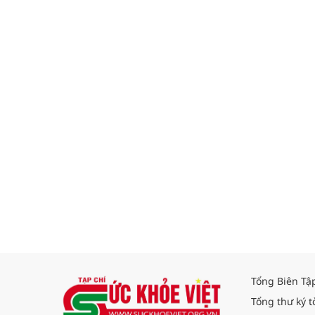
Tổng Biên Tậ
Tổng thư ký t