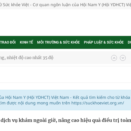
tử Sức khỏe Việt - Cơ quan ngôn luận của Hội Nam Y (Hội YDHCT) V
 TRAO ĐỔI
KINH TẾ
MÔI TRƯỜNG & SỨC KHỎE
PHÁP LUẬT & SỨC KHỎE
D
g, nhiệt độ cao nhất 35 độ
kỳ, khám sàng lọc cho người dân
ông cực hiệu quả
 chuyên gia
của Hội Nam Y (Hội YDHCT) Việt Nam - Kết quả tìm kiếm cho từ khóa
 tìm được nội dung mong muốn trên https://suckhoeviet.org.vn/
dịch vụ khám ngoài giờ, nâng cao hiệu quả điều trị toà
nghiệm thực tế