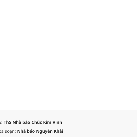
p:
ThS Nhà báo Chúc Kim Vinh
òa soạn:
Nhà báo Nguyễn Khải