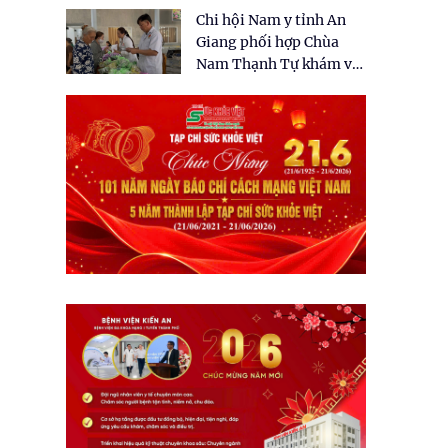
tặng quà cho 150 người
Chi hội Nam y tỉnh An
dân tại xã Tân Tập
Giang phối hợp Chùa
Nam Thạnh Tự khám và
cấp thuốc miễn phí cho
nhân dân