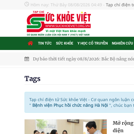
Hôm nay:
Thứ Bảy 08/08/2026 04:49
-
Tạp chí điện 
TIN TỨC
SỨC KHỎE
Y HỌC CỔ TRUYỀN
NGHIÊN CỨU
Dự báo thời tiết ngày 08/8/2026: Bắc Bộ nắng nón
Đắk Lắk: Đẩy nhanh tiến độ khám sức khỏe định 
Tags
Tổng hợp những cách trị thâm body nách, bẹn, m
Tỷ lệ tật khúc xạ ở trẻ gia tăng: Khuyến nghị của
Tạp chí điện tử Sức khỏe Việt - Cơ quan ngôn luận 
"
Bệnh viện Phục hồi chức năng Hà Nội
", chúc bạn
Nhiều lợi thế để nâng chất lượng y tế
Mở rộng 
Vương Thành Công: Khi việc học bắt đầu từ trải 
diện