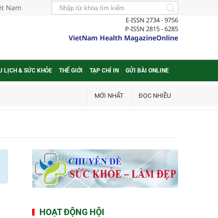
iệt Nam
E-ISSN 2734 - 9756
P-ISSN 2815 - 6285
VietNam Health MagazineOnline
U LỊCH & SỨC KHỎE
THẾ GIỚI
TẠP CHÍ IN
GỬI BÀI ONLINE
MỚI NHẤT
ĐỌC NHIỀU
n
HOẠT ĐỘNG HỘI