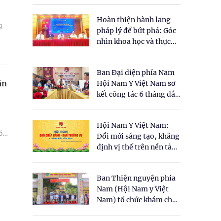
Hoàn thiện hành lang
g
pháp lý để bứt phá: Góc
nhìn khoa học và thực
tiễn tại Tọa đàm " Đề
xuất một số nội dung
Ban Đại diện phía Nam
cho Luật Y dược cổ
ân
Hội Nam Y Việt Nam sơ
truyền Việt Nam"
kết công tác 6 tháng đầu
năm 2026
Hội Nam Y Việt Nam:
ói
Đổi mới sáng tạo, khẳng
định vị thế trên nền tảng
y học cổ truyền và khoa
học hiện đại
Ban Thiện nguyện phía
Nam (Hội Nam y Việt
Nam) tổ chức khám chữa
bệnh y học cổ truyền và