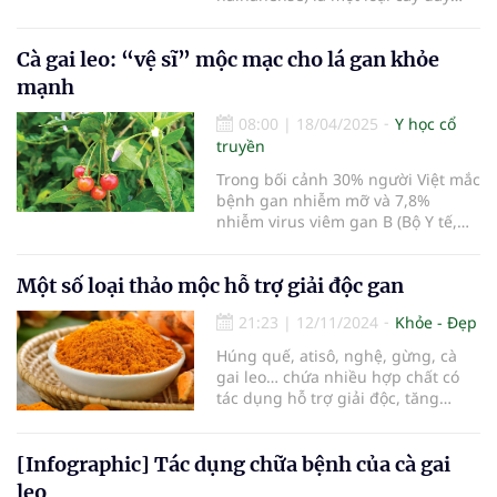
leo, thường mọc hoang ở nhiều
vùng đồi núi, trung du và ven các
Cà gai leo: “vệ sĩ” mộc mạc cho lá gan khỏe
khu vườn tại Việt Nam. Cây thuộc
họ cà (Solanaceae), thân leo, dài,
mạnh
có gai, lá hình bầu dục, mặt dưới
08:00
|
18/04/2025
Y học cổ
truyền
Trong bối cảnh 30% người Việt mắc
bệnh gan nhiễm mỡ và 7,8%
nhiễm virus viêm gan B (Bộ Y tế,
2025), cà gai leo (Solanum
procumbens) – loài cây dại ven
Một số loại thảo mộc hỗ trợ giải độc gan
đường – đang trở thành tâm điểm
nghiên cứu y học nhờ khả năng
21:23
|
12/11/2024
Khỏe - Đẹp
giải độc gan thần kỳ và ức chế
virus viêm gan. Nghiên cứu từ Viện
Húng quế, atisô, nghệ, gừng, cà
Dược liệu Trung ương (2024) khẳng
gai leo… chứa nhiều hợp chất có
định: Chiết xuất cà gai leo làm
tác dụng hỗ trợ giải độc, tăng
giảm 67% men gan ALT sau 8 tuần,
cường sức khỏe gan.
hiệu quả tương đương silymarin –
hoạt chất vàng trong điều trị gan.
[Infographic] Tác dụng chữa bệnh của cà gai
Cùng khám phá bí mật “thần dược”
leo
dân gian này qua bài viết sau.