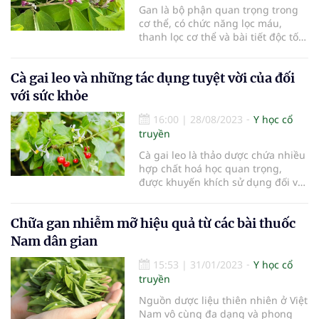
Gan là bộ phận quan trọng trong
cơ thể, có chức năng lọc máu,
thanh lọc cơ thể và bài tiết độc tố.
Tuy nhiên, vì nhiều lý do khác
nhau, lá gan của chúng ta dễ bị
Cà gai leo và những tác dụng tuyệt vời của đối
tổn thương và suy giảm chức
năng.
với sức khỏe
16:00
|
28/08/2023
Y học cổ
truyền
Cà gai leo là thảo dược chứa nhiều
hợp chất hoá học quan trọng,
được khuyến khích sử dụng đối với
người mắc bệnh gan, phong thấp,
hen suyễn…
Chữa gan nhiễm mỡ hiệu quả từ các bài thuốc
Nam dân gian
15:53
|
31/01/2023
Y học cổ
truyền
Nguồn dược liệu thiên nhiên ở Việt
Nam vô cùng đa dạng và phong