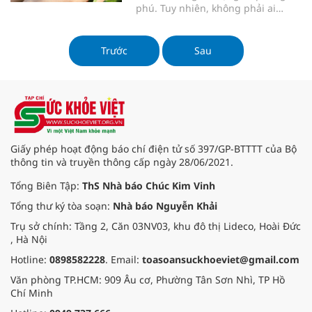
phú. Tuy nhiên, không phải ai
cũng biết đến và biết được hết
công dụng của các cây thuốc Nam
có sẵn trong vườn nhà. Đối với
Trước
Sau
những người bị bệnh gan nhiễm
mỡ, các loại cây như cây nha đam,
cây chó đẻ, cà gai leo…là những
bài thuốc hữu hiệu mà dân gian
thường sử dụng. Các bài thuốc trị
gan nhiễm mỡ từ thiên nhiên sẽ có
công hiệu “kép” vừa trị bệnh lại
Giấy phép hoạt động báo chí điện tử số 397/GP-BTTTT của Bộ
còn giúp mát gan, tăng cường sức
thông tin và truyền thông cấp ngày 28/06/2021.
khỏe.
Tổng Biên Tập:
ThS Nhà báo Chúc Kim Vinh
Tổng thư ký tòa soạn:
Nhà báo Nguyễn Khải
Trụ sở chính: Tầng 2, Căn 03NV03, khu đô thị Lideco, Hoài Đức
, Hà Nội
Hotline:
0898582228
. Email:
toasoansuckhoeviet@gmail.com
Văn phòng TP.HCM: 909 Âu cơ, Phường Tân Sơn Nhì, TP Hồ
Chí Minh