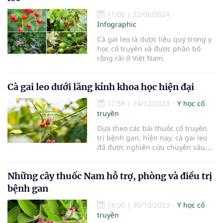
11:00
|
22/06/2024
Infographic
Cà gai leo là dược liệu quý trong y
học cổ truyền và được phân bố
rộng rãi ở Việt Nam.
Cà gai leo dưới lăng kính khoa học hiện đại
17:58
|
24/12/2023
Y học cổ
truyền
Dựa theo các bài thuốc cổ truyền
trị bệnh gan, hiện nay, cà gai leo
đã được nghiên cứu chuyên sâu,
bài bản với hàng trăm công trình
khoa học để đáp ứng nhu cầu trị
Những cây thuốc Nam hỗ trợ, phòng và điều trị
bệnh gan ngày càng tăng cao
trong cộng đồng.
bệnh gan
18:00
|
30/10/2023
Y học cổ
truyền