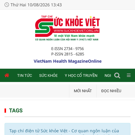
Thứ Hai 10/08/2026 13:43
E-ISSN 2734 - 9756
P-ISSN 2815 - 6285
VietNam Health MagazineOnline
NLINE
TIN TỨC
SỨC KHỎE
Y HỌC CỔ TRUYỀN
NGHIÊN CỨU TRA
MỚI NHẤT
ĐỌC NHIỀU
TAGS
Tạp chí điện tử Sức khỏe Việt - Cơ quan ngôn luận của