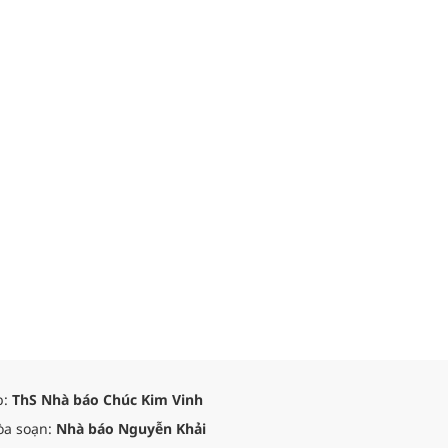
p:
ThS Nhà báo Chúc Kim Vinh
òa soạn:
Nhà báo Nguyễn Khải