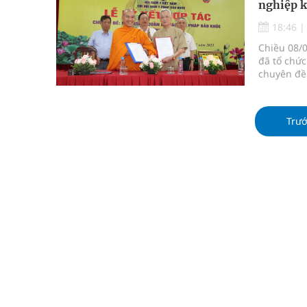
nghiệp k
Không chỉ cắt tóc, Đông Tây Barbershop dành ng
18:46
Bệnh viện không được thu thêm tiền của người b
Chiều 08/
đã tổ chức
cầu
chuyên đề
Công viên 
Ung thư thận: Nguy hiểm vì tiến triển quá âm th
Trư
Nhiều chuỗi hoạt động lớn được diễn ra tại Lễ hộ
Tiếp tục rà soát, triển khai các nhiệm vụ trong lĩ
Súp lơ xanh mang đến hy vọng mới trong phòng 