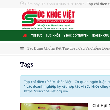
Hôm nay:
Thứ Sáu 07/08/2026 05:07
-
Tạp chí điện 
TIN TỨC
SỨC KHỎE
Y HỌC CỔ TRUYỀN
NGHIÊN CỨU
Tác Dụng Chống Kết Tập Tiểu Cầu Và Chống Đông
Quan Bằng Chứng Dược Lý Và Cơ Chế Phân Tử
Tags
Xây dựng bản đồ mạng lưới cấp cứu ngoại viện t
"Nền kinh tế bạc" có thể trở thành động lực tăn
Tạp chí điện tử Sức khỏe Việt - Cơ quan ngôn luận 
"
các doanh nghiệp ký kết hợp tác vì sức khỏe cộn
https://suckhoeviet.org.vn/
Quảng Trị: Phát huy vai trò của chính quyền địa 
bảo vệ sức khỏe Nhân dân
Chi Hội 