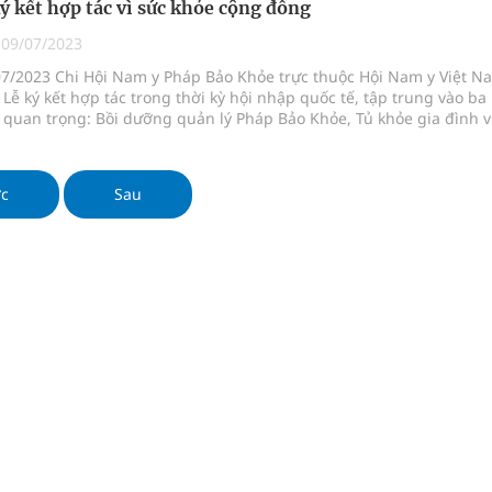
ý kết hợp tác vì sức khỏe cộng đồng
uồn lực cho môi trường và cộng đồng
|
09/07/2023
ệnh bảo hiểm y tế nếu không đăng ký khám theo yêu
07/2023 Chi Hội Nam y Pháp Bảo Khỏe trực thuộc Hội Nam y Việt N
 Lễ ký kết hợp tác trong thời kỳ hội nhập quốc tế, tập trung vào ba
 quan trọng: Bồi dưỡng quản lý Pháp Bảo Khỏe, Tủ khỏe gia đình v
tịnh xá Pháp Bảo Khỏe.
ầm
ớc
Sau
i sầu riêng 2026
nh vực cấp cứu, điều trị đột quỵ
ngừa ung thư