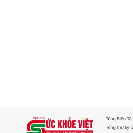
Tổng Biên Tậ
Tổng thư ký t