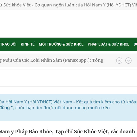
tử Sức khỏe Việt - Cơ quan ngôn luận của Hội Nam Y (Hội YDHCT) V
 TRAO ĐỔI
KINH TẾ
MÔI TRƯỜNG & SỨC KHỎE
PHÁP LUẬT & SỨC KHỎE
D
 Máu Của Các Loài Nhân Sâm (Panax Spp.): Tổng
oàn quốc
g trưởng mới của Việt Nam
của Hội Nam Y (Hội YDHCT) Việt Nam - Kết quả tìm kiếm cho từ khóa
g đồng
", chúc bạn tìm được nội dung mong muốn trên
phương hai cấp trong quản lý hoạt động nha khoa,
Nam y Pháp Bảo Khỏe, Tạp chí Sức Khỏe Việt, các doanh