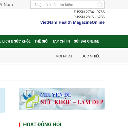
iệt Nam
E-ISSN 2734 - 9756
P-ISSN 2815 - 6285
VietNam Health MagazineOnline
U LỊCH & SỨC KHỎE
THẾ GIỚI
TẠP CHÍ IN
GỬI BÀI ONLINE
MỚI NHẤT
ĐỌC NHIỀU
HOẠT ĐỘNG HỘI