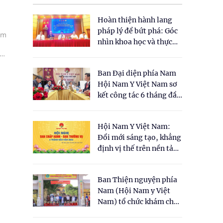
Hoàn thiện hành lang
pháp lý để bứt phá: Góc
am
nhìn khoa học và thực
tiễn tại Tọa đàm " Đề
à
xuất một số nội dung
Ban Đại diện phía Nam
cho Luật Y dược cổ
Hội Nam Y Việt Nam sơ
truyền Việt Nam"
kết công tác 6 tháng đầu
năm 2026
Hội Nam Y Việt Nam:
Đổi mới sáng tạo, khẳng
định vị thế trên nền tảng
y học cổ truyền và khoa
học hiện đại
Ban Thiện nguyện phía
Nam (Hội Nam y Việt
Nam) tổ chức khám chữa
bệnh y học cổ truyền và