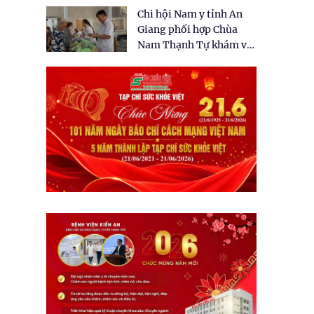
tặng quà cho 150 người
Chi hội Nam y tỉnh An
dân tại xã Tân Tập
Giang phối hợp Chùa
Nam Thạnh Tự khám và
cấp thuốc miễn phí cho
nhân dân