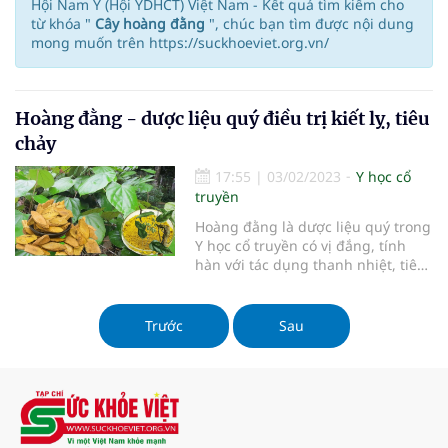
Hội Nam Y (Hội YDHCT) Việt Nam - Kết quả tìm kiếm cho
từ khóa "
Cây hoàng đằng
", chúc bạn tìm được nội dung
mong muốn trên https://suckhoeviet.org.vn/
Hoàng đằng - dược liệu quý điều trị kiết lỵ, tiêu
chảy
17:55
|
03/02/2023
Y học cổ
truyền
Hoàng đằng là dược liệu quý trong
Y học cổ truyền có vị đắng, tính
hàn với tác dụng thanh nhiệt, tiêu
viêm, sát trùng. Từ lâu, dược liệu
hoàng đằng đã được dùng phổ
biến trong các bài thuốc chữa tiêu
Trước
Sau
chảy, kiết lỵ, viêm ruột và một số
tình trạng viêm nhiễ