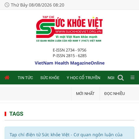
Thứ Bảy 08/08/2026 08:20
E-ISSN 2734 - 9756
P-ISSN 2815 - 6285
VietNam Health MagazineOnline
NLINE
TIN TỨC
SỨC KHỎE
Y HỌC CỔ TRUYỀN
NGHIÊN CỨU TRA
MỚI NHẤT
ĐỌC NHIỀU
TAGS
Tạp chí điện tử Sức khỏe Việt - Cơ quan ngôn luận của