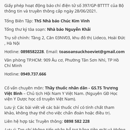
Giấy phép hoạt động báo chí điện tử số 397/GP-BTTTT của Bộ
thông tin và truyền thông cấp ngày 28/06/2021.
Tổng Biên Tập:
ThS Nhà báo Chúc Kim Vinh
Tổng thư ký tòa soạn:
Nhà báo Nguyễn Khải
Trụ sở chính: Tầng 2, Căn 03NV03, khu đô thị Lideco, Hoài Đức
, Hà Nội
Hotline:
0898582228
. Email:
toasoansuckhoeviet@gmail.com
Văn phòng TP.HCM: 909 Âu cơ, Phường Tân Sơn Nhì, TP Hồ
Chí Minh
Hotline:
0949.737.666
Cố vấn chuyên môn:
Thầy thuốc nhân dân - GS.TS Trương
Việt Bình
– Chủ tịch Hội Nam Y Việt Nam. (Nguyên GĐ Học
viện Y Dược học cổ truyền Việt Nam).
Lưu ý: Các bài viết về các bài thuốc chỉ có tính chất tham
khảo, không thay thế cho việc chẩn đoán hoặc điều trị.
Liên hệ hợp tác Truyền thông:
0898 582 228
Lưu ý: Tạp chí không tiếp nhận hỗ trợ bằng tiền mặt và không