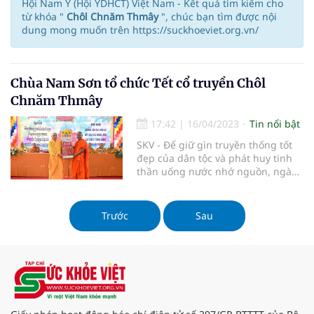
Hội Nam Y (Hội YDHCT) Việt Nam - Kết quả tìm kiếm cho
từ khóa "
Chôl Chnăm Thmây
", chúc bạn tìm được nội
dung mong muốn trên https://suckhoeviet.org.vn/
Chùa Nam Sơn tổ chức Tết cổ truyền Chôl
Chnăm Thmây
17:42
|
16/04/2023
Tin nổi bật
SKV - Để giữ gìn truyền thống tốt
đẹp của dân tộc và phát huy tinh
thần uống nước nhớ nguồn, ngày
15/4/2023, Chùa Nam Sơn (phường
6, Tp Vũng Tàu) đã tổ chức ngày Tết
cổ truyền Chôl Chnăm Thmây cho
Trước
Sau
đồng bào dân tộc Khmer trên địa
bàn TP Vũng Tàu.