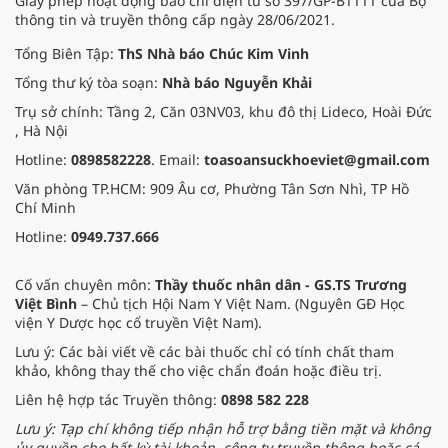
Giấy phép hoạt động báo chí điện tử số 397/GP-BTTTT của Bộ
thông tin và truyền thông cấp ngày 28/06/2021.
Tổng Biên Tập:
ThS Nhà báo Chúc Kim Vinh
Tổng thư ký tòa soạn:
Nhà báo Nguyễn Khải
Trụ sở chính: Tầng 2, Căn 03NV03, khu đô thị Lideco, Hoài Đức
, Hà Nội
Hotline:
0898582228
. Email:
toasoansuckhoeviet@gmail.com
Văn phòng TP.HCM: 909 Âu cơ, Phường Tân Sơn Nhì, TP Hồ
Chí Minh
Hotline:
0949.737.666
Cố vấn chuyên môn:
Thầy thuốc nhân dân - GS.TS Trương
Việt Bình
– Chủ tịch Hội Nam Y Việt Nam. (Nguyên GĐ Học
viện Y Dược học cổ truyền Việt Nam).
Lưu ý: Các bài viết về các bài thuốc chỉ có tính chất tham
khảo, không thay thế cho việc chẩn đoán hoặc điều trị.
Liên hệ hợp tác Truyền thông:
0898 582 228
Lưu ý: Tạp chí không tiếp nhận hỗ trợ bằng tiền mặt và không
ủy quyền cho bất kỳ tài khoản, công ty truyền thông hoặc cá