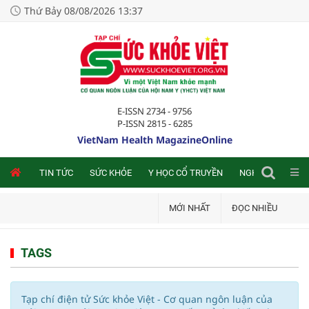
Thứ Bảy 08/08/2026 13:37
E-ISSN 2734 - 9756
P-ISSN 2815 - 6285
VietNam Health MagazineOnline
NLINE
TIN TỨC
SỨC KHỎE
Y HỌC CỔ TRUYỀN
NGHIÊN CỨU TRA
MỚI NHẤT
ĐỌC NHIỀU
TAGS
Tạp chí điện tử Sức khỏe Việt - Cơ quan ngôn luận của