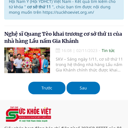
Hội Nam Y (Hội YDHCT) Việt Nam - Kết quả tìm kiếm cho
từ khóa "
cơ sở thứ 11
", chúc bạn tìm được nội dung
mong muốn trên https://suckhoeviet.org.vn/
Nghệ sĩ Quang Tèo khai trương cơ sở thứ 11 của
nhà hàng Lẩu nấm Gia Khánh
16:08
|
02/11/2023
Tin tức
SKV – Sáng ngày 1/11, cơ sở thứ 11
trong hệ thống nhà hàng Lẩu nấm
Gia Khánh chính thức được khai
trương tại khu vực Mỹ Đình với
những điều đặc biệt đang chờ đợi
thực khách khám phá.
Trước
Sau