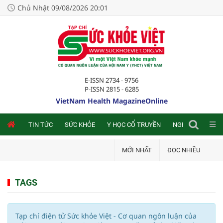
Chủ Nhật 09/08/2026 20:01
E-ISSN 2734 - 9756
P-ISSN 2815 - 6285
VietNam Health MagazineOnline
NLINE
TIN TỨC
SỨC KHỎE
Y HỌC CỔ TRUYỀN
NGHIÊN CỨU TRA
MỚI NHẤT
ĐỌC NHIỀU
TAGS
Tạp chí điện tử Sức khỏe Việt - Cơ quan ngôn luận của