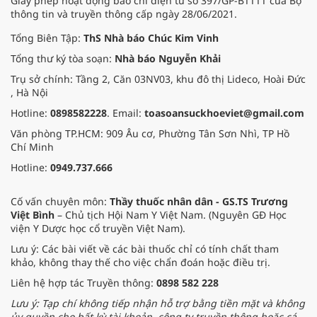
Giấy phép hoạt động báo chí điện tử số 397/GP-BTTTT của Bộ
thông tin và truyền thông cấp ngày 28/06/2021.
Tổng Biên Tập:
ThS Nhà báo Chúc Kim Vinh
Tổng thư ký tòa soạn:
Nhà báo Nguyễn Khải
Trụ sở chính: Tầng 2, Căn 03NV03, khu đô thị Lideco, Hoài Đức
, Hà Nội
Hotline:
0898582228
. Email:
toasoansuckhoeviet@gmail.com
Văn phòng TP.HCM: 909 Âu cơ, Phường Tân Sơn Nhì, TP Hồ
Chí Minh
Hotline:
0949.737.666
Cố vấn chuyên môn:
Thầy thuốc nhân dân - GS.TS Trương
Việt Bình
– Chủ tịch Hội Nam Y Việt Nam. (Nguyên GĐ Học
viện Y Dược học cổ truyền Việt Nam).
Lưu ý: Các bài viết về các bài thuốc chỉ có tính chất tham
khảo, không thay thế cho việc chẩn đoán hoặc điều trị.
Liên hệ hợp tác Truyền thông:
0898 582 228
Lưu ý: Tạp chí không tiếp nhận hỗ trợ bằng tiền mặt và không
ủy quyền cho bất kỳ tài khoản, công ty truyền thông hoặc cá