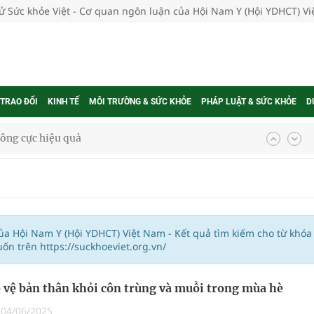
tử Sức khỏe Việt - Cơ quan ngôn luận của Hội Nam Y (Hội YDHCT) V
 TRAO ĐỔI
KINH TẾ
MÔI TRƯỜNG & SỨC KHỎE
PHÁP LUẬT & SỨC KHỎE
D
ông cực hiệu quả
 chuyên gia
nghiệm thực tế
của Hội Nam Y (Hội YDHCT) Việt Nam - Kết quả tìm kiếm cho từ khóa
n trên https://suckhoeviet.org.vn/
 vệ bản thân khỏi côn trùng và muỗi trong mùa hè
ngừa ung thư
|
04/06/2025