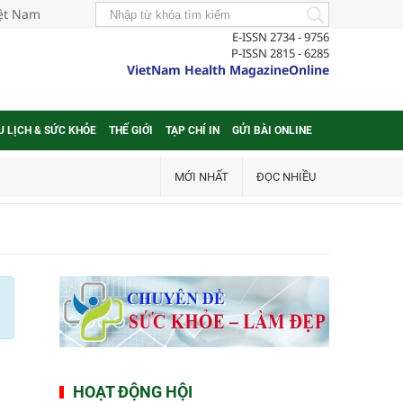
iệt Nam
E-ISSN 2734 - 9756
P-ISSN 2815 - 6285
VietNam Health MagazineOnline
U LỊCH & SỨC KHỎE
THẾ GIỚI
TẠP CHÍ IN
GỬI BÀI ONLINE
MỚI NHẤT
ĐỌC NHIỀU
HOẠT ĐỘNG HỘI