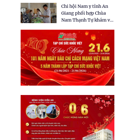
tặng quà cho 150 người
Chi hội Nam y tỉnh An
dân tại xã Tân Tập
Giang phối hợp Chùa
Nam Thạnh Tự khám và
cấp thuốc miễn phí cho
nhân dân