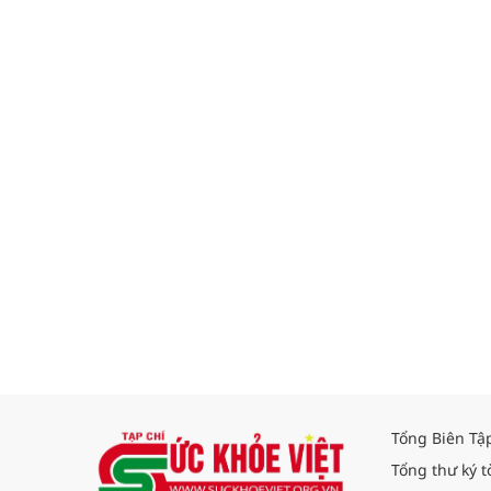
Tổng Biên Tậ
Tổng thư ký t