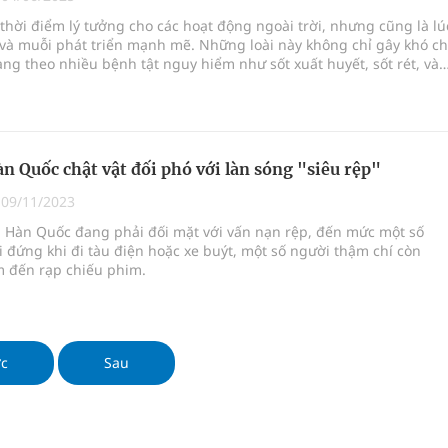
 Máu Của Các Loài Nhân Sâm (Panax Spp.): Tổng
thời điểm lý tưởng cho các hoạt động ngoài trời, nhưng cũng là lú
và muỗi phát triển mạnh mẽ. Những loài này không chỉ gây khó ch
g theo nhiều bệnh tật nguy hiểm như sốt xuất huyết, sốt rét, và
hật Bản. Do đó, việc bảo vệ bản thân khỏi côn trùng và muỗi tron
oàn quốc
rất cần thiết.
g trưởng mới của Việt Nam
n Quốc chật vật đối phó với làn sóng "siêu rệp"
kỳ, khám sàng lọc cho người dân
|
09/11/2023
 Hàn Quốc đang phải đối mặt với vấn nạn rệp, đến mức một số
 đứng khi đi tàu điện hoặc xe buýt, một số người thậm chí còn
 đến rạp chiếu phim.
ớc
Sau