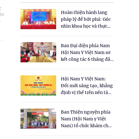
c
Hoàn thiện hành lang
ịu
pháp lý để bứt phá: Góc
g
nhìn khoa học và thực
tiễn tại Tọa đàm " Đề
xuất một số nội dung
Ban Đại diện phía Nam
cho Luật Y dược cổ
Hội Nam Y Việt Nam sơ
truyền Việt Nam"
kết công tác 6 tháng đầu
năm 2026
Hội Nam Y Việt Nam:
Đổi mới sáng tạo, khẳng
định vị thế trên nền tảng
y học cổ truyền và khoa
học hiện đại
Ban Thiện nguyện phía
Nam (Hội Nam y Việt
Nam) tổ chức khám chữa
bệnh y học cổ truyền và