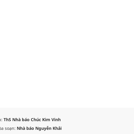
p:
ThS Nhà báo Chúc Kim Vinh
òa soạn:
Nhà báo Nguyễn Khải