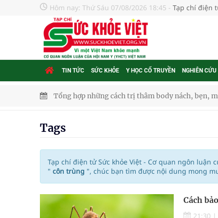
Hôm nay:
Thứ Sáu 07/08/2026 18:45
-
Tạp chí điện 
TIN TỨC
SỨC KHỎE
Y HỌC CỔ TRUYỀN
NGHIÊN CỨU
Tổng hợp những cách trị thâm body nách, bẹn, m
Tỷ lệ tật khúc xạ ở trẻ gia tăng: Khuyến nghị của
Tags
Nhiều lợi thế để nâng chất lượng y tế
Vương Thành Công: Khi việc học bắt đầu từ trải 
Tạp chí điện tử Sức khỏe Việt - Cơ quan ngôn luận 
"
côn trùng
", chúc bạn tìm được nội dung mong muố
Chấn chỉnh hoạt động kinh doanh dược liệu
Cách bảo
Súp lơ xanh mang đến hy vọng mới trong phòng 
21:30