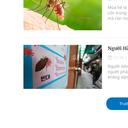
Tác Dụng Chống Kết Tập Tiểu Cầu Và Chống Đông
Mùa hè là 
côn trùng 
Quan Bằng Chứng Dược Lý Và Cơ Chế Phân Tử
mà còn man
viêm não N
Xây dựng bản đồ mạng lưới cấp cứu ngoại viện t
mùa hè là 
"Nền kinh tế bạc" có thể trở thành động lực tăn
Người Hà
Đắk Lắk: Đẩy nhanh tiến độ khám sức khỏe định 
11:16
Người dân
người phải
không dám
Trư