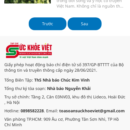
trong đời sống và y học cổ truyền
Việt Nam. Không chỉ là nguồn thực
phẩm cho tằm, cây lụa còn mang
lại nhiều lợi ích sức khỏe đáng kể.
Trong bài viết này, chúng ta sẽ tìm
Trước
Sau
hiểu về công dụng, cách dùng cây
lụa trị bệnh theo y học cổ truyền
Giấy phép hoạt động báo chí điện tử số 397/GP-BTTTT của Bộ
thông tin và truyền thông cấp ngày 28/06/2021.
Tổng Biên Tập:
ThS Nhà báo Chúc Kim Vinh
Tổng thư ký tòa soạn:
Nhà báo Nguyễn Khải
Trụ sở chính: Tầng 2, Căn 03NV03, khu đô thị Lideco, Hoài Đức
, Hà Nội
Hotline:
0898582228
. Email:
toasoansuckhoeviet@gmail.com
Văn phòng TP.HCM: 909 Âu cơ, Phường Tân Sơn Nhì, TP Hồ
Chí Minh