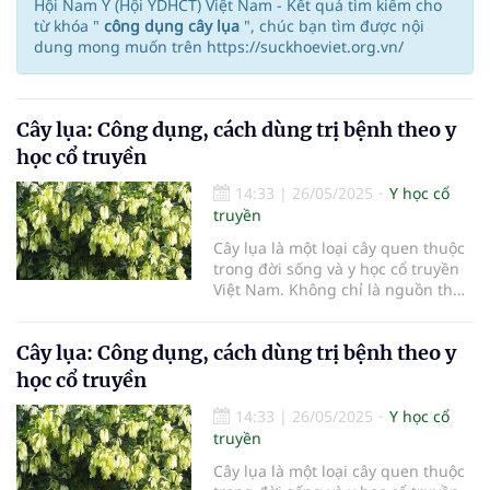
Hội Nam Y (Hội YDHCT) Việt Nam - Kết quả tìm kiếm cho
từ khóa "
công dụng cây lụa
", chúc bạn tìm được nội
dung mong muốn trên https://suckhoeviet.org.vn/
Cây lụa: Công dụng, cách dùng trị bệnh theo y
học cổ truyền
14:33
|
26/05/2025
Y học cổ
truyền
Cây lụa là một loại cây quen thuộc
trong đời sống và y học cổ truyền
Việt Nam. Không chỉ là nguồn thực
phẩm cho tằm, cây lụa còn mang
lại nhiều lợi ích sức khỏe đáng kể.
Cây lụa: Công dụng, cách dùng trị bệnh theo y
Trong bài viết này, chúng ta sẽ tìm
hiểu về công dụng, cách dùng cây
học cổ truyền
lụa trị bệnh theo y học cổ truyền
14:33
|
26/05/2025
Y học cổ
truyền
Cây lụa là một loại cây quen thuộc