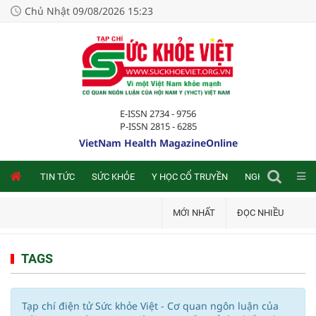
Chủ Nhật 09/08/2026 15:23
E-ISSN 2734 - 9756
P-ISSN 2815 - 6285
VietNam Health MagazineOnline
NLINE
TIN TỨC
SỨC KHỎE
Y HỌC CỔ TRUYỀN
NGHIÊN CỨU TRA
MỚI NHẤT
ĐỌC NHIỀU
TAGS
Tạp chí điện tử Sức khỏe Việt - Cơ quan ngôn luận của