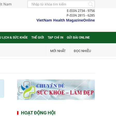
iệt Nam
E-ISSN 2734 - 9756
P-ISSN 2815 - 6285
VietNam Health MagazineOnline
U LỊCH & SỨC KHỎE
THẾ GIỚI
TẠP CHÍ IN
GỬI BÀI ONLINE
MỚI NHẤT
ĐỌC NHIỀU
HOẠT ĐỘNG HỘI