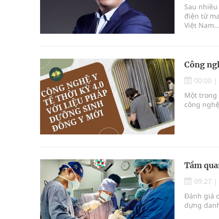
Sau nhiều
điện tử m
Việt Nam..
Công ngh
00:00
Một trong 
công nghệ 
Tầm quan
09:27
Đánh giá c
dựng danh 