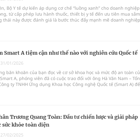
oàn quốc
ên, Bộ Y tế dự kiến áp dụng cơ chế “luồng xanh” cho doanh nghiệp
ong, từ cấp phép lưu hành thuốc, thiết bị y tế đến ưu tiên mua sắm
g trưởng mới của Việt Nam
g thái này được đánh giá là bước thúc đẩy mạnh mẽ doanh nghiệ
ng tạo và phát triể
phương hai cấp trong quản lý hoạt động nha khoa,
 Smart A tiệm cận như thế nào với nghiên cứu Quốc tế
uồn lực cho môi trường và cộng đồng
|
31/01/2026
ng băn khoăn của bạn đọc về cơ sở khoa học và mức độ an toàn c
 chuyên gia
Smart A, phóng viên đã có cuộc trao đổi với ông Hà Văn Nam – Tổ
Công ty TNHH Ứng dụng Khoa học Công nghệ Quốc tế (Smart A) để
 vấn đề liên quan.
ân Trương Quang Toàn: Đầu tư chiến lược và giải pháp
 sức khỏe toàn diện
|
27/02/2025