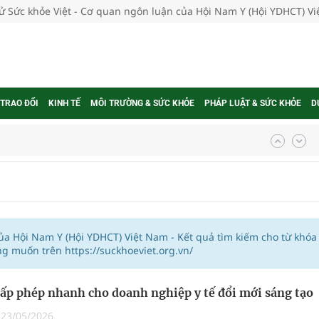
tử Sức khỏe Việt - Cơ quan ngôn luận của Hội Nam Y (Hội YDHCT) V
 TRAO ĐỔI
KINH TẾ
MÔI TRƯỜNG & SỨC KHỎE
PHÁP LUẬT & SỨC KHỎE
D
nghiệm thực tế
ngừa ung thư
của Hội Nam Y (Hội YDHCT) Việt Nam - Kết quả tìm kiếm cho từ khóa
g muốn trên https://suckhoeviet.org.vn/
 Máu Của Các Loài Nhân Sâm (Panax Spp.): Tổng
cấp phép nhanh cho doanh nghiệp y tế đổi mới sáng tạo
|
23/05/2026