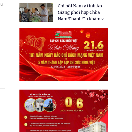
tặng quà cho 150 người
ệu
Chi hội Nam y tỉnh An
dân tại xã Tân Tập
Giang phối hợp Chùa
Nam Thạnh Tự khám và
cấp thuốc miễn phí cho
nhân dân