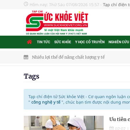
Hôm nay:
Thứ Sáu 07/08/2026 15:57
-
Tạp chí điện 
TIN TỨC
SỨC KHỎE
Y HỌC CỔ TRUYỀN
NGHIÊN CỨU
Nhiều lợi thế để nâng chất lượng y tế
Vương Thành Công: Khi việc học bắt đầu từ trải 
Tags
Chấn chỉnh hoạt động kinh doanh dược liệu
Súp lơ xanh mang đến hy vọng mới trong phòng 
Tạp chí điện tử Sức khỏe Việt - Cơ quan ngôn luận 
"
công nghệ y tế
", chúc bạn tìm được nội dung mon
Tác Dụng Chống Kết Tập Tiểu Cầu Và Chống Đông
Ưu tiên 
Quan Bằng Chứng Dược Lý Và Cơ Chế Phân Tử
07:07