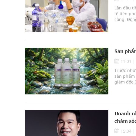
Xây dựng bản đồ mạng lưới cấp cứu ngoại viện t
Lần đầu ti
tế tiên ph
"Nền kinh tế bạc" có thể trở thành động lực tăn
công. Độn
đổi mới sá
Quảng Trị: Phát huy vai trò của chính quyền địa 
bảo vệ sức khỏe Nhân dân
Sản phẩm
Không chỉ cắt tóc, Đông Tây Barbershop dành ng
11:01
Trước nhữ
Tỷ lệ tật khúc xạ ở trẻ gia tăng: Khuyến nghị của
sản phẩm 
giám đốc 
làm rõ các
Doanh nh
chăm sóc
15:04