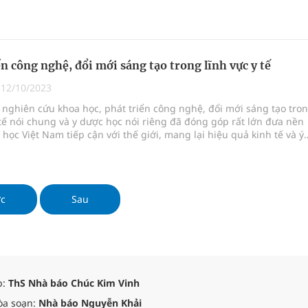
ển công nghệ, đổi mới sáng tạo trong lĩnh vực y tế
|
12/10/2023
nghiên cứu khoa học, phát triển công nghệ, đổi mới sáng tạo tro
 tế nói chung và y dược học nói riêng đã đóng góp rất lớn đưa nền
 học Việt Nam tiếp cận với thế giới, mang lại hiệu quả kinh tế và ý
ội sâu sắc.
ớc
Sau
p:
ThS Nhà báo Chúc Kim Vinh
òa soạn:
Nhà báo Nguyễn Khải