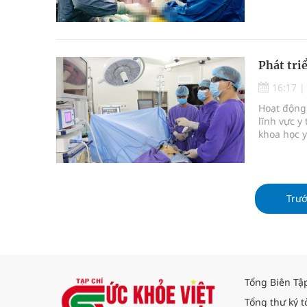
Phát tri
16:17
Hoạt động 
lĩnh vực y
khoa học y
nghĩa xã h
Trư
Tổng Biên Tậ
Tổng thư ký t