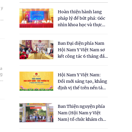
 y
Hoàn thiện hành lang
pháp lý để bứt phá: Góc
p
nhìn khoa học và thực
tiễn tại Tọa đàm " Đề
xuất một số nội dung
Ban Đại diện phía Nam
cho Luật Y dược cổ
Hội Nam Y Việt Nam sơ
truyền Việt Nam"
kết công tác 6 tháng đầu
năm 2026
ủa
ng
Hội Nam Y Việt Nam:
Đổi mới sáng tạo, khẳng
định vị thế trên nền tảng
y học cổ truyền và khoa
học hiện đại
Ban Thiện nguyện phía
Nam (Hội Nam y Việt
Nam) tổ chức khám chữa
bệnh y học cổ truyền và