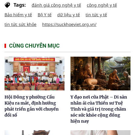
Tags:
đánh giá công nghệ y tế
công nghệ y tế
Bảo hiểm y tế
Bộ Y tế
dữ liệu y tế
tin tức y tế
tin tức sức khỏe
https://suckhoeviet.org.vn/
CÙNG CHUYÊN MỤC
Hội Đông y phường Cầu
Y đạo nơi cửa Phật – Di sản
Kiệu ra mắt, định hướng
nhân ái của Thiền sư Tuệ
phát triển gắn với chuyển
Tĩnh và giá trị trong chăm
đổi số
sóc sức khỏe cộng đồng
hiện nay