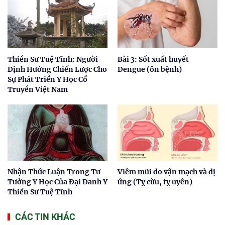
Thiền Sư Tuệ Tĩnh: Người
Bài 3: Sốt xuất huyết
Định Hướng Chiến Lược Cho
Dengue (ôn bệnh)
Sự Phát Triển Y Học Cổ
Truyền Việt Nam
Nhận Thức Luận Trong Tư
Viêm mũi do vận mạch và dị
Tưởng Y Học Của Đại Danh Y
ứng (Tỵ cừu, tỵ uyên)
Thiền Sư Tuệ Tĩnh
CÁC TIN KHÁC