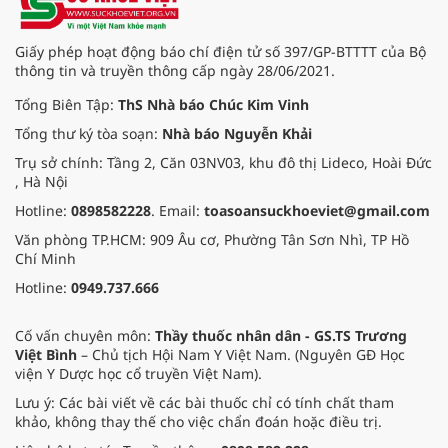
Giấy phép hoạt động báo chí điện tử số 397/GP-BTTTT của Bộ
thông tin và truyền thông cấp ngày 28/06/2021.
Tổng Biên Tập:
ThS Nhà báo Chúc Kim Vinh
Tổng thư ký tòa soạn:
Nhà báo Nguyễn Khải
Trụ sở chính: Tầng 2, Căn 03NV03, khu đô thị Lideco, Hoài Đức
, Hà Nội
Hotline:
0898582228
. Email:
toasoansuckhoeviet@gmail.com
Văn phòng TP.HCM: 909 Âu cơ, Phường Tân Sơn Nhì, TP Hồ
Chí Minh
Hotline:
0949.737.666
Cố vấn chuyên môn:
Thầy thuốc nhân dân - GS.TS Trương
Việt Bình
– Chủ tịch Hội Nam Y Việt Nam. (Nguyên GĐ Học
viện Y Dược học cổ truyền Việt Nam).
Lưu ý: Các bài viết về các bài thuốc chỉ có tính chất tham
khảo, không thay thế cho việc chẩn đoán hoặc điều trị.