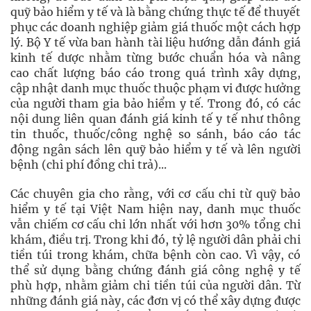
quỹ bảo hiểm y tế và là bằng chứng thực tế để thuyết
phục các doanh nghiệp giảm giá thuốc một cách hợp
lý. Bộ Y tế vừa ban hành tài liệu hướng dẫn đánh giá
kinh tế dược nhằm từng bước chuẩn hóa và nâng
cao chất lượng báo cáo trong quá trình xây dựng,
cập nhật danh mục thuốc thuộc phạm vi được hưởng
của người tham gia bảo hiểm y tế. Trong đó, có các
nội dung liên quan đánh giá kinh tế y tế như thông
tin thuốc, thuốc/công nghệ so sánh, báo cáo tác
động ngân sách lên quỹ bảo hiểm y tế và lên người
bệnh (chi phí đồng chi trả)...
Các chuyên gia cho rằng, với cơ cấu chi từ quỹ bảo
hiểm y tế tại Việt Nam hiện nay, danh mục thuốc
vẫn chiếm cơ cấu chi lớn nhất với hơn 30% tổng chi
khám, điều trị. Trong khi đó, tỷ lệ người dân phải chi
tiền túi trong khám, chữa bệnh còn cao. Vì vậy, có
thể sử dụng bằng chứng đánh giá công nghệ y tế
phù hợp, nhằm giảm chi tiền túi của người dân. Từ
những đánh giá này, các đơn vị có thể xây dựng được