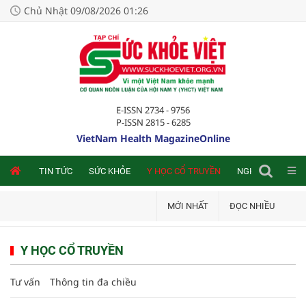
Chủ Nhật 09/08/2026 01:26
E-ISSN 2734 - 9756
P-ISSN 2815 - 6285
VietNam Health MagazineOnline
NLINE
TIN TỨC
SỨC KHỎE
Y HỌC CỔ TRUYỀN
NGHIÊN CỨU TRA
MỚI NHẤT
ĐỌC NHIỀU
Y HỌC CỔ TRUYỀN
Tư vấn
Thông tin đa chiều