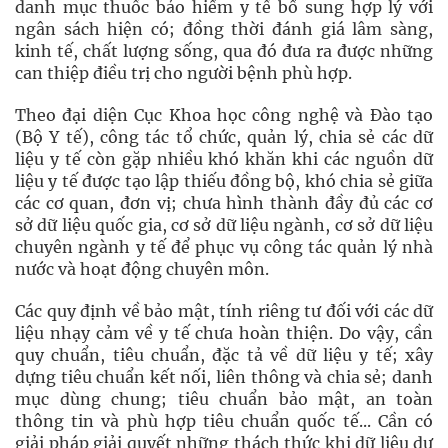
danh mục thuốc bảo hiểm y tế bổ sung hợp lý với
ngân sách hiện có; đồng thời đánh giá lâm sàng,
kinh tế, chất lượng sống, qua đó đưa ra được những
can thiệp điều trị cho người bệnh phù hợp.
Theo đại diện Cục Khoa học công nghệ và Đào tạo
(Bộ Y tế), công tác tổ chức, quản lý, chia sẻ các dữ
liệu y tế còn gặp nhiều khó khăn khi các nguồn dữ
liệu y tế được tạo lập thiếu đồng bộ, khó chia sẻ giữa
các cơ quan, đơn vị; chưa hình thành đầy đủ các cơ
sở dữ liệu quốc gia, cơ sở dữ liệu ngành, cơ sở dữ liệu
chuyên ngành y tế để phục vụ công tác quản lý nhà
nước và hoạt động chuyên môn.
Các quy định về bảo mật, tính riêng tư đối với các dữ
liệu nhạy cảm về y tế chưa hoàn thiện. Do vậy, cần
quy chuẩn, tiêu chuẩn, đặc tả về dữ liệu y tế; xây
dựng tiêu chuẩn kết nối, liên thông và chia sẻ; danh
mục dùng chung; tiêu chuẩn bảo mật, an toàn
thông tin và phù hợp tiêu chuẩn quốc tế... Cần có
giải pháp giải quyết những thách thức khi dữ liệu dự