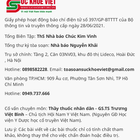
Giấy phép hoạt động báo chí điện tử số 397/GP-BTTTT của Bộ
thông tin và truyền thông cấp ngày 28/06/2021.
Tổng Biên Tập:
ThS Nhà báo Chúc Kim Vinh
Tổng thư ký tòa soạn:
Nhà báo Nguyễn Khải
Trụ sở chính: Tầng 2, Căn 03NV03, khu đô thị Lideco, Hoài Đức
, Hà Nội
Hotline:
0898582228
. Email:
toasoansuckhoeviet@gmail.com
Văn phòng TP.HCM: 909 Âu cơ, Phường Tân Sơn Nhì, TP Hồ
Chí Minh
Hotline:
0949.737.666
Cố vấn chuyên môn:
Thầy thuốc nhân dân - GS.TS Trương
Việt Bình
– Chủ tịch Hội Nam Y Việt Nam. (Nguyên GĐ Học
viện Y Dược học cổ truyền Việt Nam).
Lưu ý: Các bài viết về các bài thuốc chỉ có tính chất tham
khảo, không thay thế cho việc chẩn đoán hoặc điều trị.