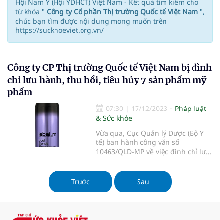
Hội Nam Y (Hội YDHCT) Việt Nam - Kết quả tìm kiếm cho
từ khóa "
Công ty Cổ phần Thị trường Quốc tế Việt Nam
",
chúc bạn tìm được nội dung mong muốn trên
https://suckhoeviet.org.vn/
Công ty CP Thị trường Quốc tế Việt Nam bị đình
chỉ lưu hành, thu hồi, tiêu hủy 7 sản phẩm mỹ
phẩm
07:30
|
17/12/2023
Pháp luật
& Sức khỏe
Vừa qua, Cục Quản lý Dược (Bộ Y
tế) ban hành công văn số
10463/QLD-MP về việc đình chỉ lưu
hành, thu hồi, tiêu hủy 7 mỹ phẩm
có thành phần ghi trên nhãn
không đúng với Phiếu công bố của
Trước
Sau
Công ty CP Thị trường Quốc tế Việt
Nam.