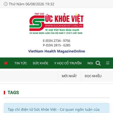
Thứ Năm 06/08/2026 19:32
E-ISSN 2734 - 9756
P-ISSN 2815 - 6285
VietNam Health MagazineOnline
NLINE
TIN TỨC
SỨC KHỎE
Y HỌC CỔ TRUYỀN
NGHIÊN CỨU TRA
MỚI NHẤT
ĐỌC NHIỀU
TAGS
Tạp chí điện tử Sức khỏe Việt - Cơ quan ngôn luận của