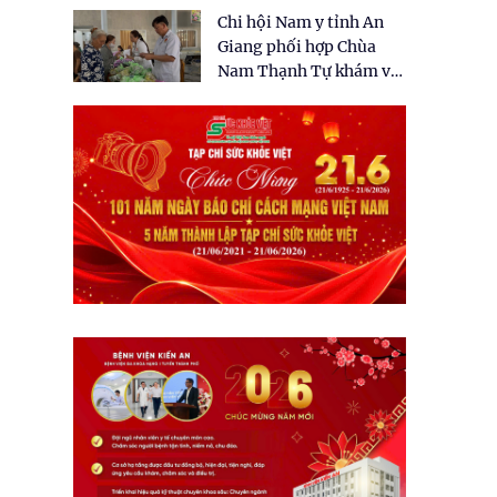
tặng quà cho 150 người
Chi hội Nam y tỉnh An
dân tại xã Tân Tập
Giang phối hợp Chùa
Nam Thạnh Tự khám và
cấp thuốc miễn phí cho
nhân dân