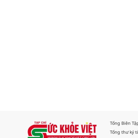
Tổng Biên Tậ
Tổng thư ký t