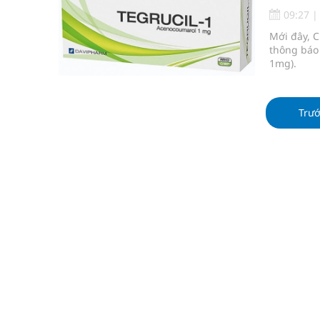
Lâm Đồng: Quyết tâm đưa sân bay Liên Khương trở
09:27
Mới đây, 
Pháp luật – Sức khỏe – Doanh nghiệp: Tìm giải 
thông báo 
1mg).
mại
Ngày hoạt động đầu tiên, Bệnh viện Phụ sản Trun
Trư
Dự báo thời tiết ngày 06/8/2026: Bắc Bộ có mưa d
Quảng Trị: Phát huy vai trò của chính quyền địa 
bảo vệ sức khỏe Nhân dân