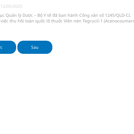
 lại khai thác vào ngày 19/8
|
12/05/2025
Cục Quản lý Dược – Bộ Y tế đã ban hành Công văn số 1245/QLD-CL
pháp tăng cường chống hàng giả và gian lận thương
việc thu hồi toàn quốc lô thuốc Viên nén Tegrucil-1 (Acenocoumar
g ương cơ sở 2 đón hơn 500 lượt khám
ớc
Sau
ông rải rác.
phương hai cấp trong quản lý hoạt động nha khoa,