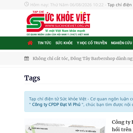
Hôm nay:
Thứ Năm 06/08/2026 10:22
-
Tạp chí điện
TIN TỨC
SỨC KHỎE
Y HỌC CỔ TRUYỀN
NGHIÊN CỨU
Không chỉ cắt tóc, Đông Tây Barbershop dành ng
Bệnh viện không được thu thêm tiền của người b
Tags
cầu
Ung thư thận: Nguy hiểm vì tiến triển quá âm th
Tạp chí điện tử Sức khỏe Việt - Cơ quan ngôn luận 
"
Công ty CPDP Đạt Vi Phú
", chúc bạn tìm được nội
Nhiều chuỗi hoạt động lớn được diễn ra tại Lễ hộ
Công ty 
Tiếp tục rà soát, triển khai các nhiệm vụ trong lĩ
hồi trên