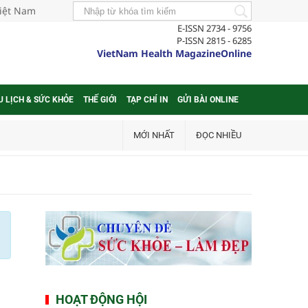
Việt Nam
E-ISSN 2734 - 9756
P-ISSN 2815 - 6285
VietNam Health MagazineOnline
U LỊCH & SỨC KHỎE
THẾ GIỚI
TẠP CHÍ IN
GỬI BÀI ONLINE
MỚI NHẤT
ĐỌC NHIỀU
HOẠT ĐỘNG HỘI