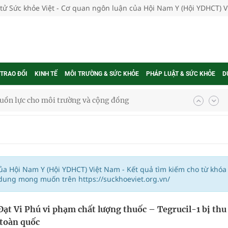
 tử Sức khỏe Việt - Cơ quan ngôn luận của Hội Nam Y (Hội YDHCT) 
 TRAO ĐỔI
KINH TẾ
MÔI TRƯỜNG & SỨC KHỎE
PHÁP LUẬT & SỨC KHỎE
D
uồn lực cho môi trường và cộng đồng
ệnh bảo hiểm y tế nếu không đăng ký khám theo yêu
ầm
của Hội Nam Y (Hội YDHCT) Việt Nam - Kết quả tìm kiếm cho từ khóa
 dung mong muốn trên https://suckhoeviet.org.vn/
i sầu riêng 2026
Đạt Vi Phú vi phạm chất lượng thuốc – Tegrucil-1 bị thu
nh vực cấp cứu, điều trị đột quỵ
 toàn quốc