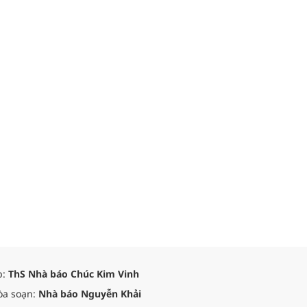
p:
ThS Nhà báo Chúc Kim Vinh
òa soạn:
Nhà báo Nguyễn Khải