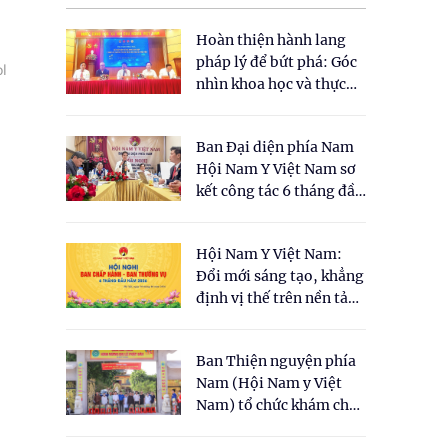
Hoàn thiện hành lang
pháp lý để bứt phá: Góc
ol
nhìn khoa học và thực
tiễn tại Tọa đàm " Đề
xuất một số nội dung
Ban Đại diện phía Nam
cho Luật Y dược cổ
Hội Nam Y Việt Nam sơ
truyền Việt Nam"
kết công tác 6 tháng đầu
năm 2026
Hội Nam Y Việt Nam:
Đổi mới sáng tạo, khẳng
định vị thế trên nền tảng
y học cổ truyền và khoa
học hiện đại
Ban Thiện nguyện phía
Nam (Hội Nam y Việt
Nam) tổ chức khám chữa
bệnh y học cổ truyền và