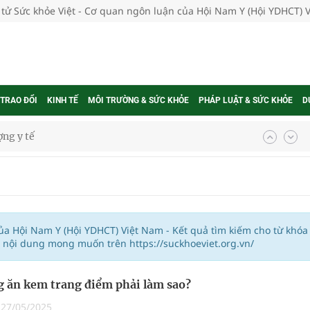
 tử Sức khỏe Việt - Cơ quan ngôn luận của Hội Nam Y (Hội YDHCT) 
 TRAO ĐỔI
KINH TẾ
MÔI TRƯỜNG & SỨC KHỎE
PHÁP LUẬT & SỨC KHỎE
D
ợng y tế
ổi theo cách ít ai ngờ tới
hát triển gắn với chuyển đổi số
ờng Phú Thạnh
của Hội Nam Y (Hội YDHCT) Việt Nam - Kết quả tìm kiếm cho từ khóa
c nội dung mong muốn trên https://suckhoeviet.org.vn/
hìn phụ nữ mỗi năm
 ăn kem trang điểm phải làm sao?
|
27/05/2025