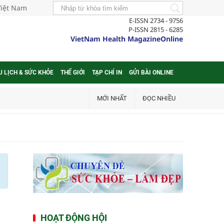
Việt Nam
E-ISSN 2734 - 9756
P-ISSN 2815 - 6285
VietNam Health MagazineOnline
U LỊCH & SỨC KHỎE
THẾ GIỚI
TẠP CHÍ IN
GỬI BÀI ONLINE
MỚI NHẤT
ĐỌC NHIỀU
HOẠT ĐỘNG HỘI