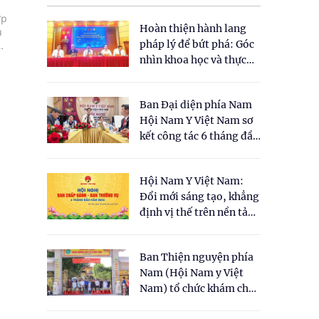
ớp
Hoàn thiện hành lang
u
pháp lý để bứt phá: Góc
nhìn khoa học và thực
tiễn tại Tọa đàm " Đề
xuất một số nội dung
Ban Đại diện phía Nam
cho Luật Y dược cổ
Hội Nam Y Việt Nam sơ
truyền Việt Nam"
kết công tác 6 tháng đầu
năm 2026
Hội Nam Y Việt Nam:
Đổi mới sáng tạo, khẳng
định vị thế trên nền tảng
y học cổ truyền và khoa
học hiện đại
Ban Thiện nguyện phía
Nam (Hội Nam y Việt
Nam) tổ chức khám chữa
bệnh y học cổ truyền và