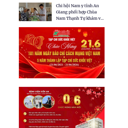
tặng quà cho 150 người
Chi hội Nam y tỉnh An
dân tại xã Tân Tập
Giang phối hợp Chùa
Nam Thạnh Tự khám và
cấp thuốc miễn phí cho
nhân dân