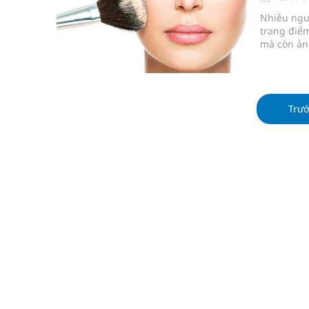
Triển khai đồng bộ các giải pháp quản lý chất lư
Nhiều ngư
trang điểm
Cách âm nhạc trị liệu được “đo ni đóng giày”
mà còn ản
kem trang 
Dự báo thời tiết ngày 08/8/2026: Bắc Bộ nắng nón
hiểu nguy
Cảnh báo 3 thời điểm nguy hiểm trong ngày dễ xả
Trư