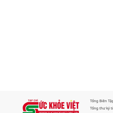
Tổng Biên Tậ
Tổng thư ký t