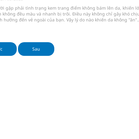
ợng thuốc
ời gặp phải tình trạng kem trang điểm không bám lên da, khiến l
 không đều màu và nhanh bị trôi. Điều này không chỉ gây khó chị
h hưởng đến vẻ ngoài của bạn. Vậy lý do nào khiến da không "ăn"
điểm và cách khắc phục như thế nào? Bài viết này sẽ giúp bạn tìm
g, nhiệt độ cao nhất 35 độ
ên nhân và đưa ra những giải pháp hiệu quả.
y ra đột qụy
ớc
Sau