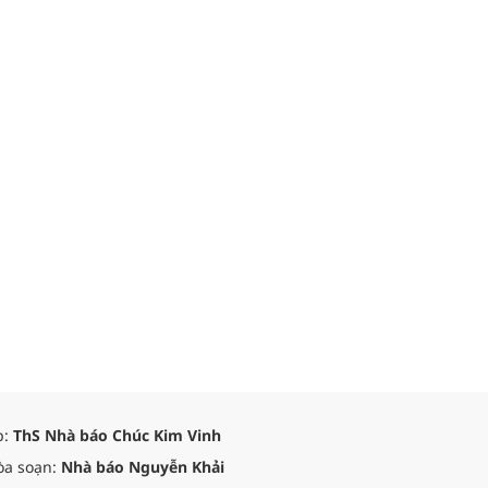
p:
ThS Nhà báo Chúc Kim Vinh
òa soạn:
Nhà báo Nguyễn Khải