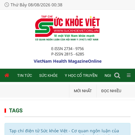
Thứ Bảy 08/08/2026 00:38
E-ISSN 2734 - 9756
P-ISSN 2815 - 6285
VietNam Health MagazineOnline
NLINE
TIN TỨC
SỨC KHỎE
Y HỌC CỔ TRUYỀN
NGHIÊN CỨU TRA
MỚI NHẤT
ĐỌC NHIỀU
TAGS
Tạp chí điện tử Sức khỏe Việt - Cơ quan ngôn luận của