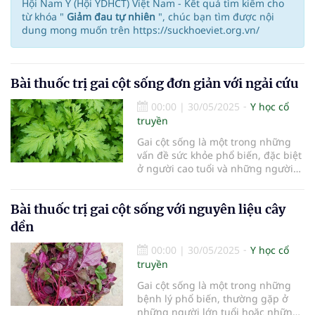
Hội Nam Y (Hội YDHCT) Việt Nam - Kết quả tìm kiếm cho
từ khóa "
Giảm đau tự nhiên
", chúc bạn tìm được nội
dung mong muốn trên https://suckhoeviet.org.vn/
Bài thuốc trị gai cột sống đơn giản với ngải cứu
00:00
|
30/05/2025
Y học cổ
truyền
Gai cột sống là một trong những
vấn đề sức khỏe phổ biến, đặc biệt
ở người cao tuổi và những người
có lối sống ít vận động. Tình trạng
này gây ra đau nhức, khó chịu và
Bài thuốc trị gai cột sống với nguyên liệu cây
ảnh hưởng đến chất lượng cuộc
sống. Trong khi y học hiện đại có
dền
nhiều phương pháp điều trị, bài
thuốc từ ngải cứu đã được sử dụng
00:00
|
30/05/2025
Y học cổ
rộng rãi trong y học cổ truyền với
truyền
tác dụng giảm đau và chống viêm
Gai cột sống là một trong những
hiệu quả.
bệnh lý phổ biến, thường gặp ở
những người lớn tuổi hoặc những