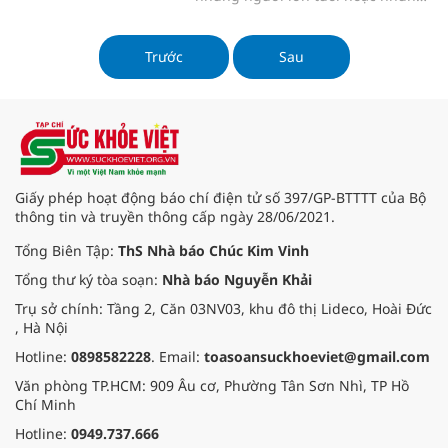
người có lối sống ít vận động. Tình
trạng này không chỉ gây ra đau
nhức mà còn ảnh hưởng đến chất
Trước
Sau
lượng cuộc sống của người bệnh.
Trong y học cổ truyền, cây dền
được biết đến như một vị thuốc tự
nhiên có tác dụng hỗ trợ điều trị
gai cột sống hiệu quả.
Giấy phép hoạt động báo chí điện tử số 397/GP-BTTTT của Bộ
thông tin và truyền thông cấp ngày 28/06/2021.
Tổng Biên Tập:
ThS Nhà báo Chúc Kim Vinh
Tổng thư ký tòa soạn:
Nhà báo Nguyễn Khải
Trụ sở chính: Tầng 2, Căn 03NV03, khu đô thị Lideco, Hoài Đức
, Hà Nội
Hotline:
0898582228
. Email:
toasoansuckhoeviet@gmail.com
Văn phòng TP.HCM: 909 Âu cơ, Phường Tân Sơn Nhì, TP Hồ
Chí Minh
Hotline:
0949.737.666