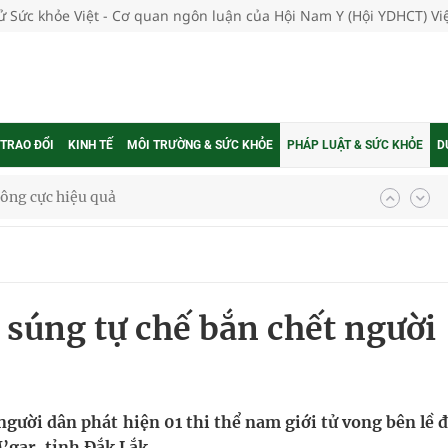
tử Sức khỏe Việt - Cơ quan ngôn luận của Hội Nam Y (Hội YDHCT) V
 TRAO ĐỔI
KINH TẾ
MÔI TRƯỜNG & SỨC KHỎE
PHÁP LUẬT & SỨC KHỎE
D
 chuyên gia
nghiệm thực tế
 súng tự chế bắn chết người
ngừa ung thư
 Máu Của Các Loài Nhân Sâm (Panax Spp.): Tổng
người dân phát hiện 01 thi thể nam giới tử vong bên lề 
’gar, tỉnh Đắk Lắk.