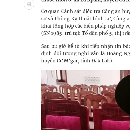
Quan Bằng Chứng Dược Lý Và Cơ Chế Phân Tử
Cơ quan Cảnh sát điều tra Công an h
Xây dựng bản đồ mạng lưới cấp cứu ngoại viện t
sự và Phòng Kỹ thuật hình sự, Công 
khai tổng hợp các biện pháp nghiệp vụ
Dự báo thời tiết ngày 08/8/2026: Bắc Bộ nắng nón
(SN 1985, trú tại: Tổ dân phố 5, thị t
Đắk Lắk: Đẩy nhanh tiến độ khám sức khỏe định 
Sau 02 giờ kể từ khi tiếp nhận tin b
định đối tượng nghi vấn là Hoàng Ng
Tổng hợp những cách trị thâm body nách, bẹn, m
huyện Cư M’gar, tỉnh Đắk Lắk).