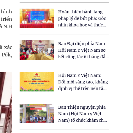
 hình
Hoàn thiện hành lang
pháp lý để bứt phá: Góc
triển
nhìn khoa học và thực
là N.H
tiễn tại Tọa đàm " Đề
xuất một số nội dung
Ban Đại diện phía Nam
cho Luật Y dược cổ
ã xác
Hội Nam Y Việt Nam sơ
truyền Việt Nam"
 Pốk,
kết công tác 6 tháng đầu
năm 2026
Hội Nam Y Việt Nam:
Đổi mới sáng tạo, khẳng
định vị thế trên nền tảng
y học cổ truyền và khoa
học hiện đại
Ban Thiện nguyện phía
Nam (Hội Nam y Việt
Nam) tổ chức khám chữa
bệnh y học cổ truyền và