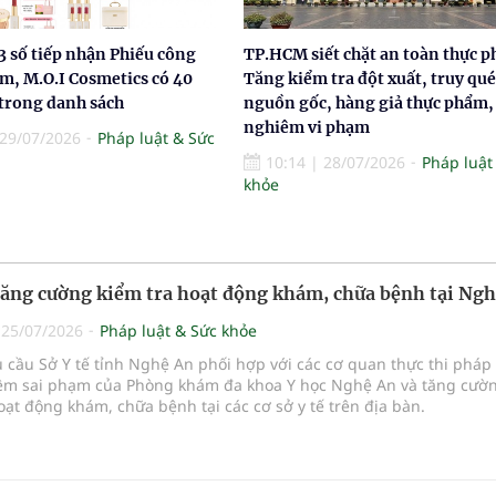
3 số tiếp nhận Phiếu công
TP.HCM siết chặt an toàn thực 
m, M.O.I Cosmetics có 40
Tăng kiểm tra đột xuất, truy qué
trong danh sách
nguồn gốc, hàng giả thực phẩm, 
nghiêm vi phạm
29/07/2026
Pháp luật & Sức
10:14
|
28/07/2026
Pháp luật
khỏe
tăng cường kiểm tra hoạt động khám, chữa bệnh tại Ng
|
25/07/2026
Pháp luật & Sức khỏe
u cầu Sở Y tế tỉnh Nghệ An phối hợp với các cơ quan thực thi pháp 
iêm sai phạm của Phòng khám đa khoa Y học Nghệ An và tăng cườ
oạt động khám, chữa bệnh tại các cơ sở y tế trên địa bàn.