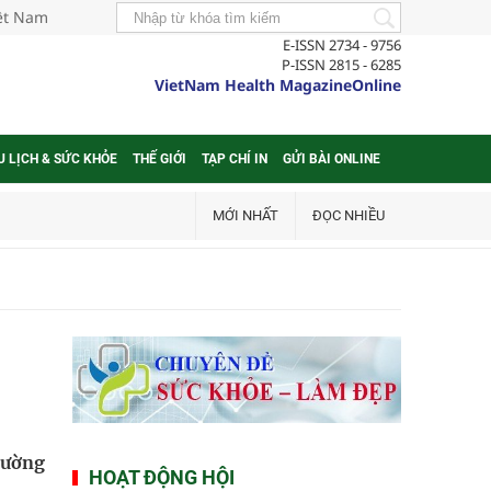
iệt Nam
E-ISSN 2734 - 9756
P-ISSN 2815 - 6285
VietNam Health MagazineOnline
U LỊCH & SỨC KHỎE
THẾ GIỚI
TẠP CHÍ IN
GỬI BÀI ONLINE
MỚI NHẤT
ĐỌC NHIỀU
đường
HOẠT ĐỘNG HỘI