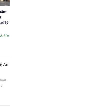
phẩm:
t
xử lý
 & Sức
hệ An
luật
ng