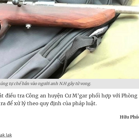
úng tự chế bắn vào người anh N.H gây tử vong.
át điều tra Công an huyện Cư M’gar phối hợp với Phòng
tra để xử lý theo quy định của pháp luật.
Hữu Phúc
ak lak