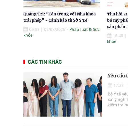
Quảng Trị: “Cẩn trọng với Nha khoa
Thu hồi 31
trái phép” - Cảnh báo từ Sở Y Tế
bố mỹ phẩ
sản phẩm 
00:53
|
05/08/2026
Pháp luật & Sức
khỏe
16:48
|
khỏe
CÁC TIN KHÁC
Yêu cầu 
17:28
Bộ Y tế yê
xử lý ngh
kiểm tra h