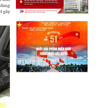
 đang
H gây