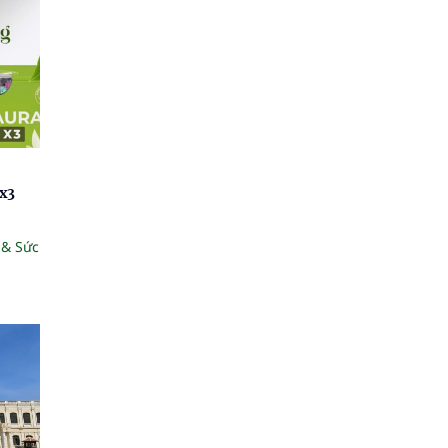
x3
 & Sức