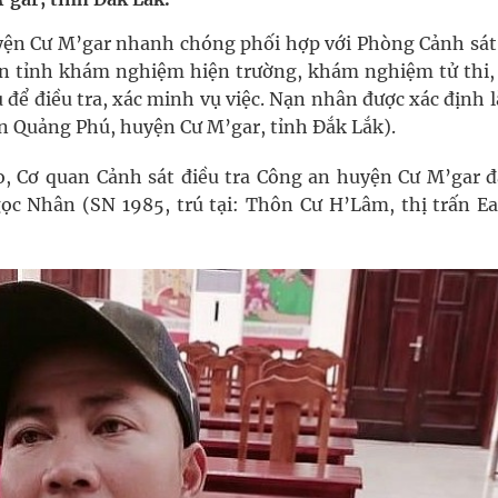
uyện Cư M’gar nhanh chóng phối hợp với Phòng Cảnh sát
oàn quốc
an tỉnh khám nghiệm hiện trường, khám nghiệm tử thi, 
 để điều tra, xác minh vụ việc. Nạn nhân được xác định 
g, nhiệt độ cao nhất 35 độ
rấn Quảng Phú, huyện Cư M’gar, tỉnh Đắk Lắk).
kỳ, khám sàng lọc cho người dân
áo, Cơ quan Cảnh sát điều tra Công an huyện Cư M’gar đ
ọc Nhân (SN 1985, trú tại: Thôn Cư H’Lâm, thị trấn Ea
ông cực hiệu quả