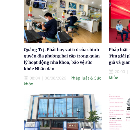
Quảng Trị: Phát huy vai trò của chính
Pháp luật
quyền địa phương hai cấp trong quản
Tìm giải 
lý hoạt động nha khoa, bảo vệ sức
giả và gia
khỏe Nhân dân
20:00
|
khỏe
08:04
|
06/08/2026
Pháp luật & Sức
khỏe