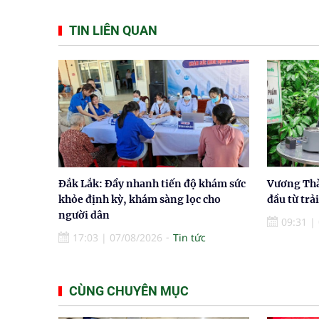
TIN LIÊN QUAN
Đắk Lắk: Đẩy nhanh tiến độ khám sức
Vương Thà
khỏe định kỳ, khám sàng lọc cho
đầu từ trả
người dân
09:31
|
17:03
|
07/08/2026
Tin tức
CÙNG CHUYÊN MỤC