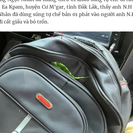
ã Ea Kpam, huyện Cư M’gar, tỉnh Đắk Lắk, thấy anh N.H
ân đã dùng súng tự chế bắn 01 phát vào người anh N.
 cất giấu và bỏ trốn.