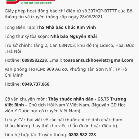
Giấy phép hoạt động báo chí điện tử số 397/GP-BTTTT của Bộ
thông tin và truyền thông cấp ngày 28/06/2021.
Tổng Biên Tập:
ThS Nhà báo Chúc Kim Vinh
Tổng thư ký tòa soạn:
Nhà báo Nguyễn Khải
Trụ sở chính: Tầng 2, Căn 03NV03, khu đô thị Lideco, Hoài Đức
, Hà Nội
Hotline:
0898582228
. Email:
toasoansuckhoeviet@gmail.com
Văn phòng TP.HCM: 909 Âu cơ, Phường Tân Sơn Nhì, TP Hồ
Chí Minh
Hotline:
0949.737.666
Cố vấn chuyên môn:
Thầy thuốc nhân dân - GS.TS Trương
Việt Bình
– Chủ tịch Hội Nam Y Việt Nam. (Nguyên GĐ Học
viện Y Dược học cổ truyền Việt Nam).
Lưu ý: Các bài viết về các bài thuốc chỉ có tính chất tham
khảo, không thay thế cho việc chẩn đoán hoặc điều trị.
Liên hệ hợp tác Truyền thông:
0898 582 228