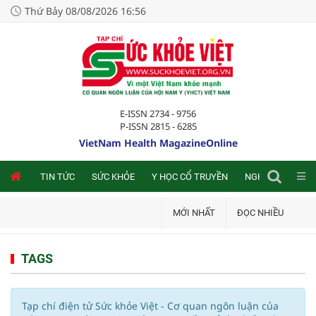
Thứ Bảy 08/08/2026 16:56
E-ISSN 2734 - 9756
P-ISSN 2815 - 6285
VietNam Health MagazineOnline
NLINE
TIN TỨC
SỨC KHỎE
Y HỌC CỔ TRUYỀN
NGHIÊN CỨU TRA
MỚI NHẤT
ĐỌC NHIỀU
TAGS
Tạp chí điện tử Sức khỏe Việt - Cơ quan ngôn luận của