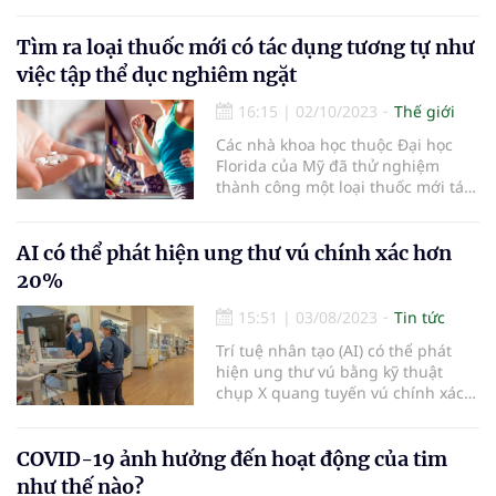
công nghệ sinh học phục vụ phát
triển bền vững đất nước.
Tìm ra loại thuốc mới có tác dụng tương tự như
việc tập thể dục nghiêm ngặt
16:15
|
02/10/2023
Thế giới
Các nhà khoa học thuộc Đại học
Florida của Mỹ đã thử nghiệm
thành công một loại thuốc mới tác
dụng tương tự như việc tập luyện
thể dục nghiêm ngặt.
AI có thể phát hiện ung thư vú chính xác hơn
20%
15:51
|
03/08/2023
Tin tức
Trí tuệ nhân tạo (AI) có thể phát
hiện ung thư vú bằng kỹ thuật
chụp X quang tuyến vú chính xác
hơn 20% so với phương pháp sàng
lọc truyền thống.
COVID-19 ảnh hưởng đến hoạt động của tim
như thế nào?