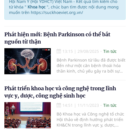
Hội Nam Y (Hội YDHCT) Việt Nam - Kết quả tìm kiếm cho
từ khóa "
Khoa học
", chúc bạn tìm được nội dung mong
muốn trên https://suckhoeviet.org.vn/
Phát hiện mới: Bệnh Parkinson có thể bắt
nguồn từ thận
13:15
|
29/08/2025
Tin tức
Bệnh Parkinson từ lâu đã được biết
đến như một căn bệnh thoái hóa
thần kinh, chủ yếu gây ra bởi sự
suy giảm nghiêm trọng trong sản
xuất dopamine – một chất dẫn
truyền thần kinh quan trọng trong
Phát triển khoa học và công nghệ trong lĩnh
não. Tuy nhiên, một nghiên cứu
vực y, dược, công nghệ sinh học
đột phá gần đây đã làm thay đổi
cách chúng ta hiểu về căn bệnh
14:51
|
11/11/2023
Tin tức
này, khi các nhà khoa học phát
Bộ Khoa học và Công nghệ tổ chức
hiện rằng bệnh Parkinson có thể
Hội thảo về định hướng phát triển
khởi phát từ một cơ quan ngoại vi
KH&CN trong lĩnh vực y, dược,
không ngờ tới: thận.