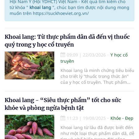
Hội Nam Y (Hội YDHCT) Việt Nam - Kết quả tìm kiếm cho
từ khóa "
khoai lang
", chúc bạn tìm được nội dung mong
muốn trên https://suckhoeviet.org.vn/
Khoai lang: Từ thực phẩm dân dã đến vị thuốc
quý trong y học cổ truyền
09:09
|
22/03/2026
Y học cổ
truyền
Khoai lang là minh chứng tiêu biểu
cho triết lý “thuốc trong thức ăn”
của y học cổ truyền. Thực phẩm
này không chỉ giúp cải thiện sức
khỏe mà còn góp phần phòng
Khoai lang - “Siêu thực phẩm” tốt cho sức
ngừa nhiều bệnh lý thường gặp.
khỏe và phòng ngừa bệnh tật
11:23
|
19/08/2025
Khỏe - Đẹp
Khoai lang từ lâu đã được biết đến
như một loại thực phẩm dân dã, dễ