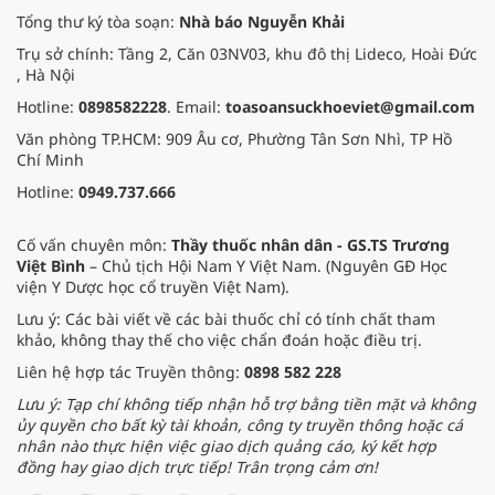
Tổng thư ký tòa soạn:
Nhà báo Nguyễn Khải
Trụ sở chính: Tầng 2, Căn 03NV03, khu đô thị Lideco, Hoài Đức
, Hà Nội
Hotline:
0898582228
. Email:
toasoansuckhoeviet@gmail.com
Văn phòng TP.HCM: 909 Âu cơ, Phường Tân Sơn Nhì, TP Hồ
Chí Minh
Hotline:
0949.737.666
Cố vấn chuyên môn:
Thầy thuốc nhân dân - GS.TS Trương
Việt Bình
– Chủ tịch Hội Nam Y Việt Nam. (Nguyên GĐ Học
viện Y Dược học cổ truyền Việt Nam).
Lưu ý: Các bài viết về các bài thuốc chỉ có tính chất tham
khảo, không thay thế cho việc chẩn đoán hoặc điều trị.
Liên hệ hợp tác Truyền thông:
0898 582 228
Lưu ý: Tạp chí không tiếp nhận hỗ trợ bằng tiền mặt và không
ủy quyền cho bất kỳ tài khoản, công ty truyền thông hoặc cá
nhân nào thực hiện việc giao dịch quảng cáo, ký kết hợp
đồng hay giao dịch trực tiếp! Trân trọng cảm ơn!