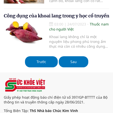
cạnh đó, khoai lang còn có rất
nhiều lợi ích đối với sức khỏe.
Công dụng của khoai lang trong y học cổ truyền
03:00
|
24/07/2023
Thuốc nam
cho người Việt
Khoai lang không chỉ là một
nguyên liệu phong phú trong ẩm
thực mà còn có nhiều công dụng
trong y học cổ truyền.
Trước
Sau
Giấy phép hoạt động báo chí điện tử số 397/GP-BTTTT của Bộ
thông tin và truyền thông cấp ngày 28/06/2021.
Tổng Biên Tập:
ThS Nhà báo Chúc Kim Vinh