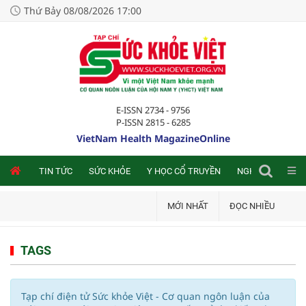
Thứ Bảy 08/08/2026 17:00
E-ISSN 2734 - 9756
P-ISSN 2815 - 6285
VietNam Health MagazineOnline
NLINE
TIN TỨC
SỨC KHỎE
Y HỌC CỔ TRUYỀN
NGHIÊN CỨU TRA
MỚI NHẤT
ĐỌC NHIỀU
TAGS
Tạp chí điện tử Sức khỏe Việt - Cơ quan ngôn luận của