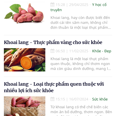
thực phẩm giàu dinh dưỡng hàng
15:28
|
29/04/2025
Y học cổ
ngày là điều cần thiết. Dưới đây là
truyền
những loại thực phẩm được các
chuyên gia khuyên dùng để giúp
Khoai lang, hay còn được biết đến
đôi mắt sáng khỏe.
dưới cái tên sâm nam, không chỉ
đơn thuần là một loại thực phẩm
mà còn là một vị thuốc quý giá
trong y học cổ truyền. Theo nghiên
Khoai lang - Thực phẩm vàng cho sức khỏe
cứu Đông y, cả củ lẫn lá khoai đều
có vị ngọt, tính bình, hoàn toàn
06:50
|
11/02/2025
Khỏe - Đẹp
không độc hại. Khoai lang đóng vai
trò quan trọng trong chế độ dinh
Khoai lang là một loại thực phẩm
dưỡng hàng ngày. Loại củ này có
quen thuộc, không chỉ thơm ngon
thể được chế biến thành nhiều
mà còn giàu dinh dưỡng, mang lại
món ăn ngon miệng và bổ dưỡng.
nhiều lợi ích cho sức khỏe.
Tuy nhiên, điều đặc biệt hơn cả là
khoai lang còn được sử dụng như
Khoai lang - Loại thực phẩm quen thuộc với
một liệu pháp thiên nhiên để điều
nhiều lợi ích sức khỏe
trị nhiều vấn đề sức khỏe, bao gồm
táo bón, tiểu đường, loãng xương
15:15
|
16/07/2024
Sức khỏe
và kiểm soát cholesterol trong cơ
thể.
Từ khoai lang có thể chế biến các
món ăn bổ dưỡng, thơm ngon. Bên