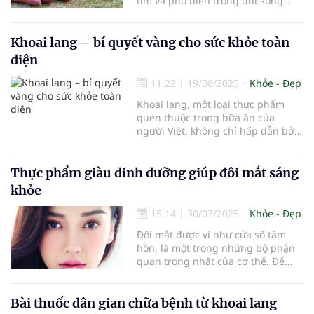
tìm và phổ biến trong đời sống
hàng ngày. Tuy nhiên, ít ai biết
rằng loại củ này còn mang trong
mình những giá trị dinh dưỡng
Khoai lang – bí quyết vàng cho sức khỏe toàn
tuyệt vời, thậm chí được xem như
diện
một "siêu thực phẩm" với khả năng
hỗ trợ sức khỏe và phòng ngừa
11:22
|
19/08/2025
Khỏe - Đẹp
nhiều bệnh lý nguy hiểm.
Khoai lang, một loại thực phẩm
quen thuộc trong bữa ăn của
người Việt, không chỉ hấp dẫn bởi
hương vị ngọt ngào tự nhiên mà
còn mang lại nhiều lợi ích sức khỏe
đáng kinh ngạc.
Thực phẩm giàu dinh dưỡng giúp đôi mắt sáng
khỏe
15:14
|
30/07/2025
Khỏe - Đẹp
Đôi mắt được ví như cửa sổ tâm
hồn, là một trong những bộ phận
quan trọng nhất của cơ thể. Để
duy trì sức khỏe cho đôi mắt, ngoài
việc áp dụng chế độ sinh hoạt và
làm việc hợp lý, việc bổ sung các
Bài thuốc dân gian chữa bệnh từ khoai lang