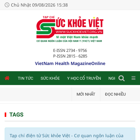
Chủ Nhật 09/08/2026 15:38
E-ISSN 2734 - 9756
P-ISSN 2815 - 6285
VietNam Health MagazineOnline
NLINE
TIN TỨC
SỨC KHỎE
Y HỌC CỔ TRUYỀN
NGHIÊN CỨU TRA
MỚI NHẤT
ĐỌC NHIỀU
TAGS
Tạp chí điện tử Sức khỏe Việt - Cơ quan ngôn luận của