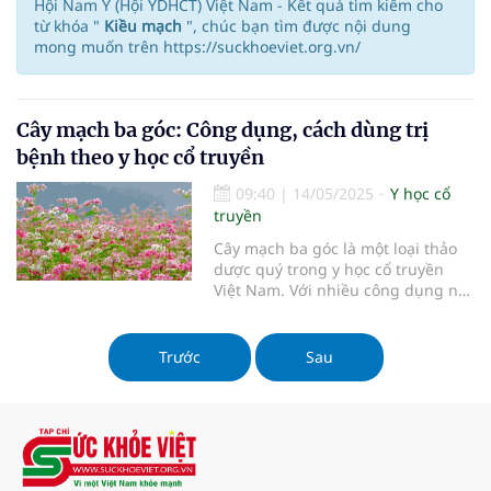
Hội Nam Y (Hội YDHCT) Việt Nam - Kết quả tìm kiếm cho
từ khóa "
Kiều mạch
", chúc bạn tìm được nội dung
mong muốn trên https://suckhoeviet.org.vn/
Cây mạch ba góc: Công dụng, cách dùng trị
bệnh theo y học cổ truyền
09:40
|
14/05/2025
Y học cổ
truyền
Cây mạch ba góc là một loại thảo
dược quý trong y học cổ truyền
Việt Nam. Với nhiều công dụng nổi
bật, cây mạch ba góc không chỉ
được sử dụng như một vị thuốc mà
còn là một nguyên liệu quý trong
Trước
Sau
việc chăm sóc sức khỏe. Bài viết
này sẽ giúp bạn khám phá công
dụng của cây mạch ba góc, cách
dùng và những lưu ý cần thiết khi
áp dụng trong điều trị.