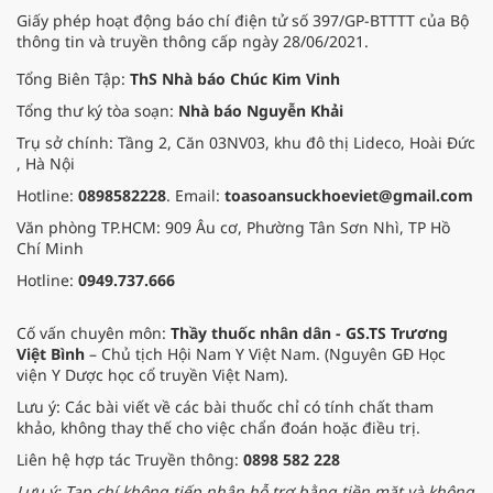
Giấy phép hoạt động báo chí điện tử số 397/GP-BTTTT của Bộ
thông tin và truyền thông cấp ngày 28/06/2021.
Tổng Biên Tập:
ThS Nhà báo Chúc Kim Vinh
Tổng thư ký tòa soạn:
Nhà báo Nguyễn Khải
Trụ sở chính: Tầng 2, Căn 03NV03, khu đô thị Lideco, Hoài Đức
, Hà Nội
Hotline:
0898582228
. Email:
toasoansuckhoeviet@gmail.com
Văn phòng TP.HCM: 909 Âu cơ, Phường Tân Sơn Nhì, TP Hồ
Chí Minh
Hotline:
0949.737.666
Cố vấn chuyên môn:
Thầy thuốc nhân dân - GS.TS Trương
Việt Bình
– Chủ tịch Hội Nam Y Việt Nam. (Nguyên GĐ Học
viện Y Dược học cổ truyền Việt Nam).
Lưu ý: Các bài viết về các bài thuốc chỉ có tính chất tham
khảo, không thay thế cho việc chẩn đoán hoặc điều trị.
Liên hệ hợp tác Truyền thông:
0898 582 228
Lưu ý: Tạp chí không tiếp nhận hỗ trợ bằng tiền mặt và không