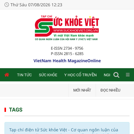
Thứ Sáu 07/08/2026 12:23
E-ISSN 2734 - 9756
P-ISSN 2815 - 6285
VietNam Health MagazineOnline
NLINE
TIN TỨC
SỨC KHỎE
Y HỌC CỔ TRUYỀN
NGHIÊN CỨU TRA
MỚI NHẤT
ĐỌC NHIỀU
TAGS
Tạp chí điện tử Sức khỏe Việt - Cơ quan ngôn luận của