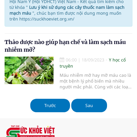
Hội Nam Y (Hội YDHCT) Việt Nam - Kết quả tìm kiếm cho
từ khóa "
Lưu ý khi sử dụng các cây thuốc nam làm sạch
mạch máu
", chúc bạn tìm được nội dung mong muốn
trên https://suckhoeviet.org.vn/
Thảo dược nào giúp hạn chế và làm sạch máu
nhiễm mỡ?
06:00
|
18/09/2023
Y học cổ
truyền
Máu nhiễm mỡ hay mỡ máu cao là
một bệnh lý phổ biến mà nhiều
người mắc phải. Cùng với các loại
thuốc tây y, nhiều người lựa chọn
sử dụng dược liệu Y học cổ truyền
để làm sạch mạch máu để cải
Trước
Sau
thiện tình trạng bệnh, giảm tình
trạng mỡ máu cao.