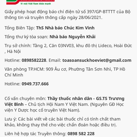
Giấy phép hoạt động báo chí điện tử số 397/GP-BTTTT của Bộ
thông tin và truyền thông cấp ngày 28/06/2021.
Tổng Biên Tập:
ThS Nhà báo Chúc Kim Vinh
Tổng thư ký tòa soạn:
Nhà báo Nguyễn Khải
Trụ sở chính: Tầng 2, Căn 03NV03, khu đô thị Lideco, Hoài Đức
, Hà Nội
Hotline:
0898582228
. Email:
toasoansuckhoeviet@gmail.com
Văn phòng TP.HCM: 909 Âu cơ, Phường Tân Sơn Nhì, TP Hồ
Chí Minh
Hotline:
0949.737.666
Cố vấn chuyên môn:
Thầy thuốc nhân dân - GS.TS Trương
Việt Bình
– Chủ tịch Hội Nam Y Việt Nam. (Nguyên GĐ Học
viện Y Dược học cổ truyền Việt Nam).
Lưu ý: Các bài viết về các bài thuốc chỉ có tính chất tham
khảo, không thay thế cho việc chẩn đoán hoặc điều trị.
Liên hệ hợp tác Truyền thông:
0898 582 228