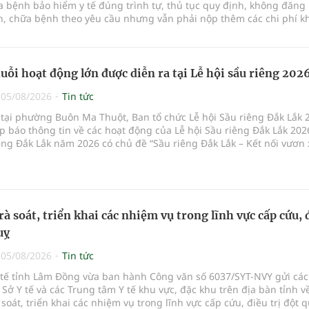
 bệnh bảo hiểm y tế đúng trình tự, thủ tục quy định, không đăng 
, chữa bệnh theo yêu cầu nhưng vẫn phải nộp thêm các chi phí 
a bệnh ngoài phần cùng chi trả.
uỗi hoạt động lớn được diễn ra tại Lễ hội sầu riêng 202
|
05/08/2026
Tin tức
 tại phường Buôn Ma Thuột, Ban tổ chức Lễ hội Sầu riêng Đắk Lắk 
p báo thông tin về các hoạt động của Lễ hội Sầu riêng Đắk Lắk 202
êng Đắk Lắk năm 2026 có chủ đề “Sầu riêng Đắk Lắk – Kết nối vươn 
hức từ ngày 15/8/2026 đến ngày 02/9/2026 tại phường Buôn Ma Thu
 phường Tuy Hòa và một số xã trồng sầu riêng trên địa bàn tỉnh.
rà soát, triển khai các nhiệm vụ trong lĩnh vực cấp cứu, 
uỵ
|
05/08/2026
Tin tức
Y tế tỉnh Lâm Đồng vừa ban hành Công văn số 6037/SYT-NVY gửi cá
 Sở Y tế và các Trung tâm Y tế khu vực, đặc khu trên địa bàn tỉnh về
à soát, triển khai các nhiệm vụ trong lĩnh vực cấp cứu, điều trị đột q