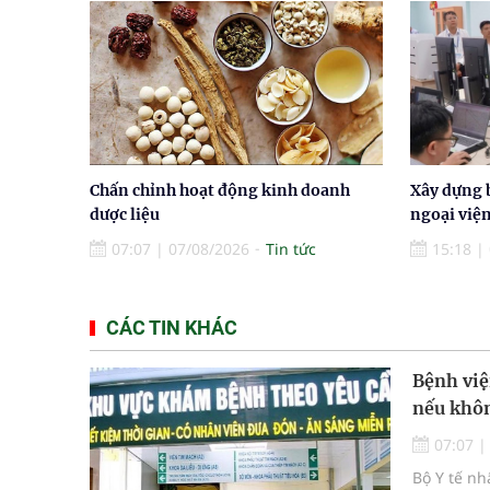
Chấn chỉnh hoạt động kinh doanh
Xây dựng 
dược liệu
ngoại việ
07:07
|
07/08/2026
Tin tức
15:18
|
CÁC TIN KHÁC
Bệnh việ
nếu khôn
07:07
Bộ Y tế n