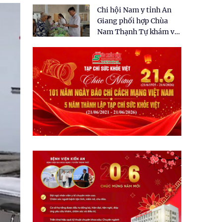
tặng quà cho 150 người
Chi hội Nam y tỉnh An
dân tại xã Tân Tập
Giang phối hợp Chùa
Nam Thạnh Tự khám và
cấp thuốc miễn phí cho
nhân dân