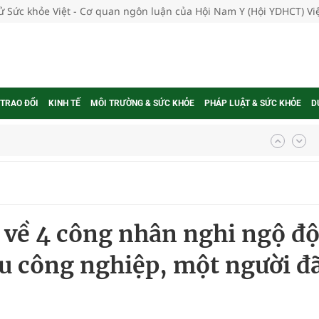
tử Sức khỏe Việt - Cơ quan ngôn luận của Hội Nam Y (Hội YDHCT) V
 TRAO ĐỔI
KINH TẾ
MÔI TRƯỜNG & SỨC KHỎE
PHÁP LUẬT & SỨC KHỎE
D
g, nhiệt độ cao nhất 35 độ
kỳ, khám sàng lọc cho người dân
ông cực hiệu quả
 về 4 công nhân nghi ngộ đ
 chuyên gia
u công nghiệp, một người đ
nghiệm thực tế