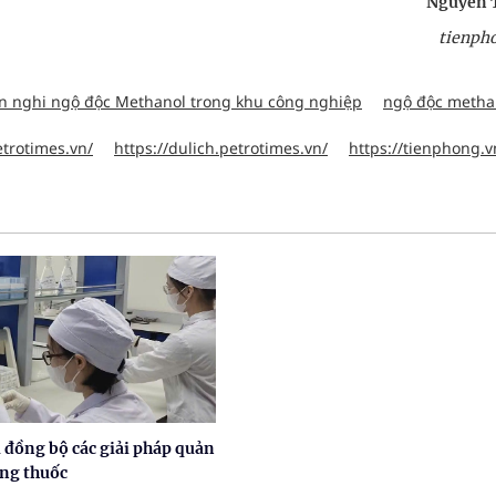
Nguyễn 
tienph
ân nghi ngộ độc Methanol trong khu công nghiệp
ngộ độc metha
etrotimes.vn/
https://dulich.petrotimes.vn/
https://tienphong.v
 đồng bộ các giải pháp quản
ợng thuốc