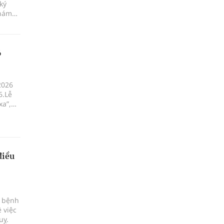
ký
khám
6
2026
6.Lễ
xa”,
ột, xã
điều
c bệnh
 việc
uỵ.