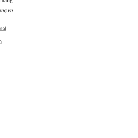
Thắng
ong.vn
nol
n