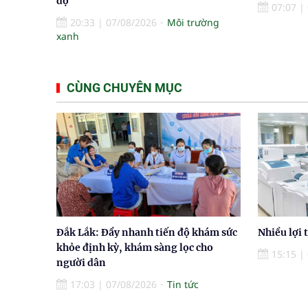
độ
07:07
|
20:33
|
07/08/2026
Môi trường
xanh
CÙNG CHUYÊN MỤC
Đắk Lắk: Đẩy nhanh tiến độ khám sức
Nhiều lợi 
khỏe định kỳ, khám sàng lọc cho
15:15
|
người dân
17:03
|
07/08/2026
Tin tức