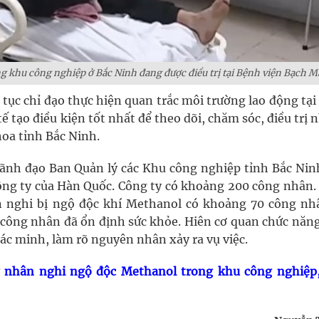
 khu công nghiệp ở Bắc Ninh đang được điều trị tại Bệnh viện Bạch Ma
 tục chỉ đạo thực hiện quan trắc môi trường lao động tạ
tế tạo điều kiện tốt nhất để theo dõi, chăm sóc, điều trị
oa tỉnh Bắc Ninh.
lãnh đạo Ban Quản lý các Khu công nghiệp tỉnh Bắc Nin
ông ty của Hàn Quốc. Công ty có khoảng 200 công nhân.
n nghi bị ngộ độc khí Methanol có khoảng 70 công nh
ố công nhân đã ổn định sức khỏe. Hiên cơ quan chức năng
ác minh, làm rõ nguyên nhân xảy ra vụ việc.
g nhân nghi ngộ độc Methanol trong khu công nghiệp