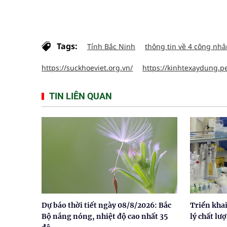
Tags:
Tỉnh Bắc Ninh
thông tin về 4 công nh
https://suckhoeviet.org.vn/
https://kinhtexaydung.p
TIN LIÊN QUAN
Dự báo thời tiết ngày 08/8/2026: Bắc
Triển khai
Bộ nắng nóng, nhiệt độ cao nhất 35
lý chất lư