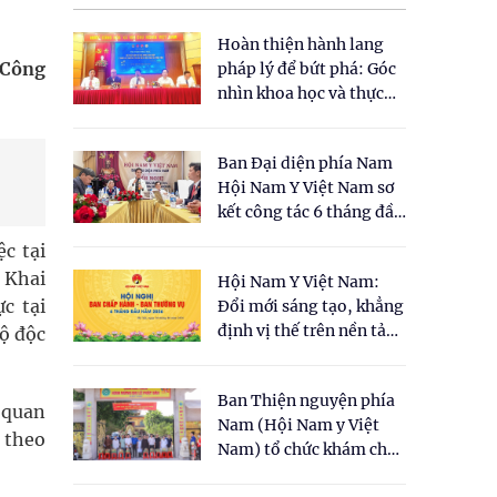
Hoàn thiện hành lang
 Công
pháp lý để bứt phá: Góc
nhìn khoa học và thực
tiễn tại Tọa đàm " Đề
xuất một số nội dung
Ban Đại diện phía Nam
cho Luật Y dược cổ
Hội Nam Y Việt Nam sơ
truyền Việt Nam"
kết công tác 6 tháng đầu
năm 2026
c tại
 Khai
Hội Nam Y Việt Nam:
c tại
Đổi mới sáng tạo, khẳng
định vị thế trên nền tảng
ộ độc
y học cổ truyền và khoa
học hiện đại
Ban Thiện nguyện phía
ơ quan
Nam (Hội Nam y Việt
 theo
Nam) tổ chức khám chữa
bệnh y học cổ truyền và