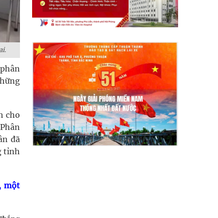
i.
i phân
 những
h cho
 Phân
ân đã
 tỉnh
, một