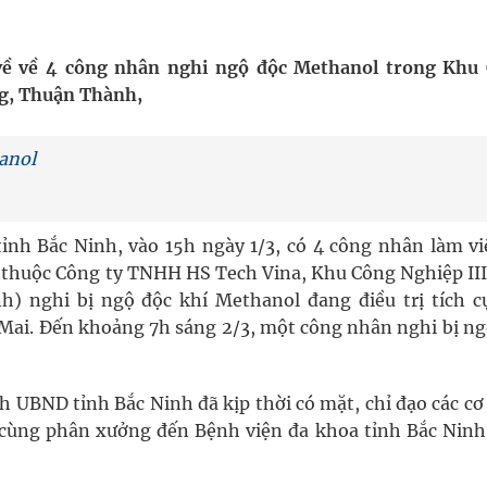
ngừa ung thư
 về về 4 công nhân nghi ngộ độc Methanol trong Khu
g, Thuận Thành,
ợng thuốc
anol
nh Bắc Ninh, vào 15h ngày 1/3, có 4 công nhân làm việ
ử thuộc Công ty TNHH HS Tech Vina, Khu Công Nghiệp III
 nghi bị ngộ độc khí Methanol đang điều trị tích cự
Mai. Đến khoảng 7h sáng 2/3, một công nhân nghi bị ng
h UBND tỉnh Bắc Ninh đã kịp thời có mặt, chỉ đạo các c
cùng phân xưởng đến Bệnh viện đa khoa tỉnh Bắc Ninh