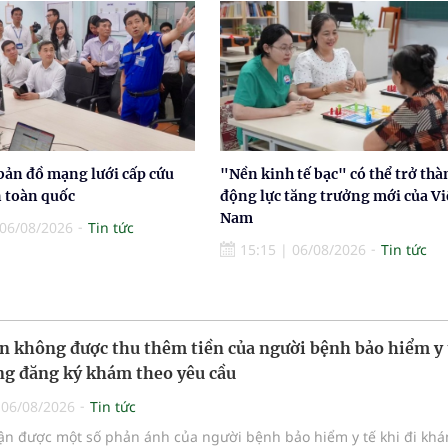
bản đồ mạng lưới cấp cứu
"Nền kinh tế bạc" có thể trở thà
n toàn quốc
động lực tăng trưởng mới của Vi
Nam
06/08/2026
Tin tức
15:15
|
06/08/2026
Tin tức
n không được thu thêm tiền của người bệnh bảo hiểm y 
g đăng ký khám theo yêu cầu
|
06/08/2026
Tin tức
hận được một số phản ánh của người bệnh bảo hiểm y tế khi đi kh