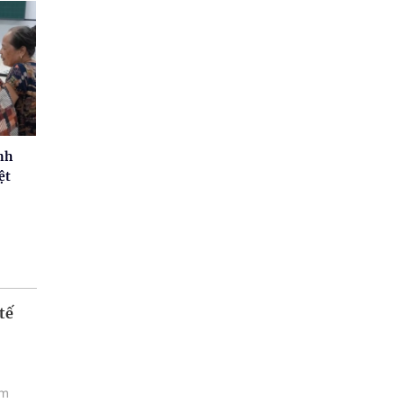
nh
ệt
tế
ám