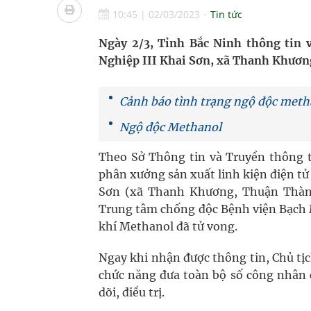
Chấn chỉnh hoạt động kinh doanh dược liệu
10:45
|
02/03/2023
Tin tức
Súp lơ xanh mang đến hy vọng mới trong phòng 
Ngày 2/3, Tỉnh Bắc Ninh thông tin
Nghiệp III Khai Sơn, xã Thanh Khươn
Triển khai đồng bộ các giải pháp quản lý chất lư
Cảnh báo tình trạng ngộ độc meth
Ngộ độc Methanol
Theo Sở Thông tin và Truyền thông tỉ
phân xưởng sản xuất linh kiện điện t
Sơn (xã Thanh Khương, Thuận Thành)
Trung tâm chống độc Bệnh viện Bạch 
khí Methanol đã tử vong.
Ngay khi nhận được thông tin, Chủ tịc
chức năng đưa toàn bộ số công nhân 
dõi, điều trị.