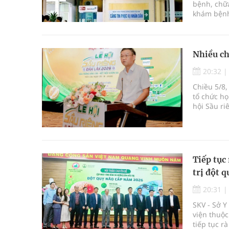
bệnh, chữa
khám bệnh
bệnh, chữ
Nhiều ch
20:32
Chiều 5/8,
tổ chức họ
hội Sầu ri
được tổ c
Krông Pắc,
Tiếp tục 
trị đột q
20:31
SKV - Sở 
viện thuộc
tiếp tục r