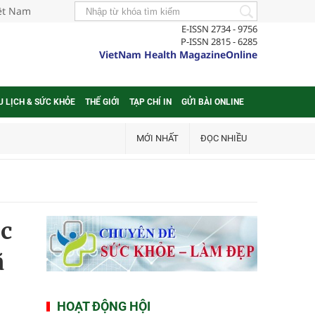
iệt Nam
E-ISSN 2734 - 9756
P-ISSN 2815 - 6285
VietNam Health MagazineOnline
U LỊCH & SỨC KHỎE
THẾ GIỚI
TẠP CHÍ IN
GỬI BÀI ONLINE
MỚI NHẤT
ĐỌC NHIỀU
ộc
ã
HOẠT ĐỘNG HỘI