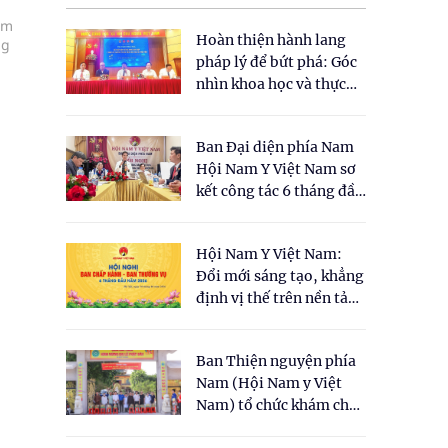
ảm
Hoàn thiện hành lang
ng
pháp lý để bứt phá: Góc
nhìn khoa học và thực
tiễn tại Tọa đàm " Đề
xuất một số nội dung
Ban Đại diện phía Nam
cho Luật Y dược cổ
Hội Nam Y Việt Nam sơ
truyền Việt Nam"
kết công tác 6 tháng đầu
năm 2026
Hội Nam Y Việt Nam:
Đổi mới sáng tạo, khẳng
định vị thế trên nền tảng
y học cổ truyền và khoa
học hiện đại
Ban Thiện nguyện phía
Nam (Hội Nam y Việt
Nam) tổ chức khám chữa
bệnh y học cổ truyền và