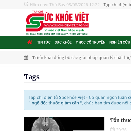
Hôm nay:
Thứ Bảy 08/08/2026 12:22
-
Tạp chí điện 
TIN TỨC
SỨC KHỎE
Y HỌC CỔ TRUYỀN
NGHIÊN CỨU
Triển khai đồng bộ các giải pháp quản lý chất lư
Cách âm nhạc trị liệu được “đo ni đóng giày”
Dự báo thời tiết ngày 08/8/2026: Bắc Bộ nắng nón
Tags
Đắk Lắk: Đẩy nhanh tiến độ khám sức khỏe định 
Tổng hợp những cách trị thâm body nách, bẹn, m
Tạp chí điện tử Sức khỏe Việt - Cơ quan ngôn luận 
"
ngộ độc thuốc giảm cân
", chúc bạn tìm được nội
Tỷ lệ tật khúc xạ ở trẻ gia tăng: Khuyến nghị của
Tổn thươ
Nhiều lợi thế để nâng chất lượng y tế
20:36