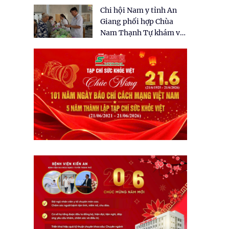
tặng quà cho 150 người
Chi hội Nam y tỉnh An
dân tại xã Tân Tập
Giang phối hợp Chùa
Nam Thạnh Tự khám và
cấp thuốc miễn phí cho
nhân dân