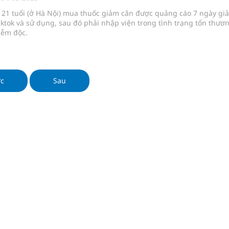
nghiệm thực tế
 21 tuổi (ở Hà Nội) mua thuốc giảm cân được quảng cáo 7 ngày gi
iktok và sử dụng, sau đó phải nhập viện trong tình trạng tổn thươ
iễm độc.
ớc
Sau