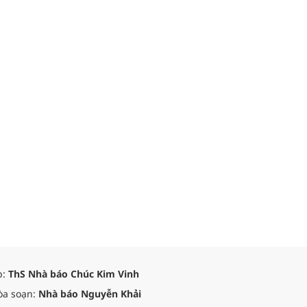
p:
ThS Nhà báo Chúc Kim Vinh
òa soạn:
Nhà báo Nguyễn Khải