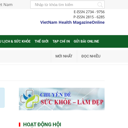
iệt Nam
E-ISSN 2734 - 9756
P-ISSN 2815 - 6285
VietNam Health MagazineOnline
U LỊCH & SỨC KHỎE
THẾ GIỚI
TẠP CHÍ IN
GỬI BÀI ONLINE
MỚI NHẤT
ĐỌC NHIỀU
HOẠT ĐỘNG HỘI