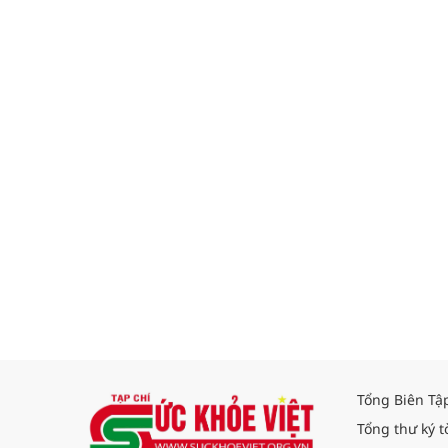
Tổng Biên Tậ
Tổng thư ký t