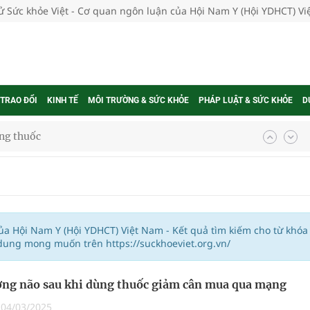
tử Sức khỏe Việt - Cơ quan ngôn luận của Hội Nam Y (Hội YDHCT) V
 TRAO ĐỔI
KINH TẾ
MÔI TRƯỜNG & SỨC KHỎE
PHÁP LUẬT & SỨC KHỎE
D
ợng thuốc
g, nhiệt độ cao nhất 35 độ
kỳ, khám sàng lọc cho người dân
ông cực hiệu quả
của Hội Nam Y (Hội YDHCT) Việt Nam - Kết quả tìm kiếm cho từ khóa
 dung mong muốn trên https://suckhoeviet.org.vn/
 chuyên gia
ng não sau khi dùng thuốc giảm cân mua qua mạng
|
04/03/2025