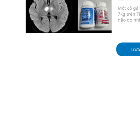
Vương Thành Công: Khi việc học bắt đầu từ trải 
Một cô gái
7kg trên T
Chấn chỉnh hoạt động kinh doanh dược liệu
não do nh
Giải pháp nâng cao thị lực thời hiện đại
Trư