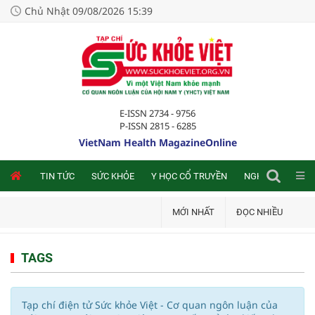
Chủ Nhật 09/08/2026 15:39
E-ISSN 2734 - 9756
P-ISSN 2815 - 6285
VietNam Health MagazineOnline
NLINE
TIN TỨC
SỨC KHỎE
Y HỌC CỔ TRUYỀN
NGHIÊN CỨU TRA
MỚI NHẤT
ĐỌC NHIỀU
TAGS
Tạp chí điện tử Sức khỏe Việt - Cơ quan ngôn luận của