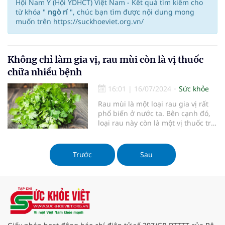
Hội Nam Y (Hội YDHCT) Việt Nam - Kết quả tìm kiếm cho
từ khóa "
ngò rí
", chúc bạn tìm được nội dung mong
muốn trên https://suckhoeviet.org.vn/
Không chỉ làm gia vị, rau mùi còn là vị thuốc
chữa nhiều bệnh
16:01
|
16/07/2024
Sức khỏe
Rau mùi là một loại rau gia vị rất
phổ biến ở nước ta. Bên cạnh đó,
loại rau này còn là một vị thuốc trị
bệnh hiệu quả.
Trước
Sau