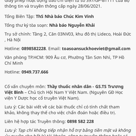
Giấy phép hoạt động báo chí điện tử số 397/GP-BTTTT của Bộ
thông tin và truyền thông cấp ngày 28/06/2021.
Tổng Biên Tập:
ThS Nhà báo Chúc Kim Vinh
Tổng thư ký tòa soạn:
Nhà báo Nguyễn Khải
Trụ sở chính: Tầng 2, Căn 03NV03, khu đô thị Lideco, Hoài Đức
, Hà Nội
Hotline:
0898582228
. Email:
toasoansuckhoeviet@gmail.com
Văn phòng TP.HCM: 909 Âu cơ, Phường Tân Sơn Nhì, TP Hồ
Chí Minh
Hotline:
0949.737.666
Cố vấn chuyên môn:
Thầy thuốc nhân dân - GS.TS Trương
Việt Bình
– Chủ tịch Hội Nam Y Việt Nam. (Nguyên GĐ Học
viện Y Dược học cổ truyền Việt Nam).
Lưu ý: Các bài viết về các bài thuốc chỉ có tính chất tham
khảo, không thay thế cho việc chẩn đoán hoặc điều trị.
Liên hệ hợp tác Truyền thông:
0898 582 228
Lưu ý: Tạp chí không tiếp nhận hỗ trợ bằng tiền mặt và không
ủy quyền cho bất kỳ tài khoản, công ty truyền thông hoặc cá