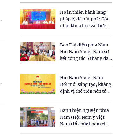
Hoàn thiện hành lang
pháp lý để bứt phá: Góc
nhìn khoa học và thực
tiễn tại Tọa đàm " Đề
xuất một số nội dung
Ban Đại diện phía Nam
cho Luật Y dược cổ
Hội Nam Y Việt Nam sơ
truyền Việt Nam"
kết công tác 6 tháng đầu
năm 2026
Hội Nam Y Việt Nam:
Đổi mới sáng tạo, khẳng
định vị thế trên nền tảng
y học cổ truyền và khoa
học hiện đại
Ban Thiện nguyện phía
Nam (Hội Nam y Việt
Nam) tổ chức khám chữa
bệnh y học cổ truyền và