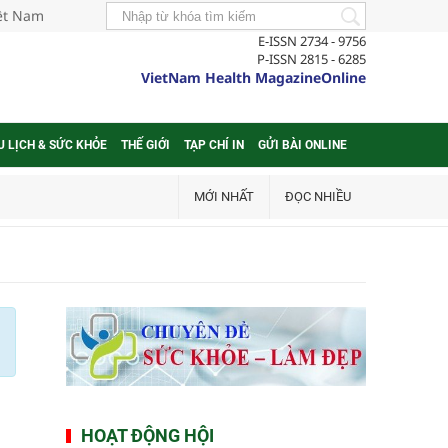
iệt Nam
E-ISSN 2734 - 9756
P-ISSN 2815 - 6285
VietNam Health MagazineOnline
U LỊCH & SỨC KHỎE
THẾ GIỚI
TẠP CHÍ IN
GỬI BÀI ONLINE
MỚI NHẤT
ĐỌC NHIỀU
HOẠT ĐỘNG HỘI