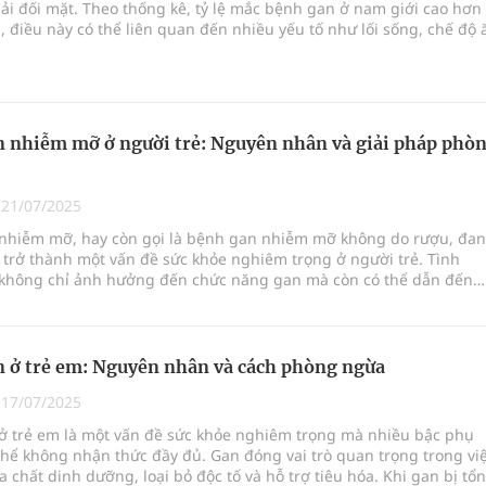
i đối mặt. Theo thống kê, tỷ lệ mắc bệnh gan ở nam giới cao hơn
i, điều này có thể liên quan đến nhiều yếu tố như lối sống, chế độ 
ói quen sinh hoạt.
 nhiễm mỡ ở người trẻ: Nguyên nhân và giải pháp phò
|
21/07/2025
nhiễm mỡ, hay còn gọi là bệnh gan nhiễm mỡ không do rượu, đa
trở thành một vấn đề sức khỏe nghiêm trọng ở người trẻ. Tình
 không chỉ ảnh hưởng đến chức năng gan mà còn có thể dẫn đến
 chứng nguy hiểm như viêm gan, xơ gan và ung thư gan. Bài viết
ân tích nguyên nhân gây bệnh gan nhiễm mỡ ở người trẻ và đưa r
háp hiệu quả để phòng ngừa và điều trị.
 ở trẻ em: Nguyên nhân và cách phòng ngừa
|
17/07/2025
ở trẻ em là một vấn đề sức khỏe nghiêm trọng mà nhiều bậc phụ
hể không nhận thức đầy đủ. Gan đóng vai trò quan trọng trong vi
 chất dinh dưỡng, loại bỏ độc tố và hỗ trợ tiêu hóa. Khi gan bị tổn