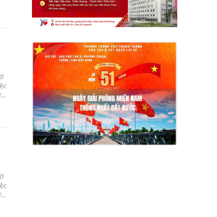
 ở
ệc
ừ
an
 ở
ệc
ừ
an