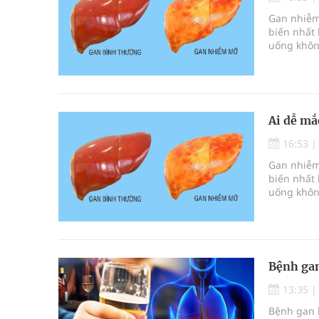
Chấn chỉnh hoạt động kinh doanh dược liệu
Gan nhiễm
biến nhất 
Súp lơ xanh mang đến hy vọng mới trong phòng 
uống khôn
chức năng
Tác Dụng Chống Kết Tập Tiểu Cầu Và Chống Đông
gan và un
Quan Bằng Chứng Dược Lý Và Cơ Chế Phân Tử
Ai dễ m
Cách âm nhạc trị liệu được “đo ni đóng giày”
16:53
Gan nhiễm
biến nhất 
uống khôn
chức năng
gan và un
Bệnh gan
13:35
Bệnh gan 