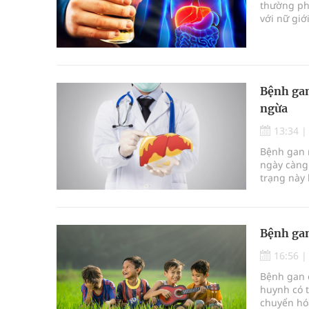
thường phả
với nữ giớ
uống và th
Bệnh gan
ngừa
13:34
Bệnh gan 
ngày càng 
trạng này
nhiều biến
này sẽ ph
các giải p
Bệnh gan
16:56
Bệnh gan 
huynh có t
chuyển hóa