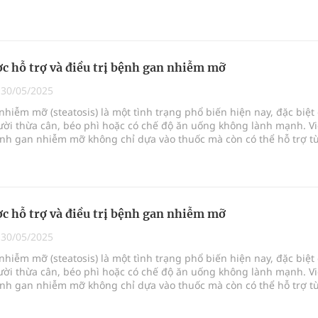
 có thể ảnh hưởng đến sự phát triển và sức khỏe tổng thể của trẻ.
c hỗ trợ và điều trị bệnh gan nhiễm mỡ
|
30/05/2025
hiễm mỡ (steatosis) là một tình trạng phổ biến hiện nay, đặc biệt
ời thừa cân, béo phì hoặc có chế độ ăn uống không lành mạnh. Vi
ệnh gan nhiễm mỡ không chỉ dựa vào thuốc mà còn có thể hỗ trợ t
hảo dược tự nhiên. Trong bài viết này, chúng ta sẽ tìm hiểu về các
có lợi cho sức khỏe gan và cách chúng có thể giúp điều trị bệnh g
.
c hỗ trợ và điều trị bệnh gan nhiễm mỡ
|
30/05/2025
hiễm mỡ (steatosis) là một tình trạng phổ biến hiện nay, đặc biệt
ời thừa cân, béo phì hoặc có chế độ ăn uống không lành mạnh. Vi
ệnh gan nhiễm mỡ không chỉ dựa vào thuốc mà còn có thể hỗ trợ t
hảo dược tự nhiên. Trong bài viết này, chúng ta sẽ tìm hiểu về các
có lợi cho sức khỏe gan và cách chúng có thể giúp điều trị bệnh g