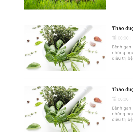
thương, nó
Thảo dượ
00:00
Bệnh gan n
những ngư
điều trị b
các loại t
thảo dược 
nhiễm mỡ
Thảo dượ
00:00
Bệnh gan n
những ngư
điều trị b
các loại t
thảo dược 