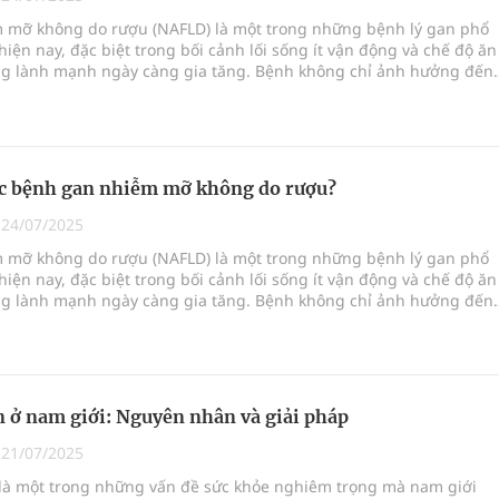
 mỡ không do rượu (NAFLD) là một trong những bệnh lý gan phổ
hiện nay, đặc biệt trong bối cảnh lối sống ít vận động và chế độ ăn
ngừa ung thư
g lành mạnh ngày càng gia tăng. Bệnh không chỉ ảnh hưởng đến
 gan mà còn có thể dẫn đến các biến chứng nghiêm trọng như xơ
 Máu Của Các Loài Nhân Sâm (Panax Spp.): Tổng
g thư gan.
ắc bệnh gan nhiễm mỡ không do rượu?
|
24/07/2025
 mỡ không do rượu (NAFLD) là một trong những bệnh lý gan phổ
hiện nay, đặc biệt trong bối cảnh lối sống ít vận động và chế độ ăn
g lành mạnh ngày càng gia tăng. Bệnh không chỉ ảnh hưởng đến
 gan mà còn có thể dẫn đến các biến chứng nghiêm trọng như xơ
g thư gan.
 ở nam giới: Nguyên nhân và giải pháp
|
21/07/2025
là một trong những vấn đề sức khỏe nghiêm trọng mà nam giới