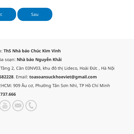
.
ớc
Sau
p:
ThS Nhà báo Chúc Kim Vinh
òa soạn:
Nhà báo Nguyễn Khải
 Tầng 2, Căn 03NV03, khu đô thị Lideco, Hoài Đức , Hà Nội
582228
. Email:
toasoansuckhoeviet@gmail.com
.HCM: 909 Âu cơ, Phường Tân Sơn Nhì, TP Hồ Chí Minh
.737.666