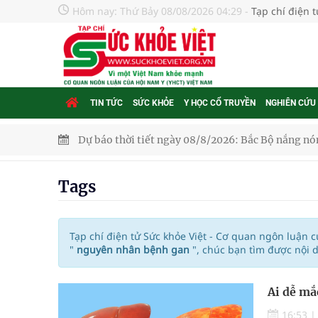
Hôm nay:
Thứ Bảy 08/08/2026 04:29
-
Tạp chí điện 
TIN TỨC
SỨC KHỎE
Y HỌC CỔ TRUYỀN
NGHIÊN CỨU
Dự báo thời tiết ngày 08/8/2026: Bắc Bộ nắng nón
Đắk Lắk: Đẩy nhanh tiến độ khám sức khỏe định 
Tags
Tổng hợp những cách trị thâm body nách, bẹn, m
Tỷ lệ tật khúc xạ ở trẻ gia tăng: Khuyến nghị của
Tạp chí điện tử Sức khỏe Việt - Cơ quan ngôn luận 
"
nguyên nhân bệnh gan
", chúc bạn tìm được nội 
Nhiều lợi thế để nâng chất lượng y tế
Ai dễ m
Vương Thành Công: Khi việc học bắt đầu từ trải 
16:53