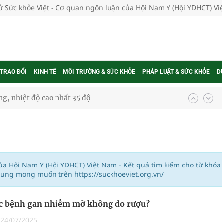
tử Sức khỏe Việt - Cơ quan ngôn luận của Hội Nam Y (Hội YDHCT) V
 TRAO ĐỔI
KINH TẾ
MÔI TRƯỜNG & SỨC KHỎE
PHÁP LUẬT & SỨC KHỎE
D
g, nhiệt độ cao nhất 35 độ
kỳ, khám sàng lọc cho người dân
ông cực hiệu quả
 chuyên gia
của Hội Nam Y (Hội YDHCT) Việt Nam - Kết quả tìm kiếm cho từ khóa
dung mong muốn trên https://suckhoeviet.org.vn/
ắc bệnh gan nhiễm mỡ không do rượu?
nghiệm thực tế
|
24/07/2025