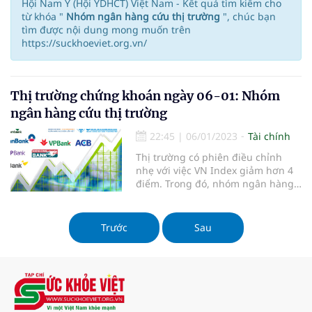
Hội Nam Y (Hội YDHCT) Việt Nam - Kết quả tìm kiếm cho
từ khóa "
Nhóm ngân hàng cứu thị trường
", chúc bạn
tìm được nội dung mong muốn trên
https://suckhoeviet.org.vn/
Thị trường chứng khoán ngày 06-01: Nhóm
ngân hàng cứu thị trường
22:45
|
06/01/2023
Tài chính
Thị trường có phiên điều chỉnh
nhẹ với việc VN Index giảm hơn 4
điểm. Trong đó, nhóm ngân hàng
là mỏ neo giúp điểm số không bị
giảm sâu khi bất ngờ hút mạnh
dòng tiền và nhiều mã tăng tốt.
Trước
Sau
Nổi bật là LPB tăng hết biên độ và
dẫn đầu thị trường về khối lượn