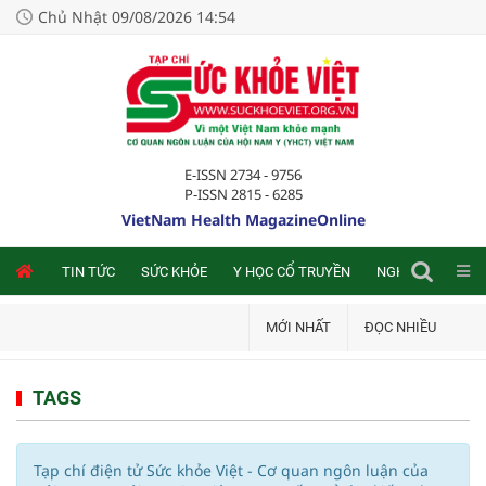
Chủ Nhật 09/08/2026 14:54
E-ISSN 2734 - 9756
P-ISSN 2815 - 6285
VietNam Health MagazineOnline
NLINE
TIN TỨC
SỨC KHỎE
Y HỌC CỔ TRUYỀN
NGHIÊN CỨU TRA
MỚI NHẤT
ĐỌC NHIỀU
TAGS
Tạp chí điện tử Sức khỏe Việt - Cơ quan ngôn luận của