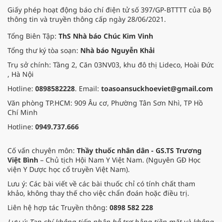
Giấy phép hoạt động báo chí điện tử số 397/GP-BTTTT của Bộ
thông tin và truyền thông cấp ngày 28/06/2021.
Tổng Biên Tập:
ThS Nhà báo Chúc Kim Vinh
Tổng thư ký tòa soạn:
Nhà báo Nguyễn Khải
Trụ sở chính: Tầng 2, Căn 03NV03, khu đô thị Lideco, Hoài Đức
, Hà Nội
Hotline:
0898582228
. Email:
toasoansuckhoeviet@gmail.com
Văn phòng TP.HCM: 909 Âu cơ, Phường Tân Sơn Nhì, TP Hồ
Chí Minh
Hotline:
0949.737.666
Cố vấn chuyên môn:
Thầy thuốc nhân dân - GS.TS Trương
Việt Bình
– Chủ tịch Hội Nam Y Việt Nam. (Nguyên GĐ Học
viện Y Dược học cổ truyền Việt Nam).
Lưu ý: Các bài viết về các bài thuốc chỉ có tính chất tham
khảo, không thay thế cho việc chẩn đoán hoặc điều trị.
Liên hệ hợp tác Truyền thông:
0898 582 228
Lưu ý: Tạp chí không tiếp nhận hỗ trợ bằng tiền mặt và không