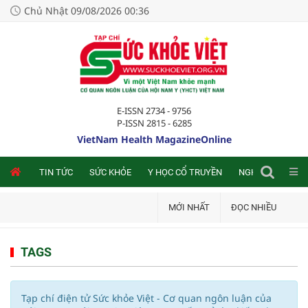
Chủ Nhật 09/08/2026 00:36
E-ISSN 2734 - 9756
P-ISSN 2815 - 6285
VietNam Health MagazineOnline
NLINE
TIN TỨC
SỨC KHỎE
Y HỌC CỔ TRUYỀN
NGHIÊN CỨU TRA
MỚI NHẤT
ĐỌC NHIỀU
TAGS
Tạp chí điện tử Sức khỏe Việt - Cơ quan ngôn luận của