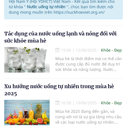
Hội Nam Y (Hội YDHCT) Việt Nam - Kết quả tìm kiếm cho
từ khóa "
Nước uống tự nhiên
", chúc bạn tìm được nội
dung mong muốn trên https://suckhoeviet.org.vn/
Tác dụng của nước uống lạnh và nóng đối với
sức khỏe mùa hè
15:06
|
12/06/2025
Khỏe - Đẹp
Mùa hè là thời điểm mà cơ thể cần
được cung cấp đủ nước để duy trì
sức khỏe và năng lượng. Nước
không chỉ giúp làm dịu cơn khát
mà còn ảnh hưởng đến nhiều chức
năng trong cơ thể. Tuy nhiên, việc
Xu hướng nước uống tự nhiên trong mùa hè
lựa chọn nước uống lạnh hay nóng
2025
cũng có những tác động khác
nhau đến sức khỏe.
16:56
|
10/06/2025
Khỏe - Đẹp
Mùa hè 2025 đang đến gần, và
cùng với nó là sự gia tăng nhu cầu
về các loại nước uống tự nhiên.