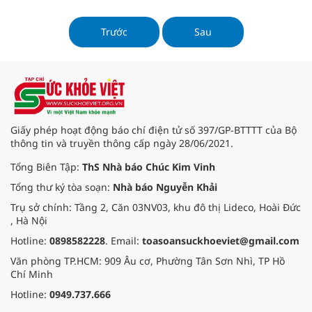
Trong bối cảnh mọi người ngày
càng chú trọng đến sức khỏe và lối
sống lành mạnh, nước uống tự
Trước
Sau
nhiên không chỉ giúp giải khát mà
còn mang lại nhiều lợi ích cho sức
khỏe. Bài viết này sẽ khám phá
những xu hướng nước uống tự
nhiên nổi bật trong mùa hè 2025,
từ nước detox đến nước ép trái cây
tươi mát.
Giấy phép hoạt động báo chí điện tử số 397/GP-BTTTT của Bộ
thông tin và truyền thông cấp ngày 28/06/2021.
Tổng Biên Tập:
ThS Nhà báo Chúc Kim Vinh
Tổng thư ký tòa soạn:
Nhà báo Nguyễn Khải
Trụ sở chính: Tầng 2, Căn 03NV03, khu đô thị Lideco, Hoài Đức
, Hà Nội
Hotline:
0898582228
. Email:
toasoansuckhoeviet@gmail.com
Văn phòng TP.HCM: 909 Âu cơ, Phường Tân Sơn Nhì, TP Hồ
Chí Minh
Hotline:
0949.737.666