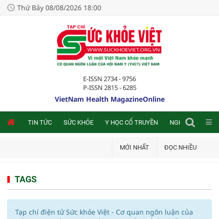
Thứ Bảy 08/08/2026 18:00
E-ISSN 2734 - 9756
P-ISSN 2815 - 6285
VietNam Health MagazineOnline
NLINE
TIN TỨC
SỨC KHỎE
Y HỌC CỔ TRUYỀN
NGHIÊN CỨU TRA
MỚI NHẤT
ĐỌC NHIỀU
TAGS
Tạp chí điện tử Sức khỏe Việt - Cơ quan ngôn luận của