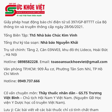
47 mắt của 43 bệnh nhân đục thuỷ
tinh thể có loạn thị giác mạc từ
0.75D đến 3D được phẫu thuật
chỉnh loạn thị giác mạc bằng các
Giấy phép hoạt động báo chí điện tử số 397/GP-BTTTT của Bộ
đường rạch giác mạc hình cung sử
thông tin và truyền thông cấp ngày 28/06/2021.
dụng laser Femtosecond kết hợp
phẫu thuật thủy tinh thể tại Bệnh
Tổng Biên Tập:
ThS Nhà báo Chúc Kim Vinh
Viện Mắt Hồng Sơn từ tháng
Tổng thư ký tòa soạn:
Nhà báo Nguyễn Khải
08/2023 đến tháng 09/2024. Biến
số thị lực chưa chỉnh kính (UCVA),
Trụ sở chính: Tầng 2, Căn 03NV03, khu đô thị Lideco, Hoài Đức
thị lực có chỉnh kính (CDVA), trục và
, Hà Nội
công suất của các kinh tuyến giác
Hotline:
0898582228
. Email:
toasoansuckhoeviet@gmail.com
mạc được đo trước phẫu thuật, sau
phẫu thuật 1 tuần, 1 tháng và 3
Văn phòng TP.HCM: 909 Âu cơ, Phường Tân Sơn Nhì, TP Hồ
tháng. Sự biến đổi loạn thị được
Chí Minh
phân tích vectơ theo phương pháp
Alpin. Kết quả: Độ loạn thị giác
Hotline:
0949.737.666
mạcsau phẫu thuật 3 tháng giảm
có ý nghĩa thống kê so với trước
Cố vấn chuyên môn:
Thầy thuốc nhân dân - GS.TS Trương
phẫu thuật từ 1.52 - 0.40D còn 0.66
Việt Bình
– Chủ tịch Hội Nam Y Việt Nam. (Nguyên GĐ Học
- 0.44D (p < 0.001). UDVA cải thiện
viện Y Dược học cổ truyền Việt Nam).
sau phẫu thuật từ 1,28 - 0,41
logMAR đến 0,21 - 0,18 logMAR (p
Lưu ý: Các bài viết về các bài thuốc chỉ có tính chất tham