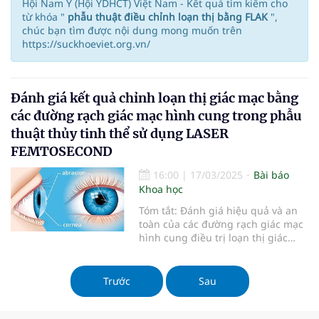
Hội Nam Y (Hội YDHCT) Việt Nam - Kết quả tìm kiếm cho
từ khóa "
phẫu thuật điều chỉnh loạn thị bằng FLAK
",
chúc bạn tìm được nội dung mong muốn trên
https://suckhoeviet.org.vn/
Đánh giá kết quả chỉnh loạn thị giác mạc bằng
các đường rạch giác mạc hình cung trong phẫu
thuật thủy tinh thể sử dụng LASER
FEMTOSECOND
16:00
|
17/03/2025
Bài báo
Khoa học
Tóm tắt: Đánh giá hiệu quả và an
toàn của các đường rạch giác mạc
hình cung điều trị loạn thị giác
mạc trong phẫu thuật thủy tinh
thể sử dụng laser Femtosecond và
nhận xét một số yếu tố liên quan
Trước
Sau
đến kết quả. Phương pháp nghiên
cứu: Nghiên cứu can thiệp lâm
sàng tiếncứu không đối chứng trên